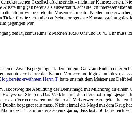
emokratischen Gesellschaft entspricht – nicht nur Kunstexperten. N
Ausstellung galt bereits als ausverkauft, schaute ich interessehalber au
t hatte ich für wenig Geld die Museumskarte der Niederlande erworben, 
ein Ticket für die vermutlich aufsehenerregendste Kunstausstellung de
Leim gegangen war.
gang des Rijksmuseums. Zwischen 10:30 Uhr und 10:45 Uhr muss ich mic
isieren. Zwei Begegnungen fallen mir ein: Ganz am Ende meiner Schulz
en, nannte der Lehrer den Namen Vermeer und fügte dann hinzu, dass
 Blog bereits erwähnten Herrn T.
hatte uns mit dem Meister aus Delft be
 dem Jakobsweg die Abbildung der Dienstmagd mit Milchkrug zu einem 
m Hollywood-Streifen „Das Mädchen mit dem Perlenohrring“ gespielt ha
enes Jan Vermeer waren und daher als Meisterwerke zu gelten hatten.
Dublin begegnet sein muss. Nicht einmal die Magd mit dem Krug hat a
Mann des 17. Jahrhunderts so einzigartig, dass fast 350 Jahre nach s