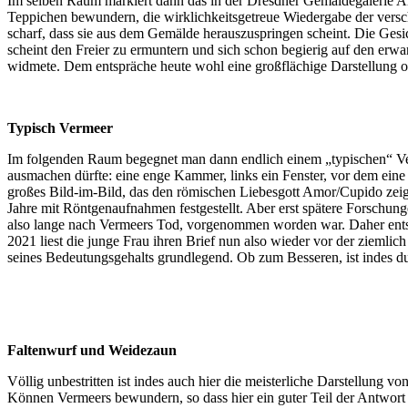
Im selben Raum markiert dann das in der Dresdner Gemäldegalerie A
Teppichen bewundern, die wirklichkeitsgetreue Wiedergabe der versch
scharf, dass sie aus dem Gemälde herauszuspringen scheint. Die Ges
scheint den Freier zu ermuntern und sich schon begierig auf den erw
widmete. Dem entspräche heute wohl eine großflächige Darstellung os
Typisch Vermeer
Im folgenden Raum begegnet man dann endlich einem „typischen“ Verme
ausmachen dürfte: eine enge Kammer, links ein Fenster, vor dem eine 
großes Bild-im-Bild, das den römischen Liebesgott Amor/Cupido zeigt.
Jahre mit Röntgenaufnahmen festgestellt. Aber erst spätere Forschun
also lange nach Vermeers Tod, vorgenommen worden war. Daher entsc
2021 liest die junge Frau ihren Brief nun also wieder vor der ziemli
seines Bedeutungsgehalts grundlegend. Ob zum Besseren, ist indes d
Faltenwurf und Weidezaun
Völlig unbestritten ist indes auch hier die meisterliche Darstellun
Können Vermeers bewundern, so dass hier ein guter Teil der Antwort