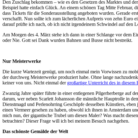
Den Zuschlag bekommen – wie es den Gesetzen des Marktes und der d
Beispiel hatte einfach Glück. An einem schönen Tag Mitte Februar, die 
dass Tickets für die Sonderausstellung angeboten wurden. Gerade ers
verschafft. Nun sollte ich zum lächerlichen Aufpreis von zehn Euro 
darauf prüfte ich nach, ob ich nicht irgendeinem Schwindel auf den 
Am Morgen des 4. März stehe ich dann in einer Schlange vor dem Ein
oder Nie. Gott sei Dank wurden Bahnen und Busse nicht bestreikt.
Nur Meisterwerke
Die kurze Wartezeit genügt, um noch einmal mein Vorwissen zu mobil
der durchweg Meisterwerke produziert habe. Ohne lange nachzudenk
keiner von uns. Nicht einmal der
großartige Unterricht des in diesem
Zwanzig Jahre später führte in einer entlegenen Pilgerherberge auf
darum, wer neben Scarlett Johansson die männliche Hauptrolle in de
Dienstmagd und Perlenohrring Geschöpfe desselben Künstlers, eben j
einen Vermeer gesehen zu haben, obwohl ich ihnen in Amsterdam und 
mich nun, der gigantische Trubel um diesen Maler? Was macht diesen 
betrachten? Dieser Frage will ich bei meinem Besuch nachgehen.
Das schönste Gemälde der Welt