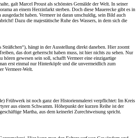
lte, galt Marcel Proust als schönstes Gemälde der Welt. In seiner
norama an einem Herzinfarkt sterben. Doch diese Mauerecke gibt es in
h ausgedacht haben. Vermeer ist daran unschuldig, sein Bild auch
icht! Dazu die majestätische Ruhe des Wassers, in dem sich die
 Sträßchen“), hängt in der Ausstellung direkt daneben. Hier zoomt
ben, das dort geherrscht haben muss, ist hier nichts zu sehen. Nur
u hören gewesen sein soll, schafft Vermeer eine einzigartige
 man erst einmal nur Hinterköpfe und die unvermeidlich zum
der Vermeer-Welt.
le) Frühwerk ist noch ganz der Historienmalerei verpflichtet: Im Kreis
 Märtyrer aus einem Schwamm. Höhepunkt der kurzen Reihe ist der
 geschäftige Martha, aus dem keinerlei Zurechtweisung spricht.