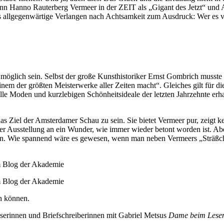
nn Hanno Rauterberg Vermeer in der ZEIT als „Gigant des Jetzt“ und A
as allgegenwärtige Verlangen nach Achtsamkeit zum Ausdruck: Wer es ve
ht möglich sein. Selbst der große Kunsthistoriker Ernst Gombrich mus
 einem der größten Meisterwerke aller Zeiten macht“. Gleiches gilt für d
lle Moden und kurzlebigen Schönheitsideale der letzten Jahrzehnte erhab
das Ziel der Amsterdamer Schau zu sein. Sie bietet Vermeer pur, zeigt k
ner Ausstellung an ein Wunder, wie immer wieder betont worden ist. Ab
 Wie spannend wäre es gewesen, wenn man neben Vermeers „Sträßchen
n können.
erinnen und Briefschreiberinnen mit Gabriel Metsus
Dame beim Lesen 