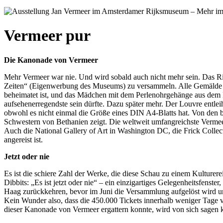
Vermeer pur
Die Kanonade von Vermeer
Mehr Vermeer war nie. Und wird sobald auch nicht mehr sein. Das Ri
Zeiten“ (Eigenwerbung des Museums) zu versammeln. Alle Gemälde au
beheimatet ist, und das Mädchen mit dem Perlenohrgehänge aus dem 
aufsehenerregendste sein dürfte. Dazu später mehr. Der Louvre entleih
obwohl es nicht einmal die Größe eines DIN A4-Blatts hat. Von den br
Schwestern von Bethanien zeigt. Die weltweit umfangreichste Verme
Auch die National Gallery of Art in Washington DC, die Frick Collect
angereist ist.
Jetzt oder nie
Es ist die schiere Zahl der Werke, die diese Schau zu einem Kulturer
Dibbits: „Es ist jetzt oder nie“ – ein einzigartiges Gelegenheitsfen
Haag zurückkehren, bevor im Juni die Versammlung aufgelöst wird u
Kein Wunder also, dass die 450.000 Tickets innerhalb weniger Tage 
dieser Kanonade von Vermeer ergattern konnte, wird von sich sagen 