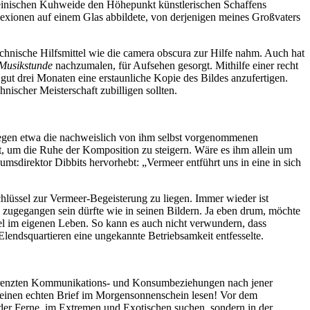
heinischen Kuhweide den Höhepunkt künstlerischen Schaffens
flexionen auf einem Glas abbildete, von derjenigen meines Großvaters
echnische Hilfsmittel wie die camera obscura zur Hilfe nahm. Auch hat
Musikstunde
nachzumalen, für Aufsehen gesorgt. Mithilfe einer recht
gut drei Monaten eine erstaunliche Kopie des Bildes anzufertigen.
nischer Meisterschaft zubilligen sollten.
elegen etwa die nachweislich von ihm selbst vorgenommenen
, um die Ruhe der Komposition zu steigern. Wäre es ihm allein um
sdirektor Dibbits hervorhebt: „Vermeer entführt uns in eine in sich
hlüssel zur Vermeer-Begeisterung zu liegen. Immer wieder ist
zugegangen sein dürfte wie in seinen Bildern. Ja eben drum, möchte
el im eigenen Leben. So kann es auch nicht verwundern, dass
 Elendsquartieren eine ungekannte Betriebsamkeit entfesselte.
entgrenzten Kommunikations- und Konsumbeziehungen nach jener
s einen echten Brief im Morgensonnenschein lesen! Vor dem
 der Ferne, im Extremen und Exotischen suchen, sondern in der