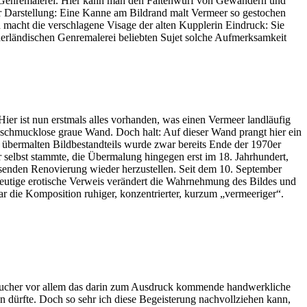
r Genremalerei. Hier kann man den Faltenwurf von Gewändern und
der Darstellung: Eine Kanne am Bildrand malt Vermeer so gestochen
macht die verschlagene Visage der alten Kupplerin Eindruck: Sie
ederländischen Genremalerei beliebten Sujet solche Aufmerksamkeit
er ist nun erstmals alles vorhanden, was einen Vermeer landläufig
ne schmucklose graue Wand. Doch halt: Auf dieser Wand prangt hier ein
s übermalten Bildbestandteils wurde zwar bereits Ende der 1970er
 selbst stammte, die Übermalung hingegen erst im 18. Jahrhundert,
senden Renovierung wieder herzustellen. Seit dem 10. September
ndeutige erotische Verweis verändert die Wahrnehmung des Bildes und
 die Komposition ruhiger, konzentrierter, kurzum „vermeeriger“.
 Besucher vor allem das darin zum Ausdruck kommende handwerkliche
 dürfte. Doch so sehr ich diese Begeisterung nachvollziehen kann,