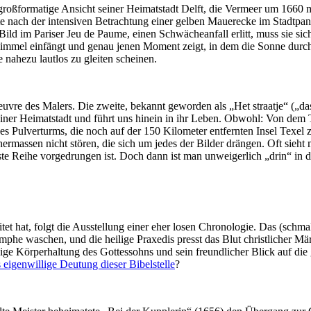
großformatige Ansicht seiner Heimatstadt Delft, die Vermeer um 1660 ma
te nach der intensiven Betrachtung einer gelben Mauerecke im Stadtpa
Bild im Pariser Jeu de Paume, einen Schwächeanfall erlitt, muss sie sic
mmel einfängt und genau jenen Moment zeigt, in dem die Sonne durchbr
nahezu lautlos zu gleiten scheinen.
vre des Malers. Die zweite, bekannt geworden als „Het straatje“ („das
 Heimatstadt und führt uns hinein in ihr Leben. Obwohl: Von dem Trei
s Pulverturms, die noch auf der 150 Kilometer entfernten Insel Texel z
massen nicht stören, die sich um jedes der Bilder drängen. Oft sieht
ste Reihe vorgedrungen ist. Doch dann ist man unweigerlich „drin“ in 
et hat, folgt die Ausstellung einer eher losen Chronologie. Das (schma
Nymphe waschen, und die heilige Praxedis presst das Blut christlicher
ige Körperhaltung des Gottessohns und sein freundlicher Blick auf die
 eigenwillige Deutung dieser Bibelstelle
?