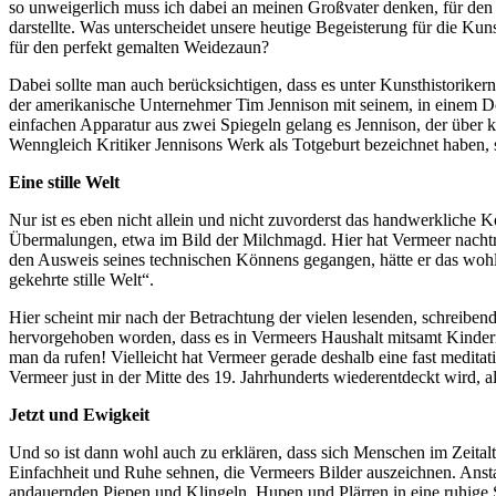
so unweigerlich muss ich dabei an meinen Großvater denken, für den
darstellte. Was unterscheidet unsere heutige Begeisterung für die Ku
für den perfekt gemalten Weidezaun?
Dabei sollte man auch berücksichtigen, dass es unter Kunsthistoriker
der amerikanische Unternehmer Tim Jennison mit seinem, in einem Do
einfachen Apparatur aus zwei Spiegeln gelang es Jennison, der über k
Wenngleich Kritiker Jennisons Werk als Totgeburt bezeichnet haben, so
Eine stille Welt
Nur ist es eben nicht allein und nicht zuvorderst das handwerklich
Übermalungen, etwa im Bild der Milchmagd. Hier hat Vermeer nachträ
den Ausweis seines technischen Könnens gegangen, hätte er das wohl 
gekehrte stille Welt“.
Hier scheint mir nach der Betrachtung der vielen lesenden, schreibe
hervorgehoben worden, dass es in Vermeers Haushalt mitsamt Kindern
man da rufen! Vielleicht hat Vermeer gerade deshalb eine fast medi
Vermeer just in der Mitte des 19. Jahrhunderts wiederentdeckt wird, a
Jetzt und Ewigkeit
Und so ist dann wohl auch zu erklären, dass sich Menschen im Zeita
Einfachheit und Ruhe sehnen, die Vermeers Bilder auszeichnen. Ansta
andauernden Piepen und Klingeln, Hupen und Plärren in eine ruhige S