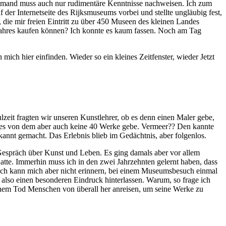
iemand muss auch nur rudimentäre Kenntnisse nachweisen. Ich zum
f der Internetseite des Rijksmuseums vorbei und stellte ungläubig fest,
die mir freien Eintritt zu über 450 Museen des kleinen Landes
s Jahres kaufen können? Ich konnte es kaum fassen. Noch am Tag
h hier einfinden. Wieder so ein kleines Zeitfenster, wieder Jetzt
eit fragten wir unseren Kunstlehrer, ob es denn einen Maler gebe,
 es von dem aber auch keine 40 Werke gebe. Vermeer?? Den kannte
kannt gemacht. Das Erlebnis blieb im Gedächtnis, aber folgenlos.
Gespräch über Kunst und Leben. Es ging damals aber vor allem
tte. Immerhin muss ich in den zwei Jahrzehnten gelernt haben, dass
 Ich kann mich aber nicht erinnern, bei einem Museumsbesuch einmal
lso einen besonderen Eindruck hinterlassen. Warum, so frage ich
einem Tod Menschen von überall her anreisen, um seine Werke zu