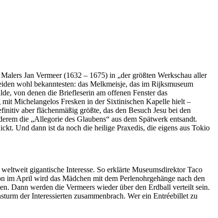
Malers Jan Vermeer (1632 – 1675) in „der größten Werkschau aller
beiden wohl bekanntesten: das Melkmeisje, das im Rijksmuseum
e, von denen die Briefleserin am offenen Fenster das
g mit Michelangelos Fresken in der Sixtinischen Kapelle hielt –
finitiv aber flächenmäßig größte, das den Besuch Jesu bei den
derem die „Allegorie des Glaubens“ aus dem Spätwerk entsandt.
kt. Und dann ist da noch die heilige Praxedis, die eigens aus Tokio
 weltweit gigantische Interesse. So erklärte Museumsdirektor Taco
 Schon im April wird das Mädchen mit dem Perlenohrgehänge nach den
. Dann werden die Vermeers wieder über den Erdball verteilt sein.
turm der Interessierten zusammenbrach. Wer ein Entréebillet zu