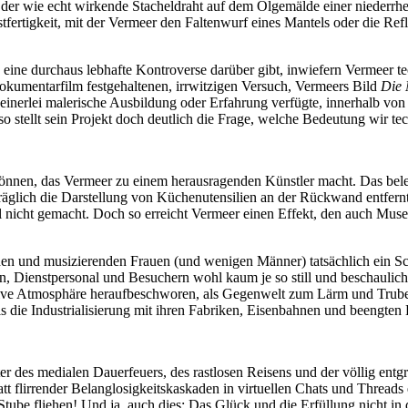
 der wie echt wirkende Stacheldraht auf dem Ölgemälde einer niederr
nstfertigkeit, mit der Vermeer den Faltenwurf eines Mantels oder die Re
n eine durchaus lebhafte Kontroverse darüber gibt, inwiefern Vermeer t
kumentarfilm festgehaltenen, irrwitzigen Versuch, Vermeers Bild
Die 
einerlei malerische Ausbildung oder Erfahrung verfügte, innerhalb von 
 stellt sein Projekt doch deutlich die Frage, welche Bedeutung wir tech
e Können, das Vermeer zu einem herausragenden Künstler macht. Das b
glich die Darstellung von Küchenutensilien an der Rückwand entfernt
nicht gemacht. Doch so erreicht Vermeer einen Effekt, den auch Museum
nden und musizierenden Frauen (und wenigen Männer) tatsächlich ein Sc
, Dienstpersonal und Besuchern wohl kaum je so still und beschaulich 
tative Atmosphäre heraufbeschworen, als Gegenwelt zum Lärm und Trub
ls die Industrialisierung mit ihren Fabriken, Eisenbahnen und beengten
lter des medialen Dauerfeuers, des rastlosen Reisens und der völlig 
tt flirrender Belanglosigkeitskaskaden in virtuellen Chats und Thread
tube fliehen! Und ja, auch dies: Das Glück und die Erfüllung nicht in