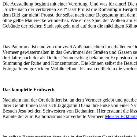
Die Ausstellung beginnt mit einer Verortung. Und was für einer! Die 
„Suche nach der verlorenen Zeit“ lässt Proust die Romanfigur Bergot
dem Bild gar nicht! Proust, der selbst nach einer Begegnung mit dem 
ohne gelbe Mauerecke wunderbar. Wie er das Spiel der Wolken am Hi
Gebäude der reichen Stadt spiegeln und auf dem die mächtigen Kähne 
Das Panorama ist eine von nur zwei Außenansichten im erhaltenen Oeu
Vermeer gewissermaßen in das Gewimmel der Straßen und Gassen seiner
drei Jahre nach der als Delfter Donnerschlag bekannten Explosion eine
Stimmung der Ruhe und Konzentration. Die können selbst die Besucher
Fotografieren gezückten Mobiltelefone, bis man endlich in die vorder
Das komplette Frühwerk
Nachdem nun der Ort definiert ist, an dem Vermeer gelebt und gearbeit
ihrer Gefährtinnen lässt sich Jagdgöttin Diana ihre Füße von einer 
Besuch Jesu bei den Schwestern von Bethanien. Hier erstaunt die läss
Kannte der zum Katholizismus konvertierte Vermeer
Meister Eckharts