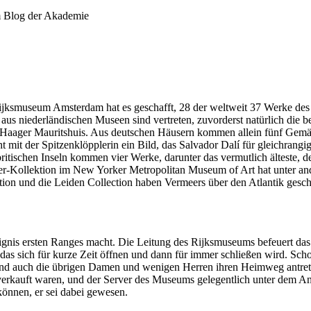
jksmuseum Amsterdam hat es geschafft, 28 der weltweit 37 Werke des 
s niederländischen Museen sind vertreten, zuvorderst natürlich die 
Haager Mauritshuis. Aus deutschen Häusern kommen allein fünf Gemäld
t mit der Spitzenklöpplerin ein Bild, das Salvador Dalí für gleichrangi
itischen Inseln kommen vier Werke, darunter das vermutlich älteste, de
er-Kollektion im New Yorker Metropolitan Museum of Art hat unter an
ion und die Leiden Collection haben Vermeers über den Atlantik geschic
eignis ersten Ranges macht. Die Leitung des Rijksmuseums befeuert das
ster, das sich für kurze Zeit öffnen und dann für immer schließen wird.
nd auch die übrigen Damen und wenigen Herren ihren Heimweg antreten
verkauft waren, und der Server des Museums gelegentlich unter dem Ans
können, er sei dabei gewesen.