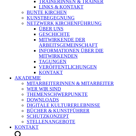
TRAINERINNEN & TRAINER
LINKS & KONTAKT
BUNTE KIRCHEN
KUNSTBEGEGNUNG
NETZWERK KIRCHENFÜHRUNG
ÜBER UNS
GESCHICHTE
MITWIRKENDE DER
ARBEITSGEMEINSCHAFT
INFORMATIONEN ÜBER DIE
MITWIRKENDEN
TAGUNGEN
VERÖFFENTLICHUNGEN
KONTAKT
AKADEMIE
MITARBEITERINNEN & MITARBEITER
WER WIR SIND
THEMENSCHWERPUNKTE
DOWNLOADS
DIGITALE KULTURERLEBNISSE
BÜCHER & KUNSTFÜHRER
SCHUTZKONZEPT
STELLENANGEBOTE
KONTAKT