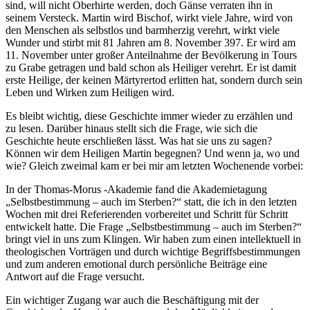
sind, will nicht Oberhirte werden, doch Gänse verraten ihn in
seinem Versteck. Martin wird Bischof, wirkt viele Jahre, wird von
den Menschen als selbstlos und barmherzig verehrt, wirkt viele
Wunder und stirbt mit 81 Jahren am 8. November 397. Er wird am
11. November unter großer Anteilnahme der Bevölkerung in Tours
zu Grabe getragen und bald schon als Heiliger verehrt. Er ist damit
erste Heilige, der keinen Märtyrertod erlitten hat, sondern durch sein
Leben und Wirken zum Heiligen wird.
Es bleibt wichtig, diese Geschichte immer wieder zu erzählen und
zu lesen. Darüber hinaus stellt sich die Frage, wie sich die
Geschichte heute erschließen lässt. Was hat sie uns zu sagen?
Können wir dem Heiligen Martin begegnen? Und wenn ja, wo und
wie? Gleich zweimal kam er bei mir am letzten Wochenende vorbei:
In der Thomas-Morus -Akademie fand die Akademietagung
„Selbstbestimmung – auch im Sterben?“ statt, die ich in den letzten
Wochen mit drei Referierenden vorbereitet und Schritt für Schritt
entwickelt hatte. Die Frage „Selbstbestimmung – auch im Sterben?“
bringt viel in uns zum Klingen. Wir haben zum einen intellektuell in
theologischen Vorträgen und durch wichtige Begriffsbestimmungen
und zum anderen emotional durch persönliche Beiträge eine
Antwort auf die Frage versucht.
Ein wichtiger Zugang war auch die Beschäftigung mit der