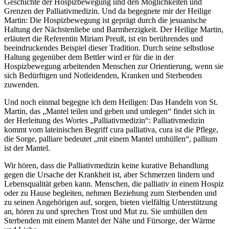
Geschichte der Hospizbewegung und den Möglichkeiten und
Grenzen der Palliativmedizin. Und da begegnete mir der Heilige
Martin: Die Hospizbewegung ist geprägt durch die jesuanische
Haltung der Nächstenliebe und Barmherzigkeit. Der Heilige Martin,
erläutert die Referentin Miriam Preuß, ist ein berührendes und
beeindruckendes Beispiel dieser Tradition. Durch seine selbstlose
Haltung gegenüber dem Bettler wird er für die in der
Hospizbewegung arbeitenden Menschen zur Orientierung, wenn sie
sich Bedürftigen und Notleidenden, Kranken und Sterbenden
zuwenden.
Und noch einmal begegne ich dem Heiligen: Das Handeln von St.
Martin, das „Mantel teilen und geben und umlegen“ findet sich in
der Herleitung des Wortes „Palliativmedizin“: Palliativmedizin
kommt vom lateinischen Begriff cura palliativa, cura ist die Pflege,
die Sorge, palliare bedeutet „mit einem Mantel umhüllen“, pallium
ist der Mantel.
Wir hören, dass die Palliativmedizin keine kurative Behandlung
gegen die Ursache der Krankheit ist, aber Schmerzen lindern und
Lebensqualität geben kann. Menschen, die palliativ in einem Hospiz
oder zu Hause begleiten, nehmen Beziehung zum Sterbenden und
zu seinen Angehörigen auf, sorgen, bieten vielfältig Unterstützung
an, hören zu und sprechen Trost und Mut zu. Sie umhüllen den
Sterbenden mit einem Mantel der Nähe und Fürsorge, der Wärme