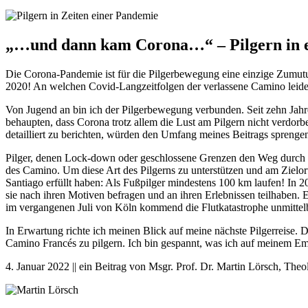
„
…und dann kam Corona…
“
– Pilgern in 
Die Corona-Pandemie ist für die Pilgerbewegung eine einzige Zumutu
2020! An welchen Covid-Langzeitfolgen der verlassene Camino leiden 
Von Jugend an bin ich der Pilgerbewegung verbunden. Seit zehn Jahren
behaupten, dass Corona trotz allem die Lust am Pilgern nicht verdor
detailliert zu berichten, würden den Umfang meines Beitrags sprengen
Pilger, denen Lock-down oder geschlossene Grenzen den Weg durch Fra
des Camino. Um diese Art des Pilgerns zu unterstützen und am Zielort
Santiago erfüllt haben: Als Fußpilger mindestens 100 km laufen! In 20
sie nach ihren Motiven befragen und an ihren Erlebnissen teilhaben.
im vergangenen Juli von Köln kommend die Flutkatastrophe unmittelbar 
In Erwartung richte ich meinen Blick auf meine nächste Pilgerreise
Camino Francés zu pilgern. Ich bin gespannt, was ich auf meinem 
4. Januar 2022 || ein Beitrag von Msgr. Prof. Dr. Martin Lörsch, Theolo