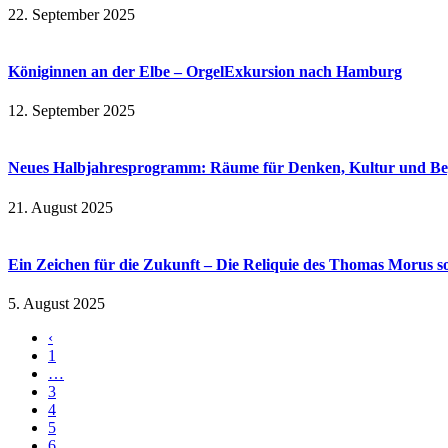
22. September 2025
Königinnen an der Elbe – OrgelExkursion nach Hamburg
12. September 2025
Neues Halbjahresprogramm: Räume für Denken, Kultur und B
21. August 2025
Ein Zeichen für die Zukunft – Die Reliquie des Thomas Morus s
5. August 2025
‹
1
…
3
4
5
6