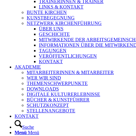
TRAINERINNEN & TRAINER
LINKS & KONTAKT
BUNTE KIRCHEN
KUNSTBEGEGNUNG
NETZWERK KIRCHENFÜHRUNG
ÜBER UNS
GESCHICHTE
MITWIRKENDE DER ARBEITSGEMEINSCH
INFORMATIONEN ÜBER DIE MITWIRKEN
TAGUNGEN
VERÖFFENTLICHUNGEN
KONTAKT
AKADEMIE
MITARBEITERINNEN & MITARBEITER
WER WIR SIND
THEMENSCHWERPUNKTE
DOWNLOADS
DIGITALE KULTURERLEBNISSE
BÜCHER & KUNSTFÜHRER
SCHUTZKONZEPT
STELLENANGEBOTE
KONTAKT
Suche
Menü
Menü