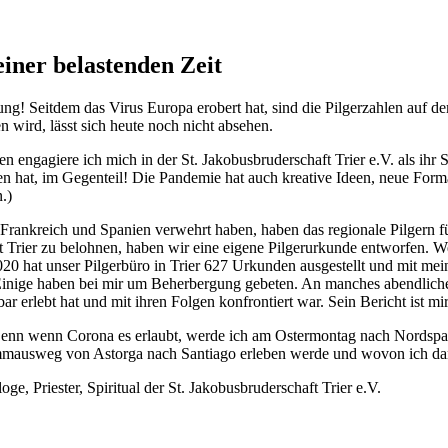
einer belastenden Zeit
ng! Seitdem das Virus Europa erobert hat, sind die Pilgerzahlen auf 
wird, lässt sich heute noch nicht absehen.
 engagiere ich mich in der St. Jakobusbruderschaft Trier e.V. als ihr 
ben hat, im Gegenteil! Die Pandemie hat auch kreative Ideen, neue Fo
.)
nkreich und Spanien verwehrt haben, haben das regionale Pilgern für 
 Trier zu belohnen, haben wir eine eigene Pilgerurkunde entworfen. We
20 hat unser Pilgerbüro in Trier 627 Urkunden ausgestellt und mit mein
 Einige haben bei mir um Beherbergung gebeten. An manches abendliche 
erlebt hat und mit ihren Folgen konfrontiert war. Sein Bericht ist mir
. Denn wenn Corona es erlaubt, werde ich am Ostermontag nach Nordspa
Emmausweg von Astorga nach Santiago erleben werde und wovon ich da
ge, Priester, Spiritual der St. Jakobusbruderschaft Trier e.V.