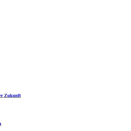
er Zukunft
n