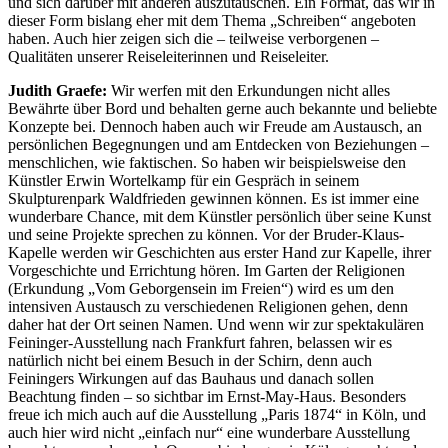
und sich darüber mit anderen auszutauschen. Ein Format, das wir in
dieser Form bislang eher mit dem Thema „Schreiben“ angeboten
haben. Auch hier zeigen sich die – teilweise verborgenen –
Qualitäten unserer Reiseleiterinnen und Reiseleiter.
Judith Graefe:
Wir werfen mit den Erkundungen nicht alles
Bewährte über Bord und behalten gerne auch bekannte und beliebte
Konzepte bei. Dennoch haben auch wir Freude am Austausch, an
persönlichen Begegnungen und am Entdecken von Beziehungen –
menschlichen, wie faktischen. So haben wir beispielsweise den
Künstler Erwin Wortelkamp für ein Gespräch in seinem
Skulpturenpark Waldfrieden gewinnen können. Es ist immer eine
wunderbare Chance, mit dem Künstler persönlich über seine Kunst
und seine Projekte sprechen zu können. Vor der Bruder-Klaus-
Kapelle werden wir Geschichten aus erster Hand zur Kapelle, ihrer
Vorgeschichte und Errichtung hören. Im Garten der Religionen
(Erkundung „Vom Geborgensein im Freien“) wird es um den
intensiven Austausch zu verschiedenen Religionen gehen, denn
daher hat der Ort seinen Namen. Und wenn wir zur spektakulären
Feininger-Ausstellung nach Frankfurt fahren, belassen wir es
natürlich nicht bei einem Besuch in der Schirn, denn auch
Feiningers Wirkungen auf das Bauhaus und danach sollen
Beachtung finden – so sichtbar im Ernst-May-Haus. Besonders
freue ich mich auch auf die Ausstellung „Paris 1874“ in Köln, und
auch hier wird nicht „einfach nur“ eine wunderbare Ausstellung