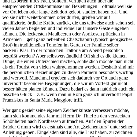
und Experten Ihres Fach, sondern verfügen auch über die
entsprechenden Ortskenntnisse und Beziehungen – oftmals weil sie
vor Ort leben oder lange Zeit dort gelebt, studiert haben o.ä. Und
wo sie nicht weiterkommen oder dürfen, greifen wir auf
qualifizierte, örtliche Kräfte zurück, die uns teilweise auch schon seit
vielen Jahren begleiten und individuell auf unsere Gäste eingehen
können. Die leckersten Maulbeeren oder Aprikosen pflücken in
Armenien – geht ganz nebenbei! Chatschapuri (typisch georgisches
Brot) im traditionellen Tonofen im Garten der Familie selber
backen? Klar! In der römischen Trattoria am Abend persönlich
begrüßt werden? Aber selbstverständlich! Oft sind es die kleinen
Dinge, die einen Unterschied machen, schließlich möchte man nicht
als ein Tourist von vielen wahrgenommen werden. Deshalb sind mir
die persönlichen Beziehungen zu diesen Partnern besonders wichtig
und wertvoll. Manchmal ergeben sich dadurch vor Ort auch ganz
unverhofft besondere Begegnungen, die wir im Vorfeld gar nicht
besser hätten planen können. Dazu bedarf es dann natürlich auch ein
bisschen Glück – z.B. wenn man in Rom gänzlich unverhofft Papst
Franziskus in Santa Maria Maggiore trifft.
Wer ganz gezielt seine eigenen Zeichenkünste verbessern möchte,
kann sich kommendes Jahr mit Herrn Dr. Thiel zu den versteckten
Schönheiten nach Nordhessen aufmachen. Auf den Spuren der
Brüder Grimm wird es erstmals eine Art „Zeichenkurs“ unter seiner
Anleitung geben. Eingeladen sind alle, die Lust haben, zu zeichnen