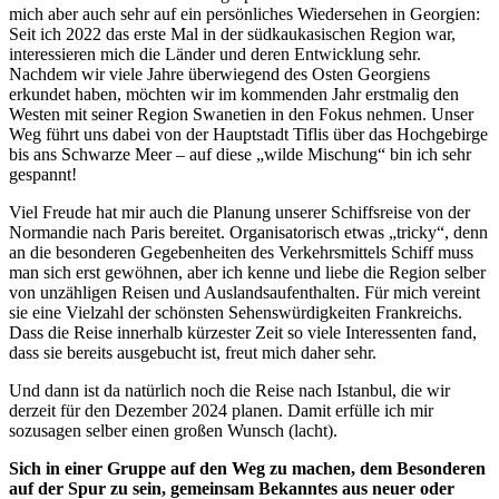
mich aber auch sehr auf ein persönliches Wiedersehen in Georgien:
Seit ich 2022 das erste Mal in der südkaukasischen Region war,
interessieren mich die Länder und deren Entwicklung sehr.
Nachdem wir viele Jahre überwiegend des Osten Georgiens
erkundet haben, möchten wir im kommenden Jahr erstmalig den
Westen mit seiner Region Swanetien in den Fokus nehmen. Unser
Weg führt uns dabei von der Hauptstadt Tiflis über das Hochgebirge
bis ans Schwarze Meer – auf diese „wilde Mischung“ bin ich sehr
gespannt!
Viel Freude hat mir auch die Planung unserer Schiffsreise von der
Normandie nach Paris bereitet. Organisatorisch etwas „tricky“, denn
an die besonderen Gegebenheiten des Verkehrsmittels Schiff muss
man sich erst gewöhnen, aber ich kenne und liebe die Region selber
von unzähligen Reisen und Auslandsaufenthalten. Für mich vereint
sie eine Vielzahl der schönsten Sehenswürdigkeiten Frankreichs.
Dass die Reise innerhalb kürzester Zeit so viele Interessenten fand,
dass sie bereits ausgebucht ist, freut mich daher sehr.
Und dann ist da natürlich noch die Reise nach Istanbul, die wir
derzeit für den Dezember 2024 planen. Damit erfülle ich mir
sozusagen selber einen großen Wunsch (lacht).
Sich in einer Gruppe auf den Weg zu machen, dem Besonderen
auf der Spur zu sein, gemeinsam Bekanntes aus neuer oder