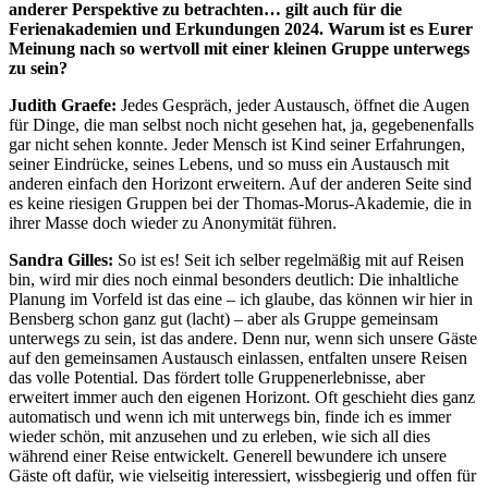
anderer Perspektive zu betrachten… gilt auch für die
Ferienakademien und Erkundungen 2024. Warum ist es Eurer
Meinung nach so wertvoll mit einer kleinen Gruppe unterwegs
zu sein?
Judith Graefe:
Jedes Gespräch, jeder Austausch, öffnet die Augen
für Dinge, die man selbst noch nicht gesehen hat, ja, gegebenenfalls
gar nicht sehen konnte. Jeder Mensch ist Kind seiner Erfahrungen,
seiner Eindrücke, seines Lebens, und so muss ein Austausch mit
anderen einfach den Horizont erweitern. Auf der anderen Seite sind
es keine riesigen Gruppen bei der Thomas-Morus-Akademie, die in
ihrer Masse doch wieder zu Anonymität führen.
Sandra Gilles:
So ist es! Seit ich selber regelmäßig mit auf Reisen
bin, wird mir dies noch einmal besonders deutlich: Die inhaltliche
Planung im Vorfeld ist das eine – ich glaube, das können wir hier in
Bensberg schon ganz gut (lacht) – aber als Gruppe gemeinsam
unterwegs zu sein, ist das andere. Denn nur, wenn sich unsere Gäste
auf den gemeinsamen Austausch einlassen, entfalten unsere Reisen
das volle Potential. Das fördert tolle Gruppenerlebnisse, aber
erweitert immer auch den eigenen Horizont. Oft geschieht dies ganz
automatisch und wenn ich mit unterwegs bin, finde ich es immer
wieder schön, mit anzusehen und zu erleben, wie sich all dies
während einer Reise entwickelt. Generell bewundere ich unsere
Gäste oft dafür, wie vielseitig interessiert, wissbegierig und offen für