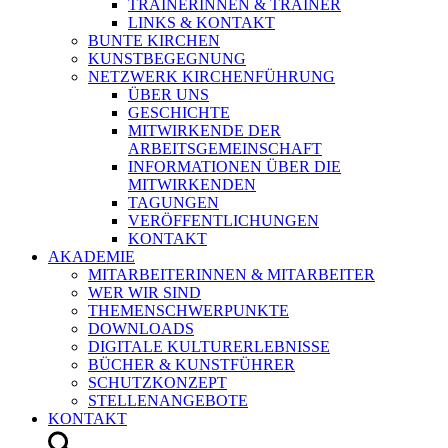
TRAINERINNEN & TRAINER
LINKS & KONTAKT
BUNTE KIRCHEN
KUNSTBEGEGNUNG
NETZWERK KIRCHENFÜHRUNG
ÜBER UNS
GESCHICHTE
MITWIRKENDE DER
ARBEITSGEMEINSCHAFT
INFORMATIONEN ÜBER DIE
MITWIRKENDEN
TAGUNGEN
VERÖFFENTLICHUNGEN
KONTAKT
AKADEMIE
MITARBEITERINNEN & MITARBEITER
WER WIR SIND
THEMENSCHWERPUNKTE
DOWNLOADS
DIGITALE KULTURERLEBNISSE
BÜCHER & KUNSTFÜHRER
SCHUTZKONZEPT
STELLENANGEBOTE
KONTAKT