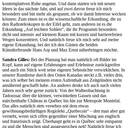
kontemplativen Ruhe angetan. Und dann starten wir mit neuen
Ideen in das nächste Jahr, und auf zwei davon freue ich mich
besonders und bin mehr als gespannt, ob wir damit Interesse wecken
können: Zum einen ist es die wissenschaftliche Erkundung, die zu
den Radioteleskopen in der Eifel geht, zum anderen ist es die
Erkundung „Auf leichten Sohlen“, die ihr Programm besonders
dicht und intensiv auf kleinem Raum mit kurzen und barrierefreien
Wegen konzentriert. Und natürlich freue ich mich sehr auf meine
eigene Erkundung, bei der ich den Gästen die beiden
Künstlerfreunde Hans Arp und Max Ernst näherbringen möchte.
Sandra Gilles:
Bei der Planung hat man natürlich oft Bilder im
Kopf, kann auf eigene Erfahrungen und Erlebnisse zurückgreifen
und auch ein Stück weit seine eigenen Sehnsüchte verwirklichen. In
unserer Rundreise durch den Osten Kanadas steckt z.B. vieles drin,
was ich selber bei meinem ersten Aufenthalt aus Zeitgründen nicht
annähernd geschafft habe. An anderes denke ich auch nach vielen
Jahren noch sehr gerne zurück: Von der Walbeobachtung in
Tadoussac über die kleinen, verwinkelten Gassen und das
märchenhafte Château in Québec bis hin zur Metropole Montréal.
Das alles natürlich stets versehen mit dem etwas
gewöhnungsbedürftigen Regiolekt „Quebecois“ – den man aber gut
versteht, wenn sich offen gegenüber einer Mischung aus englisch
und französisch zeigt. Überhaupt geht es in Québec sehr entspannt
zu und die Menschen sind ausgesprochen nett! Natürlich freue ich