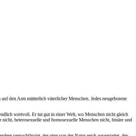
 auf den Arm mütterlich väterlicher Menschen. Jedes neugeborene
lich wertvoll. Er tut gut in einer Welt, wo Menschen nicht gleich
 nicht, heterosexuelle und homosexuelle Menschen nicht, binäre und
dere vernachlässigt, der eine von der Natur reich ausgestattet, der