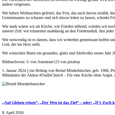
andere vergessen.
Wir haben Weihnachten gefeiert, das Fest, das auch davon erzählt,
Gemeinsames zu schauen und sich davon leiten zu lassen, schenkt Fr
Wie stark wären wir als Kirche, wie Frieden stiftend, würden wir n
unserer Zeit: wir erinnerten unablässig an den Friedensduft, den jeder
Wie notwendig ist es darum, dass wir weiterhin gemeinsam hoffen un
Gott, der ins Herz sieht.
Wir wünschen Ihnen ein gesundes, gutes und friedvolles neues Jahr 2
Bildnachweis: © von Anemone123 von pixabay
1. Januar 2024 || ein Beitrag von Bernd Mönkebüscher, geb. 1966, P
Mitinitiator der Aktion #OutInChurch – Für eine Kirche ohne Angst. 
„Auf Gleisen reisen“, „Der Weg ist das Ziel“ – oder: „D’r Zoch k
8. April 2026