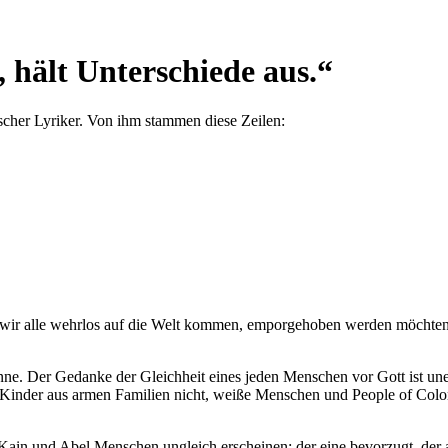
 hält Unterschiede aus.
“
scher Lyriker. Von ihm stammen diese Zeilen:
 wir alle wehrlos auf die Welt kommen, emporgehoben werden möchten
e. Der Gedanke der Gleichheit eines jeden Menschen vor Gott ist unend
Kinder aus armen Familien nicht, weiße Menschen und People of Color
Kain und Abel Menschen ungleich erscheinen: der eine bevorzugt, der an