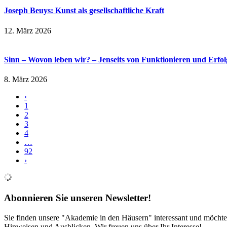
Joseph Beuys: Kunst als gesellschaftliche Kraft
12. März 2026
Sinn – Wovon leben wir? – Jenseits von Funktionieren und Erfol
8. März 2026
‹
1
2
3
4
…
92
›
Abonnieren Sie unseren Newsletter!
Sie finden unsere "Akademie in den Häusern" interessant und möchte
Hinweisen und Ausblicken. Wir freuen uns über Ihr Interesse!