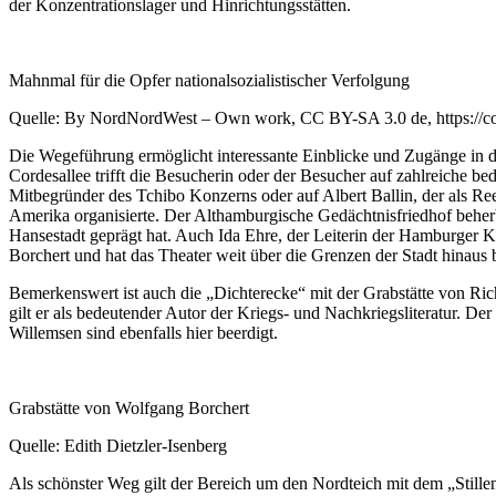
der Konzentrationslager und Hinrichtungsstätten.
Mahnmal für die Opfer nationalsozialistischer Verfolgung
Quelle: By NordNordWest – Own work, CC BY-SA 3.0 de, https://
Die Wegeführung ermöglicht interessante Einblicke und Zugänge in 
Cordesallee trifft die Besucherin oder der Besucher auf zahlreiche b
Mitbegründer des Tchibo Konzerns oder auf Albert Ballin, der als 
Amerika organisierte. Der Althamburgische Gedächtnisfriedhof beherbe
Hansestadt geprägt hat. Auch Ida Ehre, der Leiterin der Hamburger K
Borchert und hat das Theater weit über die Grenzen der Stadt hinaus
Bemerkenswert ist auch die „Dichterecke“ mit der Grabstätte von R
gilt er als bedeutender Autor der Kriegs- und Nachkriegsliteratur. D
Willemsen sind ebenfalls hier beerdigt.
Grabstätte von Wolfgang Borchert
Quelle: Edith Dietzler-Isenberg
Als schönster Weg gilt der Bereich um den Nordteich mit dem „Still