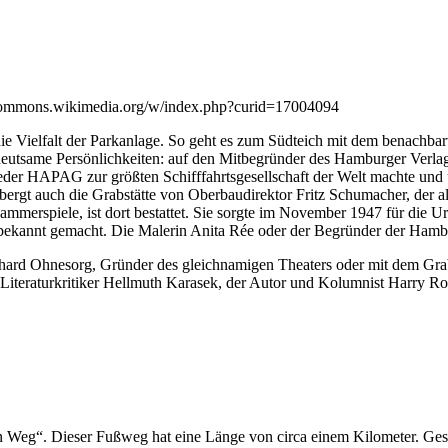
commons.wikimedia.org/w/index.php?curid=17004094
die Vielfalt der Parkanlage. So geht es zum Südteich mit dem benach
edeutsame Persönlichkeiten: auf den Mitbegründer des Hamburger Verlag
Reeder HAPAG zur größten Schifffahrtsgesellschaft der Welt machte un
rgt auch die Grabstätte von Oberbaudirektor Fritz Schumacher, der als
ammerspiele, ist dort bestattet. Sie sorgte im November 1947 für die
 bekannt gemacht. Die Malerin Anita Rée oder der Begründer der Hambur
ichard Ohnesorg, Gründer des gleichnamigen Theaters oder mit dem Gr
er Literaturkritiker Hellmuth Karasek, der Autor und Kolumnist Harry R
en Weg“. Dieser Fußweg hat eine Länge von circa einem Kilometer. Ge