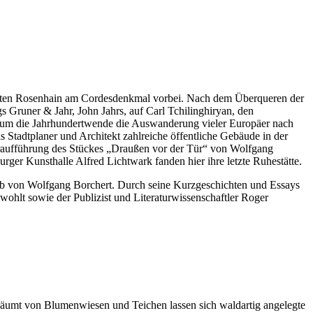
barten Rosenhain am Cordesdenkmal vorbei. Nach dem Überqueren der
s Gruner & Jahr, John Jahrs, auf Carl Tchilinghiryan, den
d um die Jahrhundertwende die Auswanderung vieler Europäer nach
 Stadtplaner und Architekt zahlreiche öffentliche Gebäude in der
 Uraufführung des Stückes „Draußen vor der Tür“ von Wolfgang
ger Kunsthalle Alfred Lichtwark fanden hier ihre letzte Ruhestätte.
ab von Wolfgang Borchert. Durch seine Kurzgeschichten und Essays
owohlt sowie der Publizist und Literaturwissenschaftler Roger
säumt von Blumenwiesen und Teichen lassen sich waldartig angelegte