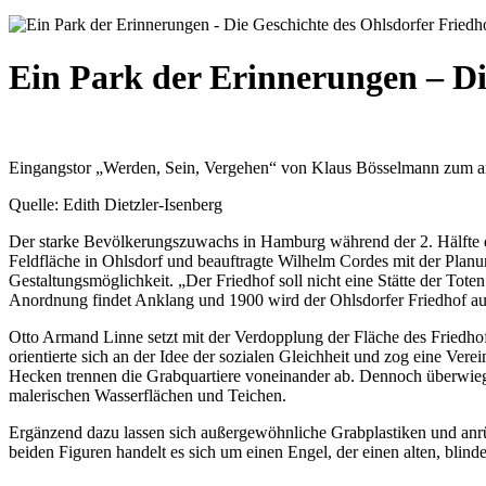
Ein Park der Erinnerungen – Di
Eingangstor „Werden, Sein, Vergehen“ von Klaus Bösselmann zum 
Quelle: Edith Dietzler-Isenberg
Der starke Bevölkerungszuwachs in Hamburg während der 2. Hälfte de
Feldfläche in Ohlsdorf und beauftragte Wilhelm Cordes mit der Planun
Gestaltungsmöglichkeit. „Der Friedhof soll nicht eine Stätte der Tote
Anordnung findet Anklang und 1900 wird der Ohlsdorfer Friedhof auf 
Otto Armand Linne setzt mit der Verdopplung der Fläche des Friedhof
orientierte sich an der Idee der sozialen Gleichheit und zog eine Ve
Hecken trennen die Grabquartiere voneinander ab. Dennoch überwieg
malerischen Wasserflächen und Teichen.
Ergänzend dazu lassen sich außergewöhnliche Grabplastiken und anr
beiden Figuren handelt es sich um einen Engel, der einen alten, blin