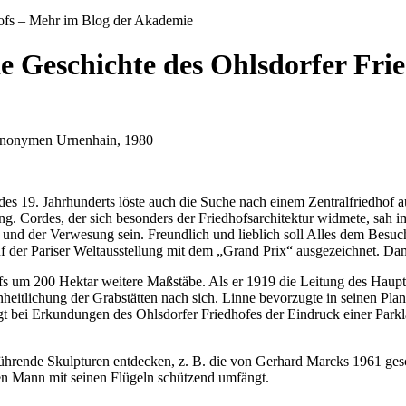
e Geschichte des Ohlsdorfer Fri
anonymen Urnenhain, 1980
s 19. Jahrhunderts löste auch die Suche nach einem Zentralfriedhof 
g. Cordes, der sich besonders der Friedhofsarchitektur widmete, sah i
n und der Verwesung sein. Freundlich und lieblich soll Alles dem Besuch
der Pariser Weltausstellung mit dem „Grand Prix“ ausgezeichnet. Dami
s um 200 Hektar weitere Maßstäbe. Als er 1919 die Leitung des Hauptf
reinheitlichung der Grabstätten nach sich. Linne bevorzugte in seinen
t bei Erkundungen des Ohlsdorfer Friedhofes der Eindruck einer Park
ührende Skulpturen entdecken, z. B. die von Gerhard Marcks 1961 ges
den Mann mit seinen Flügeln schützend umfängt.