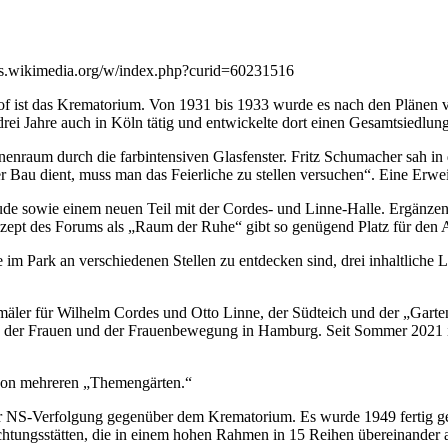
ns.wikimedia.org/w/index.php?curid=60231516
f ist das Krematorium. Von 1931 bis 1933 wurde es nach den Plänen vo
drei Jahre auch in Köln tätig und entwickelte dort einen Gesamtsiedlung
nnenraum durch die farbintensiven Glasfenster. Fritz Schumacher sah 
 Bau dient, muss man das Feierliche zu stellen versuchen“. Eine Erwe
e sowie einem neuen Teil mit der Cordes- und Linne-Halle. Ergänzen
ept des Forums als „Raum der Ruhe“ gibt so genügend Platz für den 
 im Park an verschiedenen Stellen zu entdecken sind, drei inhaltliche
äler für Wilhelm Cordes und Otto Linne, der Südteich und der „Garten
e der Frauen und der Frauenbewegung in Hamburg. Seit Sommer 2021 is
e von mehreren „Themengärten.“
r NS-Verfolgung gegenüber dem Krematorium. Es wurde 1949 fertig ges
htungsstätten, die in einem hohen Rahmen in 15 Reihen übereinander 