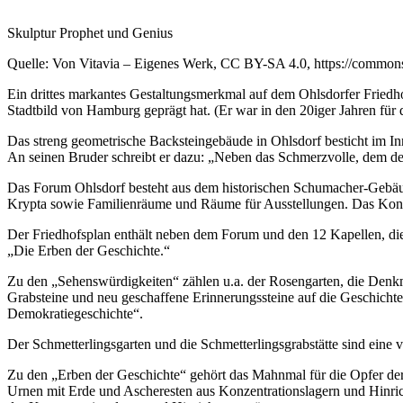
Skulptur Prophet und Genius
Quelle: Von Vitavia – Eigenes Werk, CC BY-SA 4.0, https://commo
Ein drittes markantes Gestaltungsmerkmal auf dem Ohlsdorfer Friedho
Stadtbild von Hamburg geprägt hat. (Er war in den 20iger Jahren für 
Das streng geometrische Backsteingebäude in Ohlsdorf besticht im I
An seinen Bruder schreibt er dazu: „Neben das Schmerzvolle, dem der
Das Forum Ohlsdorf besteht aus dem historischen Schumacher-Gebäud
Krypta sowie Familienräume und Räume für Ausstellungen. Das Konz
Der Friedhofsplan enthält neben dem Forum und den 12 Kapellen, die
„Die Erben der Geschichte.“
Zu den „Sehenswürdigkeiten“ zählen u.a. der Rosengarten, die Denkm
Grabsteine und neu geschaffene Erinnerungssteine auf die Geschicht
Demokratiegeschichte“.
Der Schmetterlingsgarten und die Schmetterlingsgrabstätte sind ein
Zu den „Erben der Geschichte“ gehört das Mahnmal für die Opfer de
Urnen mit Erde und Ascheresten aus Konzentrationslagern und Hinric