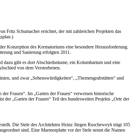
n Fritz Schumacher errichtet, der mit zahlreichen Projekten das
splan.)
in der Konzeption des Krematoriums eine besondere Herausforderung.
iterung und Sanierung erfolgten 2011.
d dazu gibt es dort Abschiedsräume, ein Kolumbarium und eine
Abschied von dem Verstorbenen.
 Linien, und zwar „Sehenswürdigkeiten“, „Themengrabstätten“ und
 der Frauen“. Im „Garten der Frauen“ verweisen historische
t der „Garten der Frauen“ Teil des bundesweiten Projekts „Orte der
tellt. Die Stele des Architekten Heinz Jürgen Ruscheweyh trägt 105
angeordnet sind. Eine Marmorplatte vor der Stele nennt die Namen