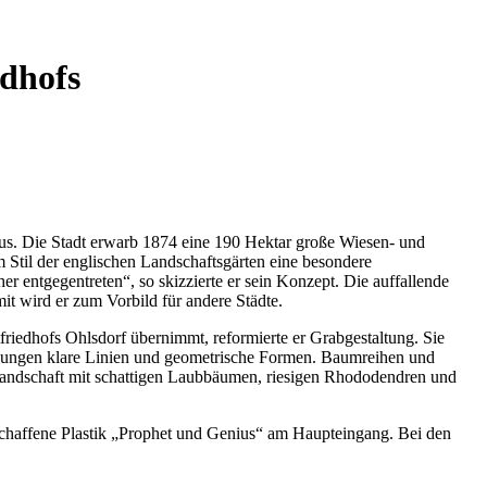
edhofs
aus. Die Stadt erwarb 1874 eine 190 Hektar große Wiesen- und
m Stil der englischen Landschaftsgärten eine besondere
er entgegentreten“, so skizzierte er sein Konzept. Die auffallende
t wird er zum Vorbild für andere Städte.
riedhofs Ohlsdorf übernimmt, reformierte er Grabgestaltung. Sie
 Planungen klare Linien und geometrische Formen. Baumreihen und
landschaft mit schattigen Laubbäumen, riesigen Rhododendren und
chaffene Plastik „Prophet und Genius“ am Haupteingang. Bei den