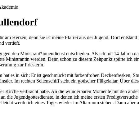
ullendorf
r am Herzen, denn sie ist meine Pfarrei aus der Jugend. Dort entstand m
d vertieft.
gegen den Ministrant*innendienst entschieden. Als ich mit 14 Jahren nac
te Ministrantin werden. Denn schon zu diesem Zeitpunkt spürte ich ei
erufung zur Priesterin.
hat es in sich: Er ist geschmückt mit farbenfrohen Deckenfresken, Stu
nstler. Im rechten Seitenschiff steht ein gotischer Flügelaltar. Über d
dieser Kirche verbracht habe. An die wunderbaren Momente mit den an
 an die Jugendgottesdienste, in denen ich meine ersten Predigtversuche
eicht werde ich eines Tages wieder im Altarraum stehen. Dann aber als