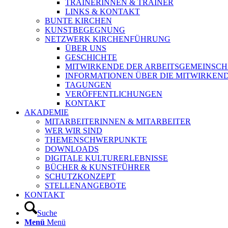
TRAINERINNEN & TRAINER
LINKS & KONTAKT
BUNTE KIRCHEN
KUNSTBEGEGNUNG
NETZWERK KIRCHENFÜHRUNG
ÜBER UNS
GESCHICHTE
MITWIRKENDE DER ARBEITSGEMEINSCH
INFORMATIONEN ÜBER DIE MITWIRKEN
TAGUNGEN
VERÖFFENTLICHUNGEN
KONTAKT
AKADEMIE
MITARBEITERINNEN & MITARBEITER
WER WIR SIND
THEMENSCHWERPUNKTE
DOWNLOADS
DIGITALE KULTURERLEBNISSE
BÜCHER & KUNSTFÜHRER
SCHUTZKONZEPT
STELLENANGEBOTE
KONTAKT
Suche
Menü
Menü