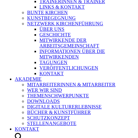
TRAINERINNEN & TRAINER
LINKS & KONTAKT
BUNTE KIRCHEN
KUNSTBEGEGNUNG
NETZWERK KIRCHENFÜHRUNG
ÜBER UNS
GESCHICHTE
MITWIRKENDE DER
ARBEITSGEMEINSCHAFT
INFORMATIONEN ÜBER DIE
MITWIRKENDEN
TAGUNGEN
VERÖFFENTLICHUNGEN
KONTAKT
AKADEMIE
MITARBEITERINNEN & MITARBEITER
WER WIR SIND
THEMENSCHWERPUNKTE
DOWNLOADS
DIGITALE KULTURERLEBNISSE
BÜCHER & KUNSTFÜHRER
SCHUTZKONZEPT
STELLENANGEBOTE
KONTAKT