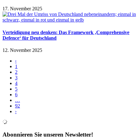
17. November 2025
Verteidigung neu denken: Das Framework ‚Comprehensive
Defence‘ für Deutschland
12. November 2025
‹
1
2
3
4
5
6
…
92
›
Abonnieren Sie unseren Newsletter!