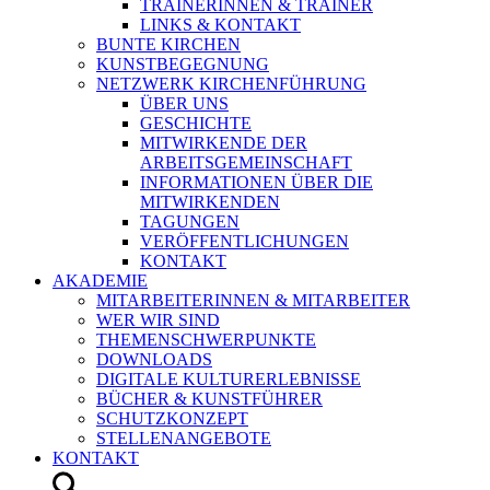
TRAINERINNEN & TRAINER
LINKS & KONTAKT
BUNTE KIRCHEN
KUNSTBEGEGNUNG
NETZWERK KIRCHENFÜHRUNG
ÜBER UNS
GESCHICHTE
MITWIRKENDE DER
ARBEITSGEMEINSCHAFT
INFORMATIONEN ÜBER DIE
MITWIRKENDEN
TAGUNGEN
VERÖFFENTLICHUNGEN
KONTAKT
AKADEMIE
MITARBEITERINNEN & MITARBEITER
WER WIR SIND
THEMENSCHWERPUNKTE
DOWNLOADS
DIGITALE KULTURERLEBNISSE
BÜCHER & KUNSTFÜHRER
SCHUTZKONZEPT
STELLENANGEBOTE
KONTAKT