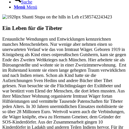
Suche
Menü
Menü
Ein Leben für die Tibeter
Erstaunliche Wendungen und Entwicklungen kennzeichnen
manches Menschenleben. Nur wenige aber nehmen einen so
unerwarteten Verlauf wie das von Irmtraut Wäger. Geboren 1919 in
Königsberg als Kind eines ostpreußischen Gutsherrn, kam sie gegen
Ende des Zweiten Weltkrieges nach München. Hier arbeitete sie als
Büroangestellte und wohnte sie in einer Zweizimmerwohnung. Erst
im Ruhestand konnte sie einen lange gehegten Traum verwirklichen
und nach Indien reisen. Schon als Kind hatte sie die
Aufzeichnungen Sven Hedins und andere Bücher über Tibet
gelesen. Nun besuchte sie die Flüchtlingslager der Exiltibeter und
war bestürzt vom Elend der Menschen, die dort leben mussten. Aus
ihrer Münchner Wohnung organisierte Irmtraut Wäger fortan
Hilfsleistungen und vermittelte Tausende Patenschaften für Tibeter
jeden Alters. In 30 Jahren unermüdlichen Einsatzes mobilisierte sie
so über 28 Millionen Euro. Wertvoll waren auch die Verbindungen,
die Wäger knüpfte, etwa zu Hermann Gmeiner, dem Gründer der
SOS-Kinderdörfer. Aus der Zusammenarbeit gingen 10
Kinderdörfer in Ladakh und anderen Teilen Indiens hervor. Für ihr