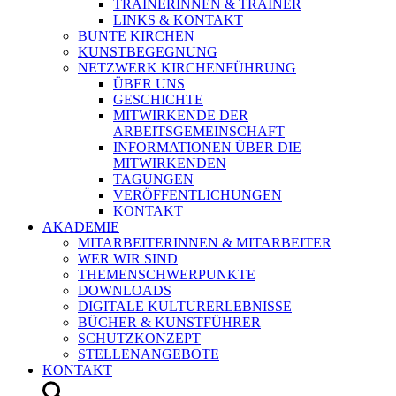
TRAINERINNEN & TRAINER
LINKS & KONTAKT
BUNTE KIRCHEN
KUNSTBEGEGNUNG
NETZWERK KIRCHENFÜHRUNG
ÜBER UNS
GESCHICHTE
MITWIRKENDE DER
ARBEITSGEMEINSCHAFT
INFORMATIONEN ÜBER DIE
MITWIRKENDEN
TAGUNGEN
VERÖFFENTLICHUNGEN
KONTAKT
AKADEMIE
MITARBEITERINNEN & MITARBEITER
WER WIR SIND
THEMENSCHWERPUNKTE
DOWNLOADS
DIGITALE KULTURERLEBNISSE
BÜCHER & KUNSTFÜHRER
SCHUTZKONZEPT
STELLENANGEBOTE
KONTAKT