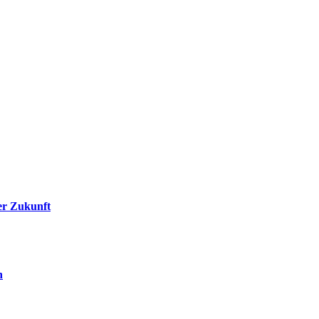
er Zukunft
n