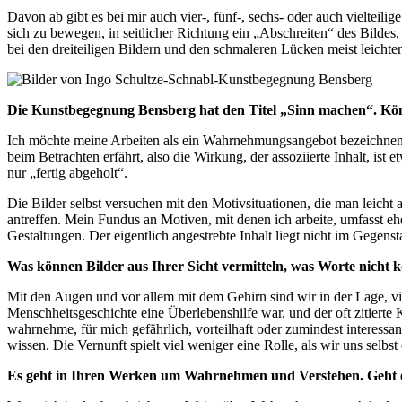
Davon ab gibt es bei mir auch vier-, fünf-, sechs- oder auch vielteili
sich zu bewegen, in seitlicher Richtung ein „Abschreiten“ des Bild
bei den dreiteiligen Bildern und den schmaleren Lücken meist leichter
Die Kunstbegegnung Bensberg hat den Titel „Sinn machen“. Könn
Ich möchte meine Arbeiten als ein Wahrnehmungsangebot bezeichnen, 
beim Betrachten erfährt, also die Wirkung, der assoziierte Inhalt, ist
nur „fertig abgeholt“.
Die Bilder selbst versuchen mit den Motivsituationen, die man leicht a
antreffen. Mein Fundus an Motiven, mit denen ich arbeite, umfasst ehe
Gestaltungen. Der eigentlich angestrebte Inhalt liegt nicht im Gegen
Was können Bilder aus Ihrer Sicht vermitteln, was Worte nicht 
Mit den Augen und vor allem mit dem Gehirn sind wir in der Lage, vi
Menschheitsgeschichte eine Überlebenshilfe war, und der oft zitierte
wahrnehme, für mich gefährlich, vorteilhaft oder zumindest interessa
wissen. Die Vernunft spielt viel weniger eine Rolle, als wir uns selbs
Es geht in Ihren Werken um Wahrnehmen und Verstehen. Geht 