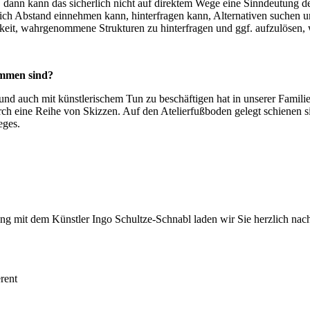
nn kann das sicherlich nicht auf direktem Wege eine Sinndeutung der
ob ich Abstand einnehmen kann, hinterfragen kann, Alternativen suchen 
ichkeit, wahrgenommene Strukturen zu hinterfragen und ggf. aufzulösen, 
ommen sind?
 auch mit künstlerischem Tun zu beschäftigen hat in unserer Familie 
rch eine Reihe von Skizzen. Auf den Atelierfußboden gelegt schienen s
eges.
 mit dem Künstler Ingo Schultze-Schnabl laden wir Sie herzlich nach
rent