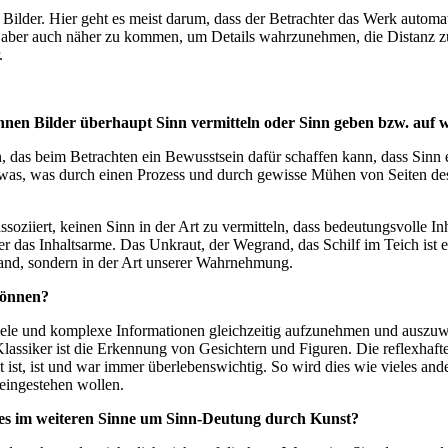
ge Bilder. Hier geht es meist darum, dass der Betrachter das Werk automa
es, aber auch näher zu kommen, um Details wahrzunehmen, die Distanz 
.
en Bilder überhaupt Sinn vermitteln oder Sinn geben bzw. auf we
das beim Betrachten ein Bewusstsein dafür schaffen kann, dass Sinn 
 etwas, was durch einen Prozess und durch gewisse Mühen von Seiten des 
ssoziiert, keinen Sinn in der Art zu vermitteln, dass bedeutungsvolle In
r das Inhaltsarme. Das Unkraut, der Wegrand, das Schilf im Teich ist ei
stand, sondern in der Art unserer Wahrnehmung.
können?
ele und komplexe Informationen gleichzeitig aufzunehmen und auszuwer
 Klassiker ist die Erkennung von Gesichtern und Figuren. Die reflexhaf
nt ist, ist und war immer überlebenswichtig. So wird dies wie vieles 
t eingestehen wollen.
es im weiteren Sinne um Sinn-Deutung durch Kunst?