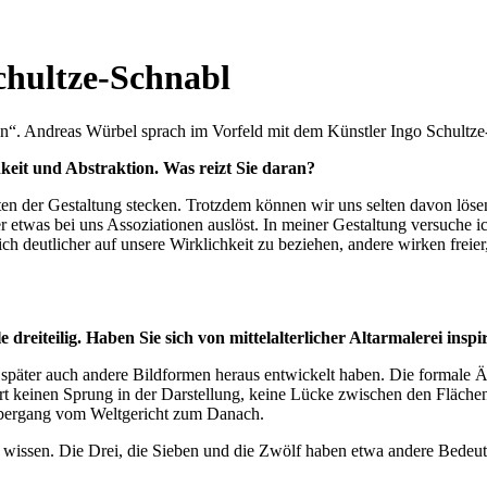
chultze-Schnabl
n“. Andreas Würbel sprach im Vorfeld mit dem Künstler Ingo Schultze
keit und Abstraktion. Was reizt Sie daran?
nten der Gestaltung stecken. Trotzdem können wir uns selten davon löse
er etwas bei uns Assoziationen auslöst. In meiner Gestaltung versuche 
h deutlicher auf unsere Wirklichkeit zu beziehen, andere wirken freier,
dreiteilig. Haben Sie sich von mittelalterlicher Altarmalerei inspi
ch später auch andere Bildformen heraus entwickelt haben. Die formale Ä
 dort keinen Sprung in der Darstellung, keine Lücke zwischen den Fläch
 Übergang vom Weltgericht zum Danach.
ir wissen. Die Drei, die Sieben und die Zwölf haben etwa andere Bedeut