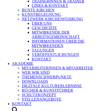
TRAINERINNEN & TRAINER
LINKS & KONTAKT
BUNTE KIRCHEN
KUNSTBEGEGNUNG
NETZWERK KIRCHENFÜHRUNG
ÜBER UNS
GESCHICHTE
MITWIRKENDE DER
ARBEITSGEMEINSCHAFT
INFORMATIONEN ÜBER DIE
MITWIRKENDEN
TAGUNGEN
VERÖFFENTLICHUNGEN
KONTAKT
AKADEMIE
MITARBEITERINNEN & MITARBEITER
WER WIR SIND
THEMENSCHWERPUNKTE
DOWNLOADS
DIGITALE KULTURERLEBNISSE
BÜCHER & KUNSTFÜHRER
SCHUTZKONZEPT
STELLENANGEBOTE
KONTAKT