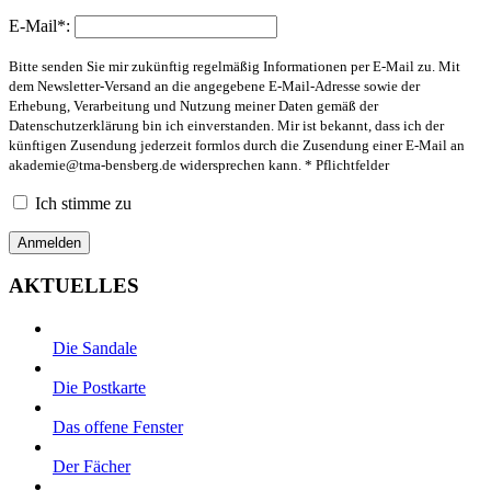
E-Mail*:
Bitte senden Sie mir zukünftig regelmäßig Informationen per E-Mail zu. Mit
dem Newsletter-Versand an die angegebene E-Mail-Adresse sowie der
Erhebung, Verarbeitung und Nutzung meiner Daten gemäß der
Datenschutzerklärung bin ich einverstanden. Mir ist bekannt, dass ich der
künftigen Zusendung jederzeit formlos durch die Zusendung einer E-Mail an
akademie@tma-bensberg.de
widersprechen kann. * Pflichtfelder
Ich stimme zu
AKTUELLES
Die Sandale
Die Postkarte
Das offene Fenster
Der Fächer