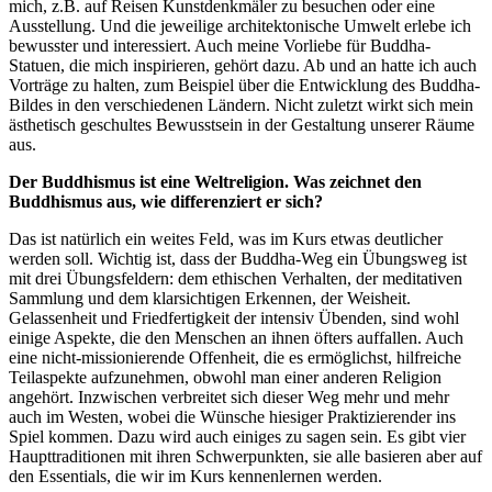
mich, z.B. auf Reisen Kunstdenkmäler zu besuchen oder eine
Ausstellung. Und die jeweilige architektonische Umwelt erlebe ich
bewusster und interessiert. Auch meine Vorliebe für Buddha-
Statuen, die mich inspirieren, gehört dazu. Ab und an hatte ich auch
Vorträge zu halten, zum Beispiel über die Entwicklung des Buddha-
Bildes in den verschiedenen Ländern. Nicht zuletzt wirkt sich mein
ästhetisch geschultes Bewusstsein in der Gestaltung unserer Räume
aus.
Der Buddhismus ist eine Weltreligion. Was zeichnet den
Buddhismus aus, wie differenziert er sich?
Das ist natürlich ein weites Feld, was im Kurs etwas deutlicher
werden soll. Wichtig ist, dass der Buddha-Weg ein Übungsweg ist
mit drei Übungsfeldern: dem ethischen Verhalten, der meditativen
Sammlung und dem klarsichtigen Erkennen, der Weisheit.
Gelassenheit und Friedfertigkeit der intensiv Übenden, sind wohl
einige Aspekte, die den Menschen an ihnen öfters auffallen. Auch
eine nicht-missionierende Offenheit, die es ermöglichst, hilfreiche
Teilaspekte aufzunehmen, obwohl man einer anderen Religion
angehört. Inzwischen verbreitet sich dieser Weg mehr und mehr
auch im Westen, wobei die Wünsche hiesiger Praktizierender ins
Spiel kommen. Dazu wird auch einiges zu sagen sein. Es gibt vier
Haupttraditionen mit ihren Schwerpunkten, sie alle basieren aber auf
den Essentials, die wir im Kurs kennenlernen werden.