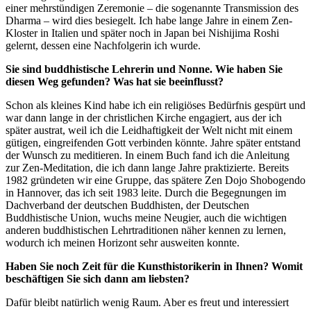
einer mehrstündigen Zeremonie – die sogenannte Transmission des
Dharma – wird dies besiegelt. Ich habe lange Jahre in einem Zen-
Kloster in Italien und später noch in Japan bei Nishijima Roshi
gelernt, dessen eine Nachfolgerin ich wurde.
Sie sind buddhistische Lehrerin und Nonne. Wie haben Sie
diesen Weg gefunden? Was hat sie beeinflusst?
Schon als kleines Kind habe ich ein religiöses Bedürfnis gespürt und
war dann lange in der christlichen Kirche engagiert, aus der ich
später austrat, weil ich die Leidhaftigkeit der Welt nicht mit einem
gütigen, eingreifenden Gott verbinden könnte. Jahre später entstand
der Wunsch zu meditieren. In einem Buch fand ich die Anleitung
zur Zen-Meditation, die ich dann lange Jahre praktizierte. Bereits
1982 gründeten wir eine Gruppe, das spätere Zen Dojo Shobogendo
in Hannover, das ich seit 1983 leite. Durch die Begegnungen im
Dachverband der deutschen Buddhisten, der Deutschen
Buddhistische Union, wuchs meine Neugier, auch die wichtigen
anderen buddhistischen Lehrtraditionen näher kennen zu lernen,
wodurch ich meinen Horizont sehr ausweiten konnte.
Haben Sie noch Zeit für die Kunsthistorikerin in Ihnen? Womit
beschäftigen Sie sich dann am liebsten?
Dafür bleibt natürlich wenig Raum. Aber es freut und interessiert