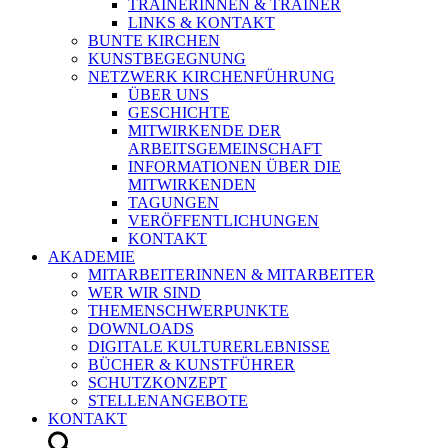
TRAINERINNEN & TRAINER
LINKS & KONTAKT
BUNTE KIRCHEN
KUNSTBEGEGNUNG
NETZWERK KIRCHENFÜHRUNG
ÜBER UNS
GESCHICHTE
MITWIRKENDE DER
ARBEITSGEMEINSCHAFT
INFORMATIONEN ÜBER DIE
MITWIRKENDEN
TAGUNGEN
VERÖFFENTLICHUNGEN
KONTAKT
AKADEMIE
MITARBEITERINNEN & MITARBEITER
WER WIR SIND
THEMENSCHWERPUNKTE
DOWNLOADS
DIGITALE KULTURERLEBNISSE
BÜCHER & KUNSTFÜHRER
SCHUTZKONZEPT
STELLENANGEBOTE
KONTAKT