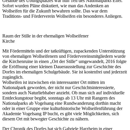
Gelände des Übungsplatzes war nun Teil des Nationalparks Eifel.
Sofort wurden Pläne diskutiert, wie man das Andenken an
Wollseifen für die Zukunft bewahren sollte. Das war dem
Traditions- und Förderverein Wollseifen ein besonderes Anliegen.
Raum der Stille in der ehemaligen Wollseifener
Kirche
Mit Fördermitteln und der tatkräftigen, zupackenden Unterstützung
von ehemaligen Wollseifenern und Fördervereinsmitgliedern wurde
die Kirchenruine in einen „Ort der Stille“ umgewandelt, 2016 folgte
die Eröffnung einer kleinen Dauerausstellung zur Geschichte des
Dorfes im ehemaligen Schulgebäude. Sie ist kostenfrei und jederzeit
zugänglich.
Wollseifen ist inzwischen ein interessanter Ort mitten im
Nationalpark geworden, der nicht nur Geschichtsinteressierte,
sondern auch Naturliebhaber anzieht. Ob man sich auf individuelle
Entdeckungstour begibt, sonntags ab 13 Uhr mit Rangern des
Nationalparks ab Vogelsang eine Rundwanderung dorthin macht
oder in einer Gruppe eine kulturhistorische Wollseifenführung der
Akademie Vogelsang IP bucht, es gibt viele Möglichkeiten, sich
diesem Ort mit bewegter Geschichte zu nähern.
Der Chronik des Dorfes hat sich Gabriele Harzheim in einer