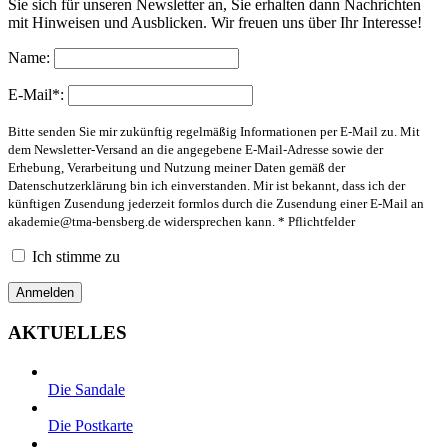
Sie sich für unseren Newsletter an, Sie erhalten dann Nachrichten
mit Hinweisen und Ausblicken. Wir freuen uns über Ihr Interesse!
Name:
E-Mail*:
Bitte senden Sie mir zukünftig regelmäßig Informationen per E-Mail zu. Mit
dem Newsletter-Versand an die angegebene E-Mail-Adresse sowie der
Erhebung, Verarbeitung und Nutzung meiner Daten gemäß der
Datenschutzerklärung bin ich einverstanden. Mir ist bekannt, dass ich der
künftigen Zusendung jederzeit formlos durch die Zusendung einer E-Mail an
akademie@tma-bensberg.de
widersprechen kann. * Pflichtfelder
Ich stimme zu
AKTUELLES
Die Sandale
Die Postkarte