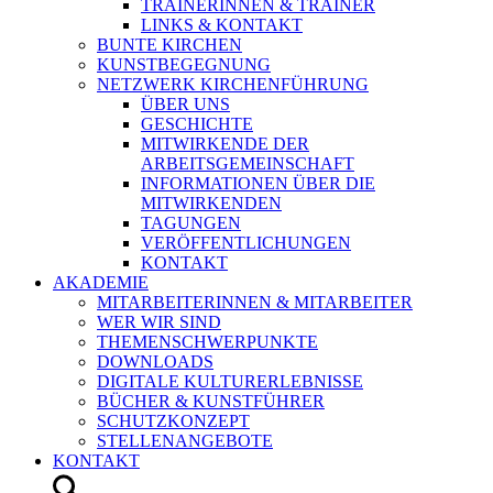
TRAINERINNEN & TRAINER
LINKS & KONTAKT
BUNTE KIRCHEN
KUNSTBEGEGNUNG
NETZWERK KIRCHENFÜHRUNG
ÜBER UNS
GESCHICHTE
MITWIRKENDE DER
ARBEITSGEMEINSCHAFT
INFORMATIONEN ÜBER DIE
MITWIRKENDEN
TAGUNGEN
VERÖFFENTLICHUNGEN
KONTAKT
AKADEMIE
MITARBEITERINNEN & MITARBEITER
WER WIR SIND
THEMENSCHWERPUNKTE
DOWNLOADS
DIGITALE KULTURERLEBNISSE
BÜCHER & KUNSTFÜHRER
SCHUTZKONZEPT
STELLENANGEBOTE
KONTAKT