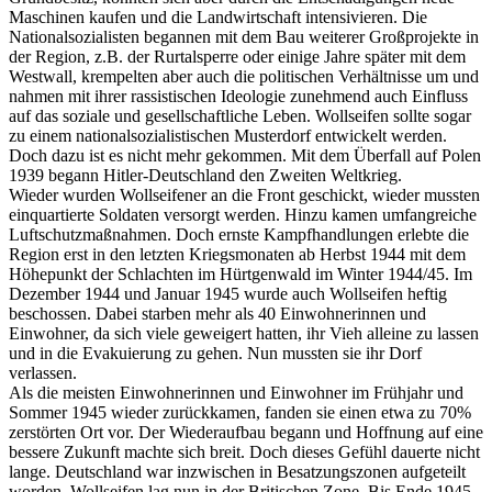
Maschinen kaufen und die Landwirtschaft intensivieren. Die
Nationalsozialisten begannen mit dem Bau weiterer Großprojekte in
der Region, z.B. der Rurtalsperre oder einige Jahre später mit dem
Westwall, krempelten aber auch die politischen Verhältnisse um und
nahmen mit ihrer rassistischen Ideologie zunehmend auch Einfluss
auf das soziale und gesellschaftliche Leben. Wollseifen sollte sogar
zu einem nationalsozialistischen Musterdorf entwickelt werden.
Doch dazu ist es nicht mehr gekommen. Mit dem Überfall auf Polen
1939 begann Hitler-Deutschland den Zweiten Weltkrieg.
Wieder wurden Wollseifener an die Front geschickt, wieder mussten
einquartierte Soldaten versorgt werden. Hinzu kamen umfangreiche
Luftschutzmaßnahmen. Doch ernste Kampfhandlungen erlebte die
Region erst in den letzten Kriegsmonaten ab Herbst 1944 mit dem
Höhepunkt der Schlachten im Hürtgenwald im Winter 1944/45. Im
Dezember 1944 und Januar 1945 wurde auch Wollseifen heftig
beschossen. Dabei starben mehr als 40 Einwohnerinnen und
Einwohner, da sich viele geweigert hatten, ihr Vieh alleine zu lassen
und in die Evakuierung zu gehen. Nun mussten sie ihr Dorf
verlassen.
Als die meisten Einwohnerinnen und Einwohner im Frühjahr und
Sommer 1945 wieder zurückkamen, fanden sie einen etwa zu 70%
zerstörten Ort vor. Der Wiederaufbau begann und Hoffnung auf eine
bessere Zukunft machte sich breit. Doch dieses Gefühl dauerte nicht
lange. Deutschland war inzwischen in Besatzungszonen aufgeteilt
worden. Wollseifen lag nun in der Britischen Zone. Bis Ende 1945