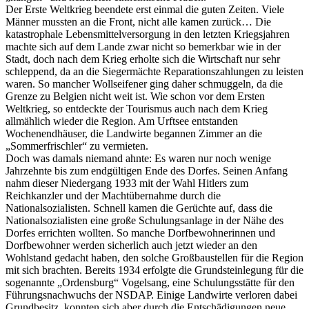
Der Erste Weltkrieg beendete erst einmal die guten Zeiten. Viele
Männer mussten an die Front, nicht alle kamen zurück… Die
katastrophale Lebensmittelversorgung in den letzten Kriegsjahren
machte sich auf dem Lande zwar nicht so bemerkbar wie in der
Stadt, doch nach dem Krieg erholte sich die Wirtschaft nur sehr
schleppend, da an die Siegermächte Reparationszahlungen zu leisten
waren. So mancher Wollseifener ging daher schmuggeln, da die
Grenze zu Belgien nicht weit ist. Wie schon vor dem Ersten
Weltkrieg, so entdeckte der Tourismus auch nach dem Krieg
allmählich wieder die Region. Am Urftsee entstanden
Wochenendhäuser, die Landwirte begannen Zimmer an die
„Sommerfrischler“ zu vermieten.
Doch was damals niemand ahnte: Es waren nur noch wenige
Jahrzehnte bis zum endgültigen Ende des Dorfes. Seinen Anfang
nahm dieser Niedergang 1933 mit der Wahl Hitlers zum
Reichkanzler und der Machtübernahme durch die
Nationalsozialisten. Schnell kamen die Gerüchte auf, dass die
Nationalsozialisten eine große Schulungsanlage in der Nähe des
Dorfes errichten wollten. So manche Dorfbewohnerinnen und
Dorfbewohner werden sicherlich auch jetzt wieder an den
Wohlstand gedacht haben, den solche Großbaustellen für die Region
mit sich brachten. Bereits 1934 erfolgte die Grundsteinlegung für die
sogenannte „Ordensburg“ Vogelsang, eine Schulungsstätte für den
Führungsnachwuchs der NSDAP. Einige Landwirte verloren dabei
Grundbesitz, konnten sich aber durch die Entschädigungen neue