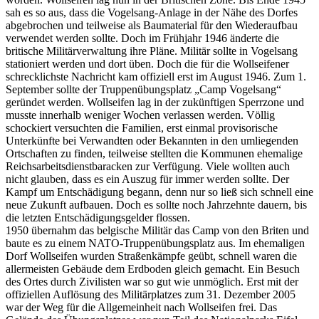
sah es so aus, dass die Vogelsang-Anlage in der Nähe des Dorfes
abgebrochen und teilweise als Baumaterial für den Wiederaufbau
verwendet werden sollte. Doch im Frühjahr 1946 änderte die
britische Militärverwaltung ihre Pläne. Militär sollte in Vogelsang
stationiert werden und dort üben. Doch die für die Wollseifener
schrecklichste Nachricht kam offiziell erst im August 1946. Zum 1.
September sollte der Truppenübungsplatz „Camp Vogelsang“
geründet werden. Wollseifen lag in der zukünftigen Sperrzone und
musste innerhalb weniger Wochen verlassen werden. Völlig
schockiert versuchten die Familien, erst einmal provisorische
Unterkünfte bei Verwandten oder Bekannten in den umliegenden
Ortschaften zu finden, teilweise stellten die Kommunen ehemalige
Reichsarbeitsdienstbaracken zur Verfügung. Viele wollten auch
nicht glauben, dass es ein Auszug für immer werden sollte. Der
Kampf um Entschädigung begann, denn nur so ließ sich schnell eine
neue Zukunft aufbauen. Doch es sollte noch Jahrzehnte dauern, bis
die letzten Entschädigungsgelder flossen.
1950 übernahm das belgische Militär das Camp von den Briten und
baute es zu einem NATO-Truppenübungsplatz aus. Im ehemaligen
Dorf Wollseifen wurden Straßenkämpfe geübt, schnell waren die
allermeisten Gebäude dem Erdboden gleich gemacht. Ein Besuch
des Ortes durch Zivilisten war so gut wie unmöglich. Erst mit der
offiziellen Auflösung des Militärplatzes zum 31. Dezember 2005
war der Weg für die Allgemeinheit nach Wollseifen frei. Das