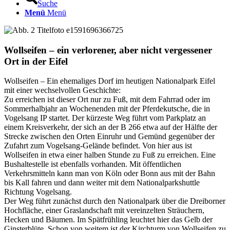
Suche
Menü
Menü
Wollseifen – ein verlorener, aber nicht vergessener
Ort in der Eifel
Wollseifen – Ein ehemaliges Dorf im heutigen Nationalpark Eifel
mit einer wechselvollen Geschichte:
Zu erreichen ist dieser Ort nur zu Fuß, mit dem Fahrrad oder im
Sommerhalbjahr an Wochenenden mit der Pferdekutsche, die in
Vogelsang IP startet. Der kürzeste Weg führt vom Parkplatz an
einem Kreisverkehr, der sich an der B 266 etwa auf der Hälfte der
Strecke zwischen den Orten Einruhr und Gemünd gegenüber der
Zufahrt zum Vogelsang-Gelände befindet. Von hier aus ist
Wollseifen in etwa einer halben Stunde zu Fuß zu erreichen. Eine
Bushaltestelle ist ebenfalls vorhanden. Mit öffentlichen
Verkehrsmitteln kann man von Köln oder Bonn aus mit der Bahn
bis Kall fahren und dann weiter mit dem Nationalparkshuttle
Richtung Vogelsang.
Der Weg führt zunächst durch den Nationalpark über die Dreiborner
Hochfläche, einer Graslandschaft mit vereinzelten Sträuchern,
Hecken und Bäumen. Im Spätfrühling leuchtet hier das Gelb der
Ginsterblüte. Schon von weitem ist der Kirchturm von Wollseifen zu