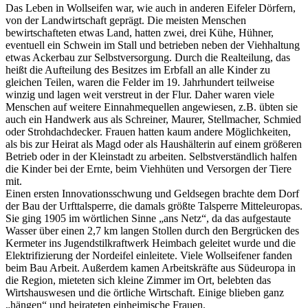
Das Leben in Wollseifen war, wie auch in anderen Eifeler Dörfern,
von der Landwirtschaft geprägt. Die meisten Menschen
bewirtschafteten etwas Land, hatten zwei, drei Kühe, Hühner,
eventuell ein Schwein im Stall und betrieben neben der Viehhaltung
etwas Ackerbau zur Selbstversorgung. Durch die Realteilung, das
heißt die Aufteilung des Besitzes im Erbfall an alle Kinder zu
gleichen Teilen, waren die Felder im 19. Jahrhundert teilweise
winzig und lagen weit verstreut in der Flur. Daher waren viele
Menschen auf weitere Einnahmequellen angewiesen, z.B. übten sie
auch ein Handwerk aus als Schreiner, Maurer, Stellmacher, Schmied
oder Strohdachdecker. Frauen hatten kaum andere Möglichkeiten,
als bis zur Heirat als Magd oder als Haushälterin auf einem größeren
Betrieb oder in der Kleinstadt zu arbeiten. Selbstverständlich halfen
die Kinder bei der Ernte, beim Viehhüten und Versorgen der Tiere
mit.
Einen ersten Innovationsschwung und Geldsegen brachte dem Dorf
der Bau der Urfttalsperre, die damals größte Talsperre Mitteleuropas.
Sie ging 1905 im wörtlichen Sinne „ans Netz“, da das aufgestaute
Wasser über einen 2,7 km langen Stollen durch den Bergrücken des
Kermeter ins Jugendstilkraftwerk Heimbach geleitet wurde und die
Elektrifizierung der Nordeifel einleitete. Viele Wollseifener fanden
beim Bau Arbeit. Außerdem kamen Arbeitskräfte aus Südeuropa in
die Region, mieteten sich kleine Zimmer im Ort, belebten das
Wirtshauswesen und die örtliche Wirtschaft. Einige blieben ganz
„hängen“ und heirateten einheimische Frauen.