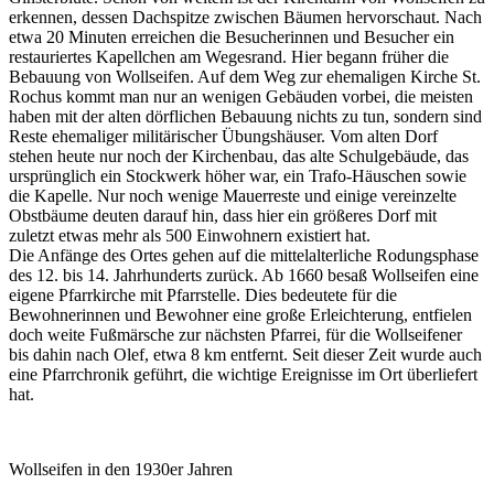
erkennen, dessen Dachspitze zwischen Bäumen hervorschaut. Nach
etwa 20 Minuten erreichen die Besucherinnen und Besucher ein
restauriertes Kapellchen am Wegesrand. Hier begann früher die
Bebauung von Wollseifen. Auf dem Weg zur ehemaligen Kirche St.
Rochus kommt man nur an wenigen Gebäuden vorbei, die meisten
haben mit der alten dörflichen Bebauung nichts zu tun, sondern sind
Reste ehemaliger militärischer Übungshäuser. Vom alten Dorf
stehen heute nur noch der Kirchenbau, das alte Schulgebäude, das
ursprünglich ein Stockwerk höher war, ein Trafo-Häuschen sowie
die Kapelle. Nur noch wenige Mauerreste und einige vereinzelte
Obstbäume deuten darauf hin, dass hier ein größeres Dorf mit
zuletzt etwas mehr als 500 Einwohnern existiert hat.
Die Anfänge des Ortes gehen auf die mittelalterliche Rodungsphase
des 12. bis 14. Jahrhunderts zurück. Ab 1660 besaß Wollseifen eine
eigene Pfarrkirche mit Pfarrstelle. Dies bedeutete für die
Bewohnerinnen und Bewohner eine große Erleichterung, entfielen
doch weite Fußmärsche zur nächsten Pfarrei, für die Wollseifener
bis dahin nach Olef, etwa 8 km entfernt. Seit dieser Zeit wurde auch
eine Pfarrchronik geführt, die wichtige Ereignisse im Ort überliefert
hat.
Wollseifen in den 1930er Jahren