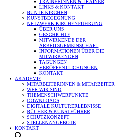
TRAINERINNEN & TRAINER
LINKS & KONTAKT
BUNTE KIRCHEN
KUNSTBEGEGNUNG
NETZWERK KIRCHENFÜHRUNG
ÜBER UNS
GESCHICHTE
MITWIRKENDE DER
ARBEITSGEMEINSCHAFT
INFORMATIONEN ÜBER DIE
MITWIRKENDEN
TAGUNGEN
VERÖFFENTLICHUNGEN
KONTAKT
AKADEMIE
MITARBEITERINNEN & MITARBEITER
WER WIR SIND
THEMENSCHWERPUNKTE
DOWNLOADS
DIGITALE KULTURERLEBNISSE
BÜCHER & KUNSTFÜHRER
SCHUTZKONZEPT
STELLENANGEBOTE
KONTAKT