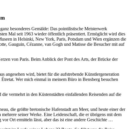
eum
 ganz besonderes Gemälde: Das pointilistische Meisterwerk
en Mal seit 1963 wieder öffentlich präsentiert. Ermöglicht wird dies
useen in Helsinki, New York, Paris, Potsdam und Wien ergänzen die
otte, Gauguin, Cézanne, van Gogh und Matisse die Besucher mit auf
Herzen von Paris. Beim Anblick der Pont des Arts, der Brücke der
us angesehen wird, bietet für die aufstrebende Künstlergeneration
on Étretat. Wer mich einmal in meinem Büro in Bensberg besuchen
 die vermehrt in den Küstenstädten einfallenden Reisenden auf die
neau, die größte bretonische Hafenstadt am Meer, und heute einer der
 mehrere seiner Werke. Eine Leidenschaft, die er übrigens mit dem
r Ort ermitteln lässt, aber das ist eine andere Geschichte …