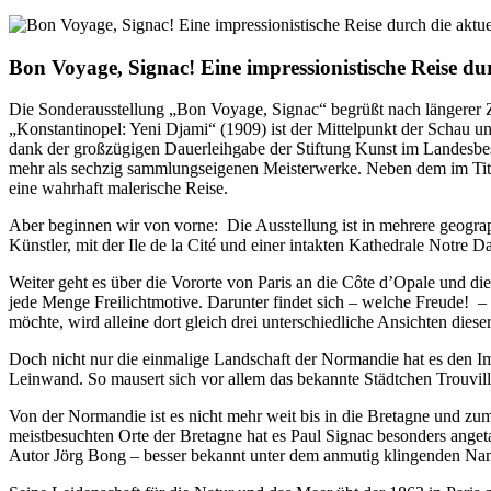
Bon Voyage, Signac! Eine impressionistische Reise du
Die Sonderausstellung „Bon Voyage, Signac“ begrüßt nach längerer Ze
„Konstantinopel: Yeni Djami“ (1909) ist der Mittelpunkt der Schau u
dank der großzügigen Dauerleihgabe der Stiftung Kunst im Landesbe
mehr als sechzig sammlungseigenen Meisterwerke. Neben dem im Tite
eine wahrhaft malerische Reise.
Aber beginnen wir von vorne: Die Ausstellung ist in mehrere geograph
Künstler, mit der Ile de la Cité und einer intakten Kathedrale Notre 
Weiter geht es über die Vororte von Paris an die Côte d’Opale und di
jede Menge Freilichtmotive. Darunter findet sich – welche Freude! –
möchte, wird alleine dort gleich drei unterschiedliche Ansichten diese
Doch nicht nur die einmalige Landschaft der Normandie hat es den Im
Leinwand. So mausert sich vor allem das bekannte Städtchen Trouvil
Von der Normandie ist es nicht mehr weit bis in die Bretagne und zu
meistbesuchten Orte der Bretagne hat es Paul Signac besonders anget
Autor Jörg Bong – besser bekannt unter dem anmutig klingenden Namen