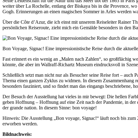
Seine Leidenschaft für die Natur und das Meer übt der 1863 in Paris g
weiter über La Rochelle, entlang der Biskaya bis in die Provence, 
Gogh. Erinnerungen an einen magischen Sommer in Arles werden w
Über die Côte d’Azur, die ich einst mit unserem Reiseleiter Rainer Th
persönlichen Reiseroute, zieht mich ein Gemälde besonders in den Ba
Bon Voyage, Signac! Eine impressionistische Reise durch die aktuel
Fast erinnert es ein wenig an „Malen nach Zahlen“, so großflächig we
könnte, die aber im Wallraff-Richartz Museum eindrucksvoll in Szene 
Schließlich setzt man nicht nur als Besucher seine Reise fort – auch P
Thema einen ganzen Zyklus zu widmen. In diesem Zusammenhang reist
besonders fasziniert, und so findet man das eingangs beschriebene, h
Der Besuch der Ausstellung hat vieles in mir bewegt: Die hellen Farb
geben Hoffnung – Hoffnung auf eine Zeit nach der Pandemie, in der d
der grande nation. In diesem Sinne: bon voyage!
Hinweis: Die Ausstellung „Bon voyage, Signac!“ läuft noch bis zum 2
erworben werden.
Bildnachweis: