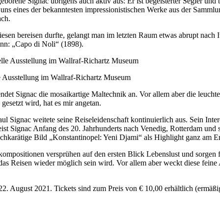
eborene Signac übrigens auch aktiv aus: Er ist begeisterter Segler und 
wo uns eines der bekanntesten impressionistischen Werke aus der Samm
ach.
iesen bereisen durfte, gelangt man im letzten Raum etwas abrupt nach I
nn: „Capo di Noli“ (1898).
le Ausstellung im Wallraf-Richartz Museum
ndet Signac die mosaikartige Maltechnik an. Vor allem aber die leuchte
gesetzt wird, hat es mir angetan.
aul Signac weitete seine Reiseleidenschaft kontinuierlich aus. Sein Inte
 Signac Anfang des 20. Jahrhunderts nach Venedig, Rotterdam und sch
ochkarätige Bild „Konstantinopel: Yeni Djami“ als Highlight ganz am E
kompositionen versprühen auf den ersten Blick Lebenslust und sorgen fü
as Reisen wieder möglich sein wird. Vor allem aber weckt diese feine
2. August 2021. Tickets sind zum Preis von € 10,00 erhältlich (ermäßi