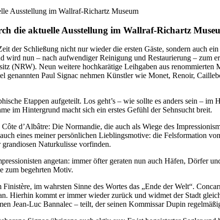
rch die aktuelle Ausstellung im Wallraf-Richartz Mus
it der Schließung nicht nur wieder die ersten Gäste, sondern auch ein
nd wird nun – nach aufwendiger Reinigung und Restaurierung – zum erst
sitz (NRW). Neun weitere hochkarätige Leihgaben aus renommierten M
l genannten Paul Signac nehmen Künstler wie Monet, Renoir, Cailleb
ische Etappen aufgeteilt. Los geht’s – wie sollte es anders sein – im 
Dame im Hintergrund macht sich ein erstes Gefühl der Sehnsucht breit.
e Côte d’Albâtre: Die Normandie, die auch als Wiege des Impressionism
 auch eines meiner persönlichen Lieblingsmotive: die Felsformation v
r grandiosen Naturkulisse vorfinden.
pressionisten angetan: immer öfter geraten nun auch Häfen, Dörfer und
le zum begehrten Motiv.
m Finistère, im wahrsten Sinne des Wortes das „Ende der Welt“. Concar
an. Hierhin kommt er immer wieder zurück und widmet der Stadt gleich
 Jean-Luc Bannalec – teilt, der seinen Kommissar Dupin regelmäßig vo