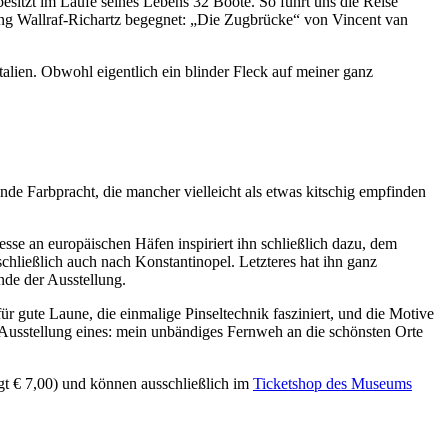
besitzt im Laufe seines Lebens 32 Boote. So führt uns die Reise
lung Wallraf-Richartz begegnet: „Die Zugbrücke“ von Vincent van
talien. Obwohl eigentlich ein blinder Fleck auf meiner ganz
nde Farbpracht, die mancher vielleicht als etwas kitschig empfinden
resse an europäischen Häfen inspiriert ihn schließlich dazu, dem
ließlich auch nach Konstantinopel. Letzteres hat ihn ganz
nde der Ausstellung.
r gute Laune, die einmalige Pinseltechnik fasziniert, und die Motive
 Ausstellung eines: mein unbändiges Fernweh an die schönsten Orte
gt € 7,00) und können ausschließlich im
Ticketshop des Museums