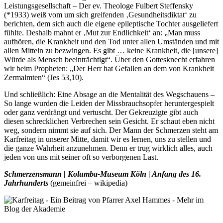
Leistungsgesellschaft – Der ev. Theologe Fulbert Steffensky
(*1933) weiß vom um sich greifenden ‚Gesundheitsdiktat‘ zu
berichten, dem sich auch die eigene epileptische Tochter ausgeliefert
fühlte. Deshalb mahnt er ‚Mut zur Endlichkeit‘ an: „Man muss
aufhören, die Krankheit und den Tod unter allen Umständen und mit
allen Mitteln zu bezwingen. Es gibt … keine Krankheit, die [unsere]
Würde als Mensch beeinträchtigt“. Über den Gottesknecht erfahren
wir beim Propheten: „Der Herr hat Gefallen an dem von Krankheit
Zermalmten“ (Jes 53,10).
Und schließlich: Eine Absage an die Mentalität des Wegschauens –
So lange wurden die Leiden der Missbrauchsopfer heruntergespielt
oder ganz verdrängt und vertuscht. Der Gekreuzigte gibt auch
diesen schrecklichen Verbrechen sein Gesicht. Er schaut eben nicht
weg, sondern nimmt sie auf sich. Der Mann der Schmerzen steht am
Karfreitag in unserer Mitte, damit wir es lernen, uns zu stellen und
die ganze Wahrheit anzunehmen. Denn er trug wirklich alles, auch
jeden von uns mit seiner oft so verborgenen Last.
Schmerzensmann
| Kolumba-Museum Köln | Anfang des 16.
Jahrhunderts
(gemeinfrei – wikipedia)