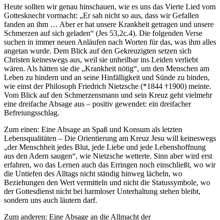
Heute sollten wir genau hinschauen, wie es uns das Vierte Lied vom
Gottesknecht vormacht: „Er sah nicht so aus, dass wir Gefallen
fanden an ihm … Aber er hat unsere Krankheit getragen und unsere
Schmerzen auf sich geladen“ (Jes 53,2c.4). Die folgenden Verse
suchen in immer neuen Anläufen nach Worten für das, was ihm alles
angetan wurde. Dem Blick auf den Gekreuzigten setzen sich
Christen keineswegs aus, weil sie unheilbar ins Leiden verliebt
wären. Als hätten sie die „Krankheit nötig“, um den Menschen am
Leben zu hindern und an seine Hinfälligkeit und Sünde zu binden,
wie einst der Philosoph Friedrich Nietzsche (*1844 †1900) meinte.
Vom Blick auf den Schmerzensmann und sein Kreuz geht vielmehr
eine dreifache Absage aus – positiv gewendet: ein dreifacher
Befreiungsschlag.
Zum einen: Eine Absage an Spaß und Konsum als letzten
Lebensqualitäten – Die Orientierung am Kreuz Jesu will keineswegs
„der Menschheit jedes Blut, jede Liebe und jede Lebenshoffnung
aus den Adern saugen“, wie Nietzsche wetterte. Sinn aber wird erst
erfahren, wo das Lernen auch das Erringen noch einschließt, wo wir
die Untiefen des Alltags nicht ständig hinweg lächeln, wo
Beziehungen den Wert vermitteln und nicht die Statussymbole, wo
der Gottesdienst nicht bei harmloser Unterhaltung stehen bleibt,
sondern uns auch läutern darf.
Zum anderen: Eine Absage an die Allmacht der