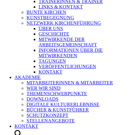
TRAINERINNEN & TRAINER
LINKS & KONTAKT
BUNTE KIRCHEN
KUNSTBEGEGNUNG
NETZWERK KIRCHENFÜHRUNG
ÜBER UNS
GESCHICHTE
MITWIRKENDE DER
ARBEITSGEMEINSCHAFT
INFORMATIONEN ÜBER DIE
MITWIRKENDEN
TAGUNGEN
VERÖFFENTLICHUNGEN
KONTAKT
AKADEMIE
MITARBEITERINNEN & MITARBEITER
WER WIR SIND
THEMENSCHWERPUNKTE
DOWNLOADS
DIGITALE KULTURERLEBNISSE
BÜCHER & KUNSTFÜHRER
SCHUTZKONZEPT
STELLENANGEBOTE
KONTAKT