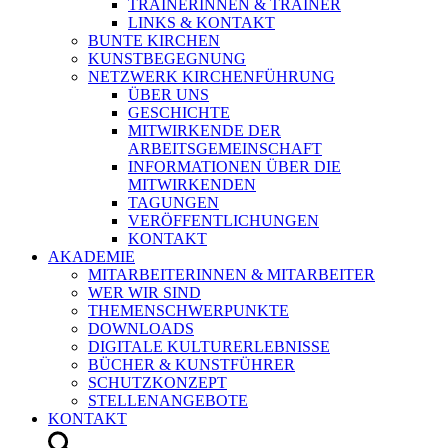
TRAINERINNEN & TRAINER
LINKS & KONTAKT
BUNTE KIRCHEN
KUNSTBEGEGNUNG
NETZWERK KIRCHENFÜHRUNG
ÜBER UNS
GESCHICHTE
MITWIRKENDE DER
ARBEITSGEMEINSCHAFT
INFORMATIONEN ÜBER DIE
MITWIRKENDEN
TAGUNGEN
VERÖFFENTLICHUNGEN
KONTAKT
AKADEMIE
MITARBEITERINNEN & MITARBEITER
WER WIR SIND
THEMENSCHWERPUNKTE
DOWNLOADS
DIGITALE KULTURERLEBNISSE
BÜCHER & KUNSTFÜHRER
SCHUTZKONZEPT
STELLENANGEBOTE
KONTAKT