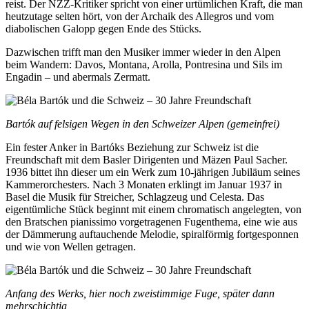
reist. Der NZZ-Kritiker spricht von einer urtümlichen Kraft, die man
heutzutage selten hört, von der Archaik des Allegros und vom
diabolischen Galopp gegen Ende des Stücks.
Dazwischen trifft man den Musiker immer wieder in den Alpen
beim Wandern: Davos, Montana, Arolla, Pontresina und Sils im
Engadin – und abermals Zermatt.
Bartók auf felsigen Wegen in den Schweizer Alpen (gemeinfrei)
Ein fester Anker in Bartóks Beziehung zur Schweiz ist die
Freundschaft mit dem Basler Dirigenten und Mäzen Paul Sacher.
1936 bittet ihn dieser um ein Werk zum 10-jährigen Jubiläum seines
Kammerorchesters. Nach 3 Monaten erklingt im Januar 1937 in
Basel die Musik für Streicher, Schlagzeug und Celesta. Das
eigentümliche Stück beginnt mit einem chromatisch angelegten, von
den Bratschen pianissimo vorgetragenen Fugenthema, eine wie aus
der Dämmerung auftauchende Melodie, spiralförmig fortgesponnen
und wie von Wellen getragen.
Anfang des Werks, hier noch zweistimmige Fuge, später dann
mehrschichtig