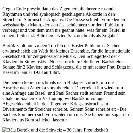
Gegen Ende prescht dann das Zigeunerhafte hervor: rasende
Rhythmen und viel synkopisch geschlagene Akkorde in den
Streichern. Stürmischer Applaus. Die Presse schreibt vom kleinen
weisshaarigen Mann, der sich fast schüchtern vor dem Publikum
verbeugt und von dem man nie geahnt hätte, was für ein Teufel in
seinem Leib sitzt. Bitte den letzten Satz nochmals als Zugabe!
Bartók zählt nun zu den TopTen des Basler Publikums. Sacher
erwünscht sich ein Werk für kleines Ensemble, für die Internationale
Gesellschaft für zeitgenössische Musik. Den Schlageffekt der 4
Klaviere in Strawinskis «Noces» noch im Ohr liefert Bartók eine
Sonate für 2 Klaviere und Schlagzeug, die er mit seiner Frau Ditta in
Basel im Januar 1938 aufführt.
Die beiden kehren nochmals nach Budapest zurück, um die
Ausreise nach Amerika vorzubereiten. Da erreicht ihn wiederum
eine Anfrage aus Basel, und Paul Sacher stellt seinem Freund sein
Chalet in Saanen zur Verfügung, wo Bartók in völliger
Abgeschiedenheit in den Tagen vor Kriegsausbruch sein
Divertimento für Streicher schreibt. Seinem Sohn schreibt er: «Die
Sachers kümmern sich von weitem um uns. Sie haben mir sogar ein
Klavier aus Bern schicken lassen.»