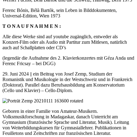
Ferenc Bónis, Bélà Bartók, sein Leben in Bilddokumenten,
Universal-Edition, Wien 1973
T O N A U F N A H M E N :
Alle diese Werke sind auf youtube zugänglich, entweder als
Konzert-Film oder als Audio mit Partitur zum Mitlesen, natürlich
auch auf Schallplatten oder CD’s
(legendär die Aufnahme des 2. Klavierkonzertes mit Géza Anda und
Ferenc Fricsay – bei DGG)
29. Juni 2024 || ein Beitrag von Josef Zemp, Studium der
Romanistik und Musikologie in der Westschweiz und in Frankreich
(Doktorat). Parallel dazu Berufsausbildung am Konservatorium
(Cello und Klavier) – Cello-Diplom.
Geboren in einer Familie von Amateur-Musikern.
Volksmusikforschung in Madagaskar, danach Unterricht am
Gymnasium (französische Sprache und Literatur, Musik). Leitung
von Weiterbildungskursen für Gymnasiallehrer. Publikationen in
Feuilletons und Zeitschriften zur französischen Literatur.