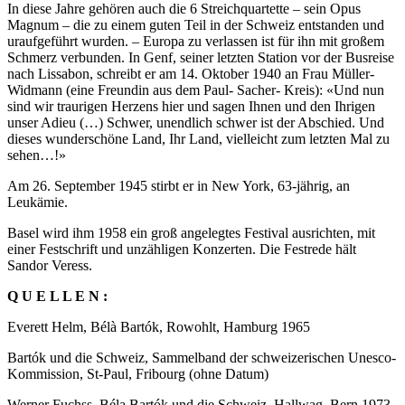
In diese Jahre gehören auch die 6 Streichquartette – sein Opus
Magnum – die zu einem guten Teil in der Schweiz entstanden und
uraufgeführt wurden. – Europa zu verlassen ist für ihn mit großem
Schmerz verbunden. In Genf, seiner letzten Station vor der Busreise
nach Lissabon, schreibt er am 14. Oktober 1940 an Frau Müller-
Widmann (eine Freundin aus dem Paul- Sacher- Kreis): «Und nun
sind wir traurigen Herzens hier und sagen Ihnen und den Ihrigen
unser Adieu (…) Schwer, unendlich schwer ist der Abschied. Und
dieses wunderschöne Land, Ihr Land, vielleicht zum letzten Mal zu
sehen…!»
Am 26. September 1945 stirbt er in New York, 63-jährig, an
Leukämie.
Basel wird ihm 1958 ein groß angelegtes Festival ausrichten, mit
einer Festschrift und unzähligen Konzerten. Die Festrede hält
Sandor Veress.
Q U E L L E N :
Everett Helm, Bélà Bartók, Rowohlt, Hamburg 1965
Bartók und die Schweiz, Sammelband der schweizerischen Unesco-
Kommission, St-Paul, Fribourg (ohne Datum)
Werner Fuchss, Béla Bartók und die Schweiz, Hallwag, Bern 1973