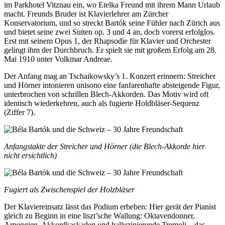
im Parkhotel Vitznau ein, wo Etelka Freund mit ihrem Mann Urlaub
macht. Freunds Bruder ist Klavierlehrer am Zürcher
Konservatorium, und so streckt Bartók seine Fühler nach Zürich aus
und bietet seine zwei Suiten op. 3 und 4 an, doch vorerst erfolglos.
Erst mit seinem Opus 1, der Rhapsodie für Klavier und Orchester
gelingt ihm der Durchbruch. Er spielt sie mit großem Erfolg am 28.
Mai 1910 unter Volkmar Andreae.
Der Anfang mag an Tschaikowsky’s 1. Konzert erinnern: Streicher
und Hörner intonieren unisono eine fanfarenhafte absteigende Figur,
unterbrochen von schrillen Blech-Akkorden. Das Motiv wird oft
identisch wiederkehren, auch als fugierte Holdbläser-Sequenz
(Ziffer 7).
Anfangstakte der Streicher und Hörner (die Blech-Akkorde hier
nicht ersichtlich)
Fugiert als Zwischenspiel der Holzbläser
Der Klaviereinsatz lässt das Podium erbeben: Hier gerät der Pianist
gleich zu Beginn in eine liszt’sche Wallung: Oktavendonner,
Arpeggien, Akkordkaskaden und halluzinierende Tremoli – das