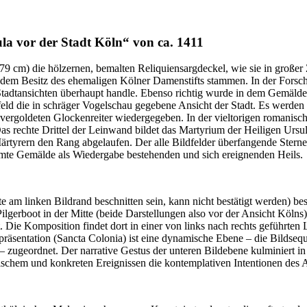
la vor der Stadt Köln
“
von ca. 1411
m) die hölzernen, bemalten Reliquiensargdeckel, wie sie in großer Za
 dem Besitz des ehemaligen Kölner Damenstifts stammen. In der Forschu
Stadtansichten überhaupt handle. Ebenso richtig wurde in dem Gemälde 
ldfeld die in schräger Vogelschau gegebene Ansicht der Stadt. Es werd
rgoldeten Glockenreiter wiedergegeben. In der vieltorigen romanisc
s rechte Drittel der Leinwand bildet das Martyrium der Heiligen Ursul
ärtyrern den Rang abgelaufen. Der alle Bildfelder überfangende Stern
amte Gemälde als Wiedergabe bestehenden und sich ereignenden Heils.
am linken Bildrand beschnitten sein, kann nicht bestätigt werden) bes
Pilgerboot in der Mitte (beide Darstellungen also vor der Ansicht Köln
Die Komposition findet dort in einer von links nach rechts geführten 
epräsentation (Sancta Colonia) ist eine dynamische Ebene – die Bilds
zugeordnet. Der narrative Gestus der unteren Bildebene kulminiert in 
schem und konkreten Ereignissen die kontemplativen Intentionen des 