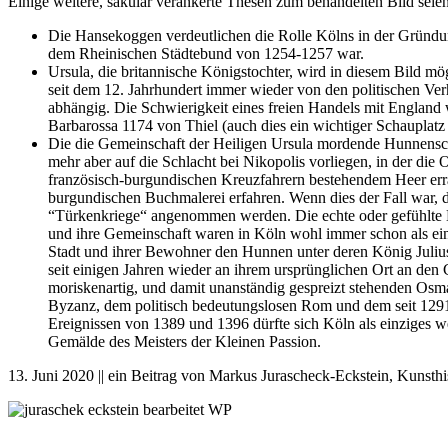
Einige weitere, säkular verankerte Thesen zum behandelten Bild seie
Die Hansekoggen verdeutlichen die Rolle Kölns in der Gründung
dem Rheinischen Städtebund von 1254-1257 war.
Ursula, die britannische Königstochter, wird in diesem Bild mö
seit dem 12. Jahrhundert immer wieder von den politischen Ve
abhängig. Die Schwierigkeit eines freien Handels mit England 
Barbarossa 1174 von Thiel (auch dies ein wichtiger Schauplatz
Die die Gemeinschaft der Heiligen Ursula mordende Hunnenscha
mehr aber auf die Schlacht bei Nikopolis vorliegen, in der di
französisch-burgundischen Kreuzfahrern bestehendem Heer erra
burgundischen Buchmalerei erfahren. Wenn dies der Fall war, 
“Türkenkriege“ angenommen werden. Die echte oder gefühlte Be
und ihre Gemeinschaft waren in Köln wohl immer schon als ein
Stadt und ihrer Bewohner den Hunnen unter deren König Julius 
seit einigen Jahren wieder an ihrem ursprünglichen Ort an den
moriskenartig, und damit unanständig gespreizt stehenden Os
Byzanz, dem politisch bedeutungslosen Rom und dem seit 1291 u
Ereignissen von 1389 und 1396 dürfte sich Köln als einziges we
Gemälde des Meisters der Kleinen Passion.
13. Juni 2020 || ein Beitrag von Markus Jurascheck-Eckstein, Kunsth