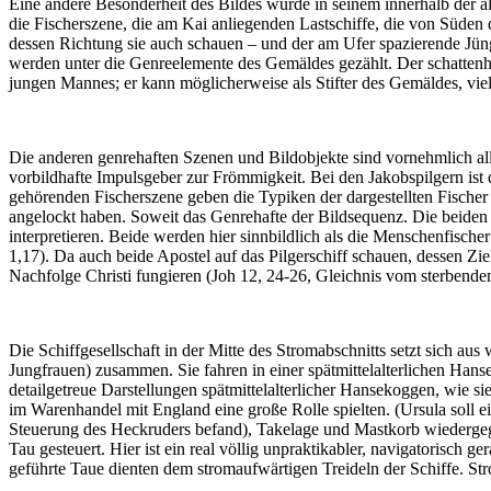
Eine andere Besonderheit des Bildes wurde in seinem innerhalb der 
die Fischerszene, die am Kai anliegenden Lastschiffe, die von Süde
dessen Richtung sie auch schauen – und der am Ufer spazierende Jüngl
werden unter die Genreelemente des Gemäldes gezählt. Der schatten
jungen Mannes; er kann möglicherweise als Stifter des Gemäldes, viel
Die anderen genrehaften Szenen und Bildobjekte sind vornehmlich all
vorbildhafte Impulsgeber zur Frömmigkeit. Bei den Jakobspilgern ist 
gehörenden Fischerszene geben die Typiken der dargestellten Fischer
angelockt haben. Soweit das Genrehafte der Bildsequenz. Die beiden F
interpretieren. Beide werden hier sinnbildlich als die Menschenfis
1,17). Da auch beide Apostel auf das Pilgerschiff schauen, dessen Zi
Nachfolge Christi fungieren (Joh 12, 24-26, Gleichnis vom sterbend
Die Schiffgesellschaft in der Mitte des Stromabschnitts setzt sich a
Jungfrauen) zusammen. Sie fahren in einer spätmittelalterlichen Ha
detailgetreue Darstellungen spätmittelalterlicher Hansekoggen, wie s
im Warenhandel mit England eine große Rolle spielten. (Ursula soll e
Steuerung des Heckruders befand), Takelage und Mastkorb wiedergeg
Tau gesteuert. Hier ist ein real völlig unpraktikabler, navigatorisc
geführte Taue dienten dem stromaufwärtigen Treideln der Schiffe. St