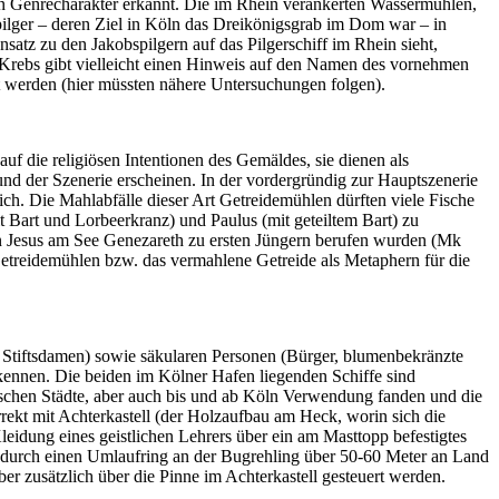
den Genrecharakter erkannt. Die im Rhein verankerten Wassermühlen,
ilger – deren Ziel in Köln das Dreikönigsgrab im Dom war – in
satz zu den Jakobspilgern auf das Pilgerschiff im Rhein sieht,
Krebs gibt vielleicht einen Hinweis auf den Namen des vornehmen
et werden (hier müssten nähere Untersuchungen folgen).
f die religiösen Intentionen des Gemäldes, sie dienen als
rund der Szenerie erscheinen. In der vordergründig zur Hauptszenerie
ch. Die Mahlabfälle dieser Art Getreidemühlen dürften viele Fische
t Bart und Lorbeerkranz) und Paulus (mit geteiltem Bart) zu
on Jesus am See Genezareth zu ersten Jüngern berufen wurden (Mk
 Getreidemühlen bzw. das vermahlene Getreide als Metaphern für die
e, Stiftsdamen) sowie säkularen Personen (Bürger, blumenbekränzte
kennen. Die beiden im Kölner Hafen liegenden Schiffe sind
eutschen Städte, aber auch bis und ab Köln Verwendung fanden und die
rrekt mit Achterkastell (der Holzaufbau am Heck, worin sich die
dung eines geistlichen Lehrers über ein am Masttopp befestigtes
ber durch einen Umlaufring an der Bugrehling über 50-60 Meter an Land
r zusätzlich über die Pinne im Achterkastell gesteuert werden.