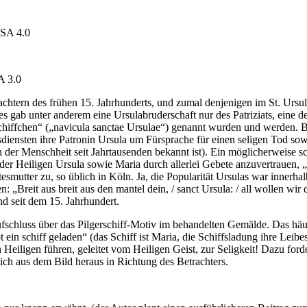
-SA 4.0
A 3.0
tern des frühen 15. Jahrhunderts, und zumal denjenigen im St. Ursula-
es gab unter anderem eine Ursulabruderschaft nur des Patriziats, eine d
chiffchen“ („navicula sanctae Ursulae“) genannt wurden und werden. B
tesdiensten ihre Patronin Ursula um Fürsprache für einen seligen Tod so
en der Menschheit seit Jahrtausenden bekannt ist). Ein möglicherweise 
er Heiligen Ursula sowie Maria durch allerlei Gebete anzuvertrauen, „bi
smutter zu, so üblich in Köln. Ja, die Popularität Ursulas war innerh
„Breit aus breit aus den mantel dein, / sanct Ursula: / all wollen wir d
d seit dem 15. Jahrhundert.
Aufschluss über das Pilgerschiff-Motiv im behandelten Gemälde. Das häu
 ein schiff geladen“ (das Schiff ist Maria, die Schiffsladung ihre Leibes
en Heiligen führen, geleitet vom Heiligen Geist, zur Seligkeit! Dazu for
lich aus dem Bild heraus in Richtung des Betrachters.