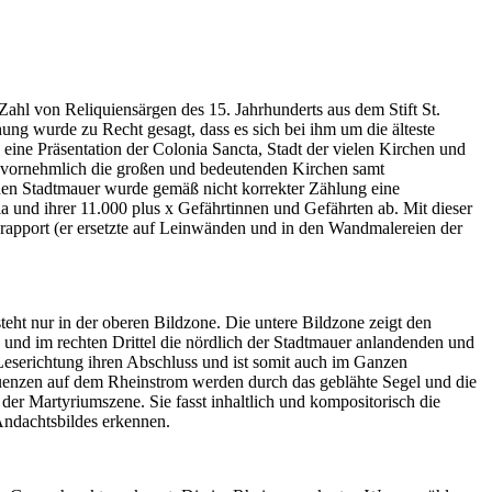
hl von Reliquiensärgen des 15. Jahrhunderts aus dem Stift St.
ng wurde zu Recht gesagt, dass es sich bei ihm um die älteste
eine Präsentation der Colonia Sancta, Stadt der vielen Kirchen und
en vornehmlich die großen und bedeutenden Kirchen samt
hen Stadtmauer wurde gemäß nicht korrekter Zählung eine
a und ihrer 11.000 plus x Gefährtinnen und Gefährten ab. Mit dieser
erapport (er ersetzte auf Leinwänden und in den Wandmalereien der
teht nur in der oberen Bildzone. Die untere Bildzone zeigt den
s) und im rechten Drittel die nördlich der Stadtmauer anlandenden und
Leserichtung ihren Abschluss und ist somit auch im Ganzen
equenzen auf dem Rheinstrom werden durch das geblähte Segel und die
der Martyriumszene. Sie fasst inhaltlich und kompositorisch die
Andachtsbildes erkennen.