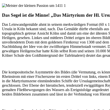
Das Segel ist die Minne!
„
Das Märtyrium der Hl. Ursu
Das Leinwandgemälde ahmt in seinem merkwürdigen Format (60 x 179 c
Ursula in Köln bekannt sind, nach. Das Gemälde dürfte ebenfalls aus
topographisch getreue Ansicht Kölns und damit um eine der ältesten 
Heiligen, gesehen. Linkes und mittleres Drittel zeigen im oberen Bi
unvollendetem Dom mit dem goldenen Firstkreuz von 1308 und dem ve
Nachbildung der Idee von der zwölftorigen Himmelsstadt vermutet. Da
gewaltigen Heiligenschar hatte Köln selbst Rom und seinen 10.000 M
Kölner Schule den Goldhintergrund der Tafelmalerei) deutet das ges
Die kompositorische Asymmetrie des Bildes (die Vermutung, es könnte 
Rheinstrom mit einer Fischerszene im ersten Drittel von links, einem 
in die Martyriumszene einmündenden Schiffe der Ursulagemeinschaft. 
geschlossen. Der Ebene der hieratischen, tendenziell ewiggültigen R
gemalten Fließbewegungen des Wassers als Ereignisfolge angedeutet – 
beiden Bildebenen zusammen und lässt in der Verbindung von Hierati