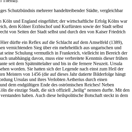
um Thema):
ges Schutzbündnis mehrerer handeltreibender Städte, vergleichbar
en Köln und England eingeführt; der wirtschaftliche Erfolg Kölns war
ch, dem Kölner Erzbischof und Kurfürsten sowie der Stadt selbst
cht von Seiten der Stadt selbst und durch den von Kaiser Friedrich
er dürfte ein Reflex auf die Schlacht auf dem Amselfeld (1389),
nen vernichtenden Sieg über ein mehrheitlich aus ungarischen und
seine Schulung vermutlich in Frankreich, vielleicht im Bereich der
uch unabhängig davon, muss eine verbreitete Kenntnis dieser frühen
 seit dem Spätmittelalter und bis in die fernere Neuzeit. Ursula
ehen worden. Sie hatten sich der Legende nach einst zum Heil der
 Meisters von 1456 (die auf dieses Jahr datierte Bilderfolge hängt
mordung Ursulas und ihres Verlobten Aetherius durch einen
‘ und dem endgültigen Ende des oströmischen Reiches! Neben
ie einzige Stadt, die sich offiziell „heilig“ nennen durfte. Mit den
verstanden haben. Auch diese heilspolitische Botschaft steckt in dem