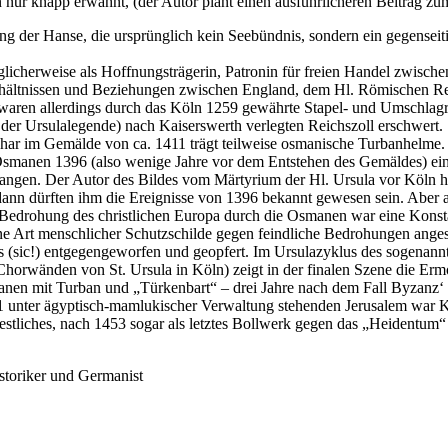
n nur knapp erwähnt, (der Autor plant einen ausführlicheren Beitrag z
 der Hanse, die ursprünglich kein Seebündnis, sondern ein gegenseiti
glicherweise als Hoffnungsträgerin, Patronin für freien Handel zwisch
rhältnissen und Beziehungen zwischen England, dem Hl. Römischen Rei
waren allerdings durch das Köln 1259 gewährte Stapel- und Umschlagre
 der Ursulalegende) nach Kaiserswerth verlegten Reichszoll erschwert.
r im Gemälde von ca. 1411 trägt teilweise osmanische Turbanhelme. Hi
e Osmanen 1396 (also wenige Jahre vor dem Entstehen des Gemäldes) ei
ngen. Der Autor des Bildes vom Märtyrium der Hl. Ursula vor Köln hat 
dann dürften ihm die Ereignisse von 1396 bekannt gewesen sein. Aber a
drohung des christlichen Europa durch die Osmanen war eine Konstante
e Art menschlicher Schutzschilde gegen feindliche Bedrohungen anges
(sic!) entgegengeworfen und geopfert. Im Ursulazyklus des sogenannten
 Chorwänden von St. Ursula in Köln) zeigt in der finalen Szene die Er
manen mit Turban und „Türkenbart“ – drei Jahre nach dem Fall Byzanz
nter ägyptisch-mamlukischer Verwaltung stehenden Jerusalem war Köln d
stliches, nach 1453 sogar als letztes Bollwerk gegen das „Heidentum“ 
istoriker und Germanist