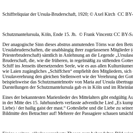
Schiffreliquiar der Ursula-Bruderschaft, 1920; © Axel Kirch CC BY
Schutzmantelursula, Köln, Ende 15. Jh. © Frank Vincentz CC BY-S
Der anagogische Sinn dieses abstrus anmutenden Törns war den Betrach
Ursulabruderschaften, die unabhängig ihrer zugelassenen Mitglieder (
Priesterbruderschaft) sämtlich in Anlehnung an die Legende „Ursulas
Bruderschaft, die, wie die früheren, in regelmäßig zu stiftenden Got
Schiff ins Jenseits übersetzenden Seele, wie es aus allen Kulturräum
wie Laien zugängliches „Schiffchen“ empfiehlt den Mitgliedern, sich d
Ursulaverehrung den gleichen Stellenwert wie der Verehrung der Gotte
beispielsweise das Schutzmantelmotiv von Maria auf Ursula übertragen: 
Darstellungen der Schutzmantelursula gab es in Köln und im Rheinlan
Eines der bekanntesten Marienlieder des Mittelalters gibt endgültig 
in der Mitte des 15. Jahrhunderts verfasste adventliche Lied „Es kumpt
Liebe) / der hailig gaist der mast.“ Gottesliebe und die Liebe zu sein
Bildmitte den Betrachter auf! Mehrere der Passagiere schauen tatsäch