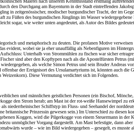
altkölnischen Malerei nach unserem Kenntnisstand erstmalig auftreten
n durch den Durchgang am Bayenturm in der Stadt eintreffenden Jakobsp
ing in zeitgenössischer, modischer burgundischer Tracht, der im Gegen
haft zu Füßen des burgundischen Jünglings im Wasser wiedergegebene 
leicht sogar, wie weiter unten angedeutet, als Autor des Bildes gedeut
egorisch und metaphorisch zu deuten. Die profanen Motive verweisen au
das evident, wobei sie ja eher unauffällig als Nebenfiguren im Hinterg
 Aufschluss: Unterhalb von Strommühlen zu fischen war sicher ertragrei
ischer sind aber den Kopftypen nach als die Apostelfürsten Petrus (mi
cher wiedergegeben, als welche Simon Petrus und sein Bruder Andreas v
el offenbar der Ereignisort des Ursulamartyriums ist, könnten auch die
en Weizenkorn). Diese Vermutung verdichtet sich im Folgenden.
us weiblichen und männlichen geistlichen Personen (ein Bischof, Mönch
nsekogge den Strom herab; am Mast ist der rot-weiße Hansewimpel zu er
ie als niederrheinischer Schiffstyp im Fluss- und Seehandel der nordd
ine britannische Prinzessin gewesen sein.) Im Unterschied zu diesen ko
ebenen Koggen, wird die Pilgerkogge von einem Steuermann in der Klei
h geradezu unmöglicher Vorgang dargestellt. Am Mast befestigte, dann a
romabwärts wurde – wie im Bild wiedergegeben – gesegelt, es musste abe