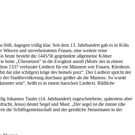
Stift, dagegen völlig klar. Seit dem 13. Jahrhundert gab es in Köln
er Witwen und unverheirateten Frauen, eine weitere reine
is heute besteht die 1445/56 gegründete allgemeine Kölner
wie beim „Übersetzen” in die Ewigkeit anruft (Motiv der in einem
schon 1337 verfasster Liedtext für ein Männern wie Frauen, Klerikern
t dat (dat schifgen) krige des hemels porz“. Der Liedtext spricht der
alb der Stadtbevölkerung durchaus größer als die Mariens. So wurde
arunter sein“, heißt es in einem barocken Liedtext. Bildliche
fig Johannes Tauler (14. Jahrhundert) zugeschriebene, spätestens aber
frucht, Jesus) deutet Segel und Mast: „Der segel ist die minne (die
dern die Schiffsgemeinschaft und der geistliche Steuermann in der