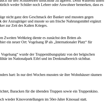
n auch für den Schulbetrieb unsichtbar zu agieren. Denn während unten
atürlich weder Schüler noch Lehrer oder Anwohner bemerken, dass es
anzüge nicht ganz den Geschmack der Banker und mussten gegen
er Anzugträger und musste so um frische Nahrungsmittel ergänzt
er zur Zeit des Kalten Krieges.
m Zweiten Weltkrieg diente es zunächst den Briten als
r ein neuer Ort: Vogelsang IP als „Internationaler Platz“ für
p Vogelsang“ wurde der Truppenübungsplatz von der belgischen
litär im Nationalpark Eifel und im Denkmalbereich sichtbar.
nders hart: In nur drei Wochen mussten sie ihre Wohnhäuser räumen
ichtet, Baracken für die übenden Truppen sowie ein Truppenkino.
 wieder Kinovorstellungen im 50er-Jahre Kinosaal statt.