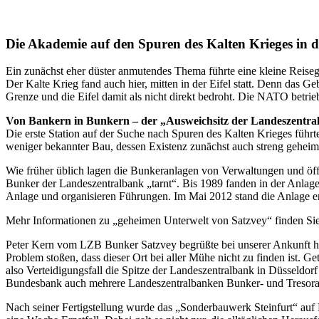
Die Akademie auf den Spuren des Kalten Krieges in d
Ein zunächst eher düster anmutendes Thema führte eine kleine Reis
Der Kalte Krieg fand auch hier, mitten in der Eifel statt. Denn das G
Grenze und die Eifel damit als nicht direkt bedroht. Die NATO betri
Von Bankern in Bunkern – der „Ausweichsitz der Landeszent
Die erste Station auf der Suche nach Spuren des Kalten Krieges führ
weniger bekannter Bau, dessen Existenz zunächst auch streng gehei
Wie früher üblich lagen die Bunkeranlagen von Verwaltungen und öffen
Bunker der Landeszentralbank „tarnt“. Bis 1989 fanden in der Anlag
Anlage und organisieren Führungen. Im Mai 2012 stand die Anlage ers
Mehr Informationen zu „geheimen Unterwelt von Satzvey“ finden Sie
Peter Kern vom LZB Bunker Satzvey begrüßte bei unserer Ankunft herzl
Problem stoßen, dass dieser Ort bei aller Mühe nicht zu finden ist.
also Verteidigungsfall die Spitze der Landeszentralbank in Düsseld
Bundesbank auch mehrere Landeszentralbanken Bunker- und Tresora
Nach seiner Fertigstellung wurde das „Sonderbauwerk Steinfurt“ auf 