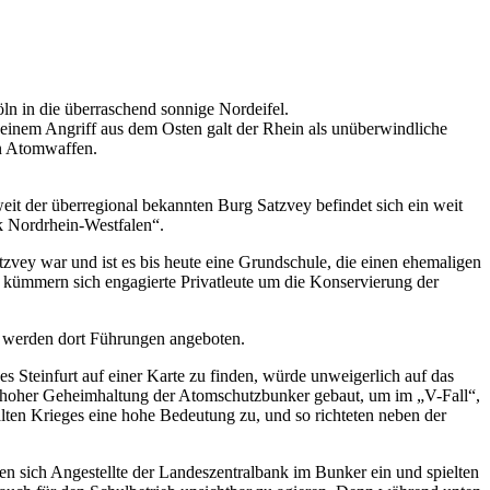
n in die überraschend sonnige Nordeifel.
ei einem Angriff aus dem Osten galt der Rhein als unüberwindliche
en Atomwaffen.
it der überregional bekannten Burg Satzvey befindet sich ein weit
k Nordrhein-Westfalen“.
tzvey war und ist es bis heute eine Grundschule, die einen ehemaligen
 kümmern sich engagierte Privatleute um die Konservierung der
 werden dort Führungen angeboten.
s Steinfurt auf einer Karte zu finden, würde unweigerlich auf das
ter hoher Geheimhaltung der Atomschutzbunker gebaut, um im „V-Fall“,
lten Krieges eine hohe Bedeutung zu, und so richteten neben der
n sich Angestellte der Landeszentralbank im Bunker ein und spielten