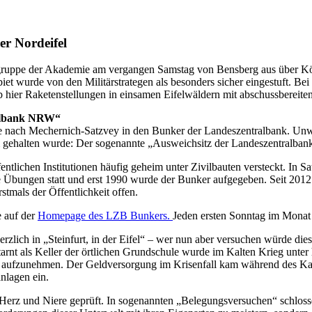
er Nordeifel
egruppe der Akademie am vergangen Samstag von Bensberg aus über Köl
ebiet wurde von den Militärstrategen als besonders sicher eingestuft. B
eb hier Raketenstellungen in einsamen Eifelwäldern mit abschussbereit
ralbank NRW“
te nach Mechernich-Satzvey in den Bunker der Landeszentralbank. Unwe
m gehalten wurde: Der sogenannte „Ausweichsitz der Landeszentralban
tlichen Institutionen häufig geheim unter Zivilbauten versteckt. In Sa
e Übungen statt und erst 1990 wurde der Bunker aufgegeben. Seit 2012
tmals der Öffentlichkeit offen.
 auf der
Homepage des LZB Bunkers.
Jeden ersten Sonntag im Monat
ich in „Steinfurt, in der Eifel“ – wer nun aber versuchen würde diese
 Getarnt als Keller der örtlichen Grundschule wurde im Kalten Krieg un
orf aufzunehmen. Der Geldversorgung im Krisenfall kam während des Ka
nlagen ein.
Herz und Niere geprüft. In sogenannten „Belegungsversuchen“ schlosse