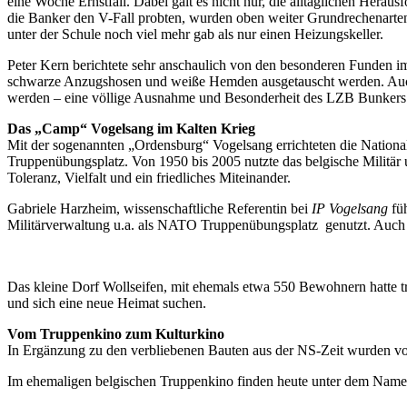
eine Woche Ernstfall. Dabei galt es nicht nur, die alltäglichen Hera
die Banker den V-Fall probten, wurden oben weiter Grundrechenarte
unter der Schule noch viel mehr gab als nur einen Heizungskeller.
Peter Kern berichtete sehr anschaulich von den besonderen Funden 
schwarze Anzugshosen und weiße Hemden ausgetauscht werden. Auch
werden – eine völlige Ausnahme und Besonderheit des LZB Bunkers i
Das „Camp“ Vogelsang im Kalten Krieg
Mit der sogenannten „Ordensburg“ Vogelsang errichteten die Nationa
Truppenübungsplatz. Von 1950 bis 2005 nutzte das belgische Militär 
Toleranz, Vielfalt und ein friedliches Miteinander.
Gabriele Harzheim, wissenschaftliche Referentin bei
IP Vogelsang
füh
Militärverwaltung u.a. als NATO Truppenübungsplatz genutzt. Auch h
Das kleine Dorf Wollseifen, mit ehemals etwa 550 Bewohnern hatte t
und sich eine neue Heimat suchen.
Vom Truppenkino zum Kulturkino
In Ergänzung zu den verbliebenen Bauten aus der NS-Zeit wurden vo
Im ehemaligen belgischen Truppenkino finden heute unter dem Namen