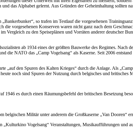
usforderungen dieser Unterwelt mit ihren Eigenarten zu meistern, sonder
n und das Alphabet gelernt. Aus Gründen der Geheimhaltung sollten n
im „Bankerbunker“, so trafen im Testlauf die vorgesehenen Trainings
 die vorgesehenen Konserven waren nicht ganz nach dem Geschmack d
m Vergleich zu den Speiseplänen und Vorräten anderer deutscher Bunk
lsozialisten ab 1934 eines der größten Bauwerke des Regimes. Nach de
und die NATO das „Camp Vogelsang“ als Kaserne. Seit 2006 entstand hie
rte „auf den Spuren des Kalten Krieges“ durch die Anlage. Als „Cam
eute noch sind Spuren der Nutzung durch belgisches und britisches Mi
raf 1946 es durch einen Räumungsbefehl der britischen Besetzung beso
m belgischen Militär unter anderem die Großkaserne „Van Dooren“ err
 „Kulturkino Vogelsang“ Veranstaltungen, Musikaufführungen und auch