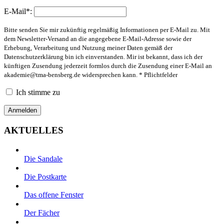
E-Mail*:
Bitte senden Sie mir zukünftig regelmäßig Informationen per E-Mail zu. Mit
dem Newsletter-Versand an die angegebene E-Mail-Adresse sowie der
Erhebung, Verarbeitung und Nutzung meiner Daten gemäß der
Datenschutzerklärung bin ich einverstanden. Mir ist bekannt, dass ich der
künftigen Zusendung jederzeit formlos durch die Zusendung einer E-Mail an
akademie@tma-bensberg.de
widersprechen kann. * Pflichtfelder
Ich stimme zu
AKTUELLES
Die Sandale
Die Postkarte
Das offene Fenster
Der Fächer