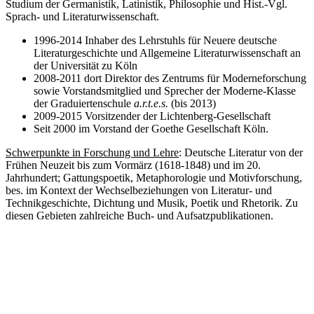
Studium der Germanistik, Latinistik, Philosophie und Hist.-Vgl.
Sprach- und Literaturwissenschaft.
1996-2014 Inhaber des Lehrstuhls für Neuere deutsche
Literaturgeschichte und Allgemeine Literaturwissenschaft an
der Universität zu Köln
2008-2011 dort Direktor des Zentrums für Moderneforschung
sowie Vorstandsmitglied und Sprecher der Moderne-Klasse
der Graduiertenschule
a.r.t.e.s.
(bis 2013)
2009-2015 Vorsitzender der Lichtenberg-Gesellschaft
Seit 2000 im Vorstand der Goethe Gesellschaft Köln.
Schwerpunkte in Forschung und Lehre
: Deutsche Literatur von der
Frühen Neuzeit bis zum Vormärz (1618-1848) und im 20.
Jahrhundert; Gattungspoetik, Metaphorologie und Motivforschung,
bes. im Kontext der Wechselbeziehungen von Literatur- und
Technikgeschichte, Dichtung und Musik, Poetik und Rhetorik. Zu
diesen Gebieten zahlreiche Buch- und Aufsatzpublikationen.