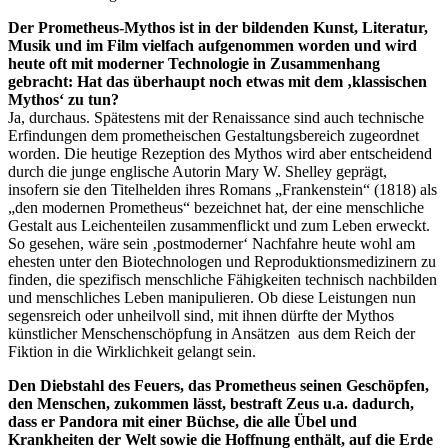
Der Prometheus-Mythos ist in der bildenden Kunst, Literatur,
Musik und im Film vielfach aufgenommen worden und wird
heute oft mit moderner Technologie in Zusammenhang
gebracht: Hat das überhaupt noch etwas mit dem ‚klassischen
Mythos‘ zu tun?
Ja, durchaus. Spätestens mit der Renaissance sind auch technische
Erfindungen dem prometheischen Gestaltungsbereich zugeordnet
worden. Die heutige Rezeption des Mythos wird aber entscheidend
durch die junge englische Autorin Mary W. Shelley geprägt,
insofern sie den Titelhelden ihres Romans „Frankenstein“ (1818) als
„den modernen Prometheus“ bezeichnet hat, der eine menschliche
Gestalt aus Leichenteilen zusammenflickt und zum Leben erweckt.
So gesehen, wäre sein ‚postmoderner‘ Nachfahre heute wohl am
ehesten unter den Biotechnologen und Reproduktionsmedizinern zu
finden, die spezifisch menschliche Fähigkeiten technisch nachbilden
und menschliches Leben manipulieren. Ob diese Leistungen nun
segensreich oder unheilvoll sind, mit ihnen dürfte der Mythos
künstlicher Menschenschöpfung in Ansätzen aus dem Reich der
Fiktion in die Wirklichkeit gelangt sein.
Den Diebstahl des Feuers, das Prometheus seinen Geschöpfen,
den Menschen, zukommen lässt, bestraft Zeus u.a. dadurch,
dass er Pandora mit einer Büchse, die alle Übel und
Krankheiten der Welt sowie die Hoffnung enthält, auf die Erde