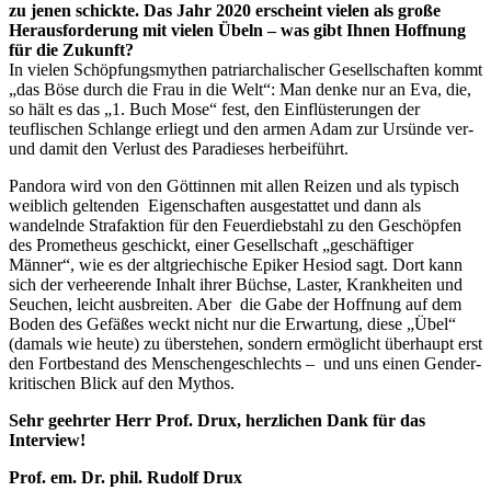
zu jenen schickte. Das Jahr 2020 erscheint vielen als große
Herausforderung mit vielen Übeln – was gibt Ihnen Hoffnung
für die Zukunft?
In vielen Schöpfungsmythen patriarchalischer Gesellschaften kommt
„das Böse durch die Frau in die Welt“: Man denke nur an Eva, die,
so hält es das „1. Buch Mose“ fest, den Einflüsterungen der
teuflischen Schlange erliegt und den armen Adam zur Ursünde ver-
und damit den Verlust des Paradieses herbeiführt.
Pandora wird von den Göttinnen mit allen Reizen und als typisch
weiblich geltenden Eigenschaften ausgestattet und dann als
wandelnde Strafaktion für den Feuerdiebstahl zu den Geschöpfen
des Prometheus geschickt, einer Gesellschaft „geschäftiger
Männer“, wie es der altgriechische Epiker Hesiod sagt. Dort kann
sich der verheerende Inhalt ihrer Büchse, Laster, Krankheiten und
Seuchen, leicht ausbreiten. Aber die Gabe der Hoffnung auf dem
Boden des Gefäßes weckt nicht nur die Erwartung, diese „Übel“
(damals wie heute) zu überstehen, sondern ermöglicht überhaupt erst
den Fortbestand des Menschengeschlechts – und uns einen Gender-
kritischen Blick auf den Mythos.
Sehr geehrter Herr Prof. Drux, herzlichen Dank für das
Interview!
Prof. em. Dr. phil. Rudolf Drux