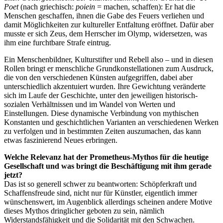
Poet
(nach griechisch:
poiein
= machen, schaffen): Er hat die
Menschen geschaffen, ihnen die Gabe des Feuers verliehen und
damit Möglichkeiten zur kultureller Entfaltung eröffnet. Dafür aber
musste er sich Zeus, dem Herrscher im Olymp, widersetzen, was
ihm eine furchtbare Strafe eintrug.
Ein Menschenbildner, Kulturstifter und Rebell also – und in diesen
Rollen bringt er menschliche Grundkonstellationen zum Ausdruck,
die von den verschiedenen Künsten aufgegriffen, dabei aber
unterschiedlich akzentuiert wurden. Ihre Gewichtung veränderte
sich im Laufe der Geschichte, unter den jeweiligen historisch-
sozialen Verhältnissen und im Wandel von Werten und
Einstellungen. Diese dynamische Verbindung von mythischen
Konstanten und geschichtlichen Varianten an verschiedenen Werken
zu verfolgen und in bestimmten Zeiten auszumachen, das kann
etwas faszinierend Neues erbringen.
Welche Relevanz hat der Prometheus-Mythos für die heutige
Gesellschaft und was bringt die Beschäftigung mit ihm gerade
jetzt?
Das ist so generell schwer zu beantworten: Schöpferkraft und
Schaffensfreude sind, nicht nur für Künstler, eigentlich immer
wünschenswert, im Augenblick allerdings scheinen andere Motive
dieses Mythos dringlicher geboten zu sein, nämlich
Widerstandsfähigkeit und die Solidarität mit den Schwachen.