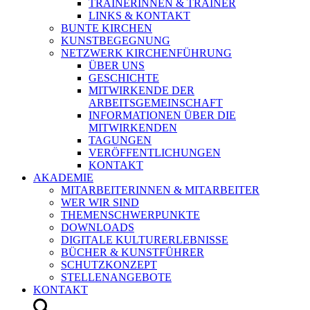
TRAINERINNEN & TRAINER
LINKS & KONTAKT
BUNTE KIRCHEN
KUNSTBEGEGNUNG
NETZWERK KIRCHENFÜHRUNG
ÜBER UNS
GESCHICHTE
MITWIRKENDE DER
ARBEITSGEMEINSCHAFT
INFORMATIONEN ÜBER DIE
MITWIRKENDEN
TAGUNGEN
VERÖFFENTLICHUNGEN
KONTAKT
AKADEMIE
MITARBEITERINNEN & MITARBEITER
WER WIR SIND
THEMENSCHWERPUNKTE
DOWNLOADS
DIGITALE KULTURERLEBNISSE
BÜCHER & KUNSTFÜHRER
SCHUTZKONZEPT
STELLENANGEBOTE
KONTAKT