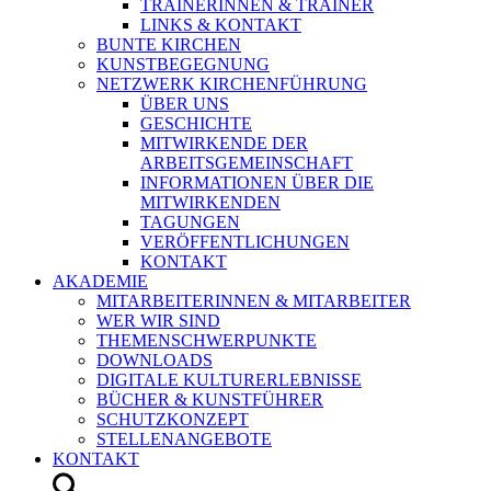
TRAINERINNEN & TRAINER
LINKS & KONTAKT
BUNTE KIRCHEN
KUNSTBEGEGNUNG
NETZWERK KIRCHENFÜHRUNG
ÜBER UNS
GESCHICHTE
MITWIRKENDE DER
ARBEITSGEMEINSCHAFT
INFORMATIONEN ÜBER DIE
MITWIRKENDEN
TAGUNGEN
VERÖFFENTLICHUNGEN
KONTAKT
AKADEMIE
MITARBEITERINNEN & MITARBEITER
WER WIR SIND
THEMENSCHWERPUNKTE
DOWNLOADS
DIGITALE KULTURERLEBNISSE
BÜCHER & KUNSTFÜHRER
SCHUTZKONZEPT
STELLENANGEBOTE
KONTAKT