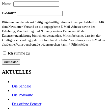
Name:
E-Mail*:
Bitte senden Sie mir zukünftig regelmäßig Informationen per E-Mail zu. Mit
dem Newsletter-Versand an die angegebene E-Mail-Adresse sowie der
Erhebung, Verarbeitung und Nutzung meiner Daten gemäß der
Datenschutzerklärung bin ich einverstanden. Mir ist bekannt, dass ich der
künftigen Zusendung jederzeit formlos durch die Zusendung einer E-Mail an
akademie@tma-bensberg.de
widersprechen kann. * Pflichtfelder
Ich stimme zu
AKTUELLES
Die Sandale
Die Postkarte
Das offene Fenster