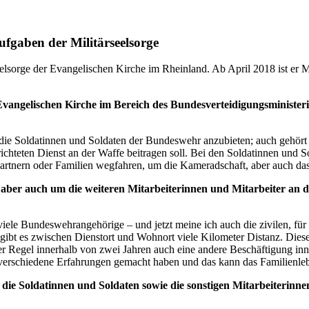
fgaben der Militärseelsorge
lsorge der Evangelischen Kirche im Rheinland. Ab April 2018 ist er M
r Evangelischen Kirche im Bereich des Bundesverteidigungsminister
ür die Soldatinnen und Soldaten der Bundeswehr anzubieten; auch gehör
hteten Dienst an der Waffe beitragen soll. Bei den Soldatinnen und Sol
artnern oder Familien wegfahren, um die Kameradschaft, aber auch das
 aber auch um die weiteren Mitarbeiterinnen und Mitarbeiter an d
 viele Bundeswehrangehörige – und jetzt meine ich auch die zivilen, fü
e gibt es zwischen Dienstort und Wohnort viele Kilometer Distanz. Dies
in der Regel innerhalb von zwei Jahren auch eine andere Beschäftigung
 verschiedene Erfahrungen gemacht haben und das kann das Familienlebe
lso die Soldatinnen und Soldaten sowie die sonstigen Mitarbeiterin