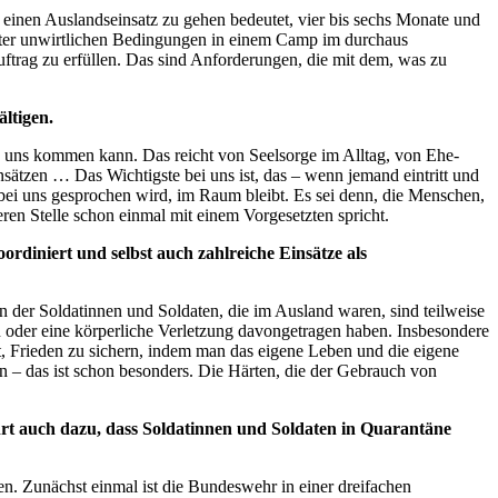
einen Auslandseinsatz zu gehen bedeutet, vier bis sechs Monate und
nter unwirtlichen Bedingungen in einem Camp im durchaus
ftrag zu erfüllen. Das sind Anforderungen, die mit dem, was zu
ältigen.
u uns kommen kann. Das reicht von Seelsorge im Alltag, von Ehe-
ätzen … Das Wichtigste bei uns ist, das – wenn jemand eintritt und
as bei uns gesprochen wird, im Raum bleibt. Es sei denn, die Menschen,
ren Stelle schon einmal mit einem Vorgesetzten spricht.
rdiniert und selbst auch zahlreiche Einsätze als
n der Soldatinnen und Soldaten, die im Ausland waren, sind teilweise
n oder eine körperliche Verletzung davongetragen haben. Insbesondere
lt, Frieden zu sichern, indem man das eigene Leben und die eigene
n – das ist schon besonders. Die Härten, die der Gebrauch von
hrt auch dazu, dass Soldatinnen und Soldaten in Quarantäne
n. Zunächst einmal ist die Bundeswehr in einer dreifachen