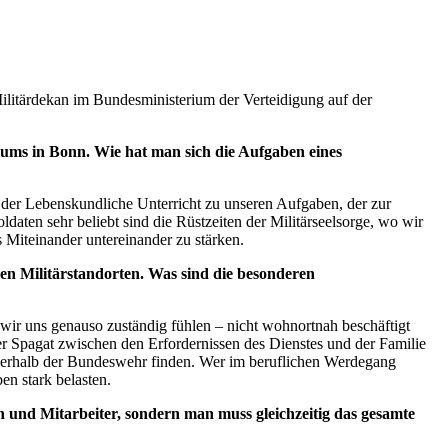
ilitärdekan im Bundesministerium der Verteidigung auf der
iums in Bonn. Wie hat man sich die Aufgaben eines
t der Lebenskundliche Unterricht zu unseren Aufgaben, der zur
daten sehr beliebt sind die Rüstzeiten der Militärseelsorge, wo wir
 Miteinander untereinander zu stärken.
en Militärstandorten. Was sind die besonderen
r wir uns genauso zuständig fühlen – nicht wohnortnah beschäftigt
er Spagat zwischen den Erfordernissen des Dienstes und der Familie
 innerhalb der Bundeswehr finden. Wer im beruflichen Werdegang
n stark belasten.
nen und Mitarbeiter, sondern man muss gleichzeitig das gesamte