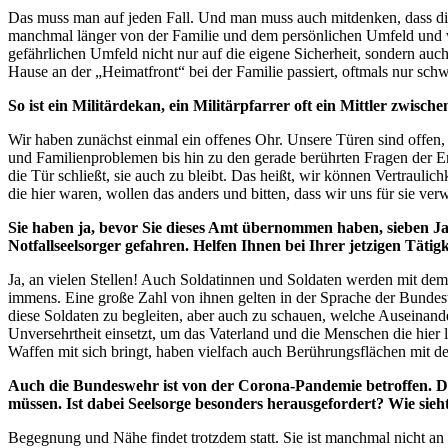
Das muss man auf jeden Fall. Und man muss auch mitdenken, dass die
manchmal länger von der Familie und dem persönlichen Umfeld und v
gefährlichen Umfeld nicht nur auf die eigene Sicherheit, sondern au
Hause an der „Heimatfront“ bei der Familie passiert, oftmals nur schw
So ist ein Militärdekan, ein Militärpfarrer oft ein Mittler zwisc
Wir haben zunächst einmal ein offenes Ohr. Unsere Türen sind offen
und Familienproblemen bis hin zu den gerade berührten Fragen der En
die Tür schließt, sie auch zu bleibt. Das heißt, wir können Vertraulic
die hier waren, wollen das anders und bitten, dass wir uns für sie v
Sie haben ja, bevor Sie dieses Amt übernommen haben, sieben Jah
Notfallseelsorger gefahren. Helfen Ihnen bei Ihrer jetzigen Tätig
Ja, an vielen Stellen! Auch Soldatinnen und Soldaten werden mit dem
immens. Eine große Zahl von ihnen gelten in der Sprache der Bundesw
diese Soldaten zu begleiten, aber auch zu schauen, welche Auseinande
Unversehrtheit einsetzt, um das Vaterland und die Menschen die hier
Waffen mit sich bringt, haben vielfach auch Berührungsflächen mit de
Auch die Bundeswehr ist von der Corona-Pandemie betroffen. Di
müssen. Ist dabei Seelsorge besonders herausgefordert? Wie si
Begegnung und Nähe findet trotzdem statt. Sie ist manchmal nicht an