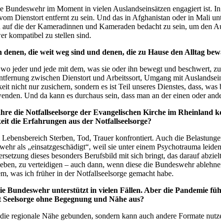
 Bundeswehr im Moment in vielen Auslandseinsätzen engagiert ist. In 
om Dienstort entfernt zu sein. Und das in Afghanistan oder in Mali u
ch auf die der Kameradinnen und Kameraden bedacht zu sein, um den Au
er kompatibel zu stellen sind.
hen denen, die weit weg sind und denen, die zu Hause den Alltag bew
, wo jeder und jede mit dem, was sie oder ihn bewegt und beschwert, z
tfernung zwischen Dienstort und Arbeitssort, Umgang mit Auslandseins
hkeit nicht nur zusichern, sondern es ist Teil unseres Dienstes, dass, w
erwenden. Und da kann es durchaus sein, dass man an der einen oder ande
re die Notfallseelsorge der Evangelischen Kirche im Rheinland koo
keit die Erfahrungen aus der Notfallseelsorge?
 Lebensbereich Sterben, Tod, Trauer konfrontiert. Auch die Belastunge
ehr als „einsatzgeschädigt“, weil sie unter einem Psychotrauma leide
rsetzung dieses besonders Berufsbild mit sich bringt, das darauf abzie
 leben, zu verteidigen – auch dann, wenn diese die Bundeswehr ablehne
m, was ich früher in der Notfallseelsorge gemacht habe.
e Bundeswehr unterstützt in vielen Fällen. Aber die Pandemie fü
eht Seelsorge ohne Begegnung und Nähe aus?
 die regionale Nähe gebunden, sondern kann auch andere Formate nutze