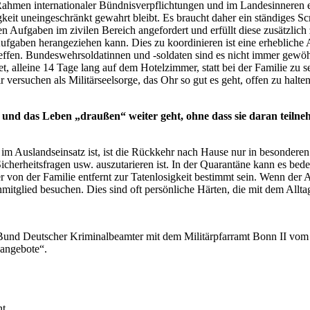
 Rahmen internationaler Bündnisverpflichtungen und im Landesinneren 
gkeit uneingeschränkt gewahrt bleibt. Es braucht daher ein ständiges S
 Aufgaben im zivilen Bereich angefordert und erfüllt diese zusätzlich 
 Aufgaben herangeziehen kann. Dies zu koordinieren ist eine erheblich
etreffen. Bundeswehrsoldatinnen und -soldaten sind es nicht immer ge
 alleine 14 Tage lang auf dem Hotelzimmer, statt bei der Familie zu s
ersuchen als Militärseelsorge, das Ohr so gut es geht, offen zu halten 
d und das Leben „draußen“ weiter geht, ohne dass sie daran teil
m Auslandseinsatz ist, ist die Rückkehr nach Hause nur in besonderen 
icherheitsfragen usw. auszutarieren ist. In der Quarantäne kann es bede
 von der Familie entfernt zur Tatenlosigkeit bestimmt sein. Wenn der 
mitglied besuchen. Dies sind oft persönliche Härten, die mit dem Allta
Bund Deutscher Kriminalbeamter mit dem Militärpfarramt Bonn II vom 1
angebote“.
nt