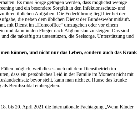
erhalten. Es muss Sorge getragen werden, dass möglichst wenige
creening und ein besondere Sorgfalt in den Infektionsschutz- und
zu ihren üblichen Aufgaben. Die Federführung liegt hier bei der
e Aufgabe, die neben dem üblichen Dienst der Bundeswehr mitläuft.
wöhnt, mit Dienst im „Homeoffice“ umzugehen oder vor einem
ein und dann in den Flieger nach Afghanistan zu steigen. Das sind
und die tatkräftig zu unterstützen, die Seelsorge, Unterstützung und
nehmen können, und nicht nur das Leben, sondern auch das Krank
Fällen möglich, weil dieses auch mit dem Dienstbetrieb im
uten, dass ein persönliches Leid in der Familie im Moment nicht mit
Auslandseinsatz bevor steht, kann man nicht zu Hause das kranke
g als Berufssoldat einhergehen.
8. bis 20. April 2021 die Internationale Fachtagung „Wenn Kinder