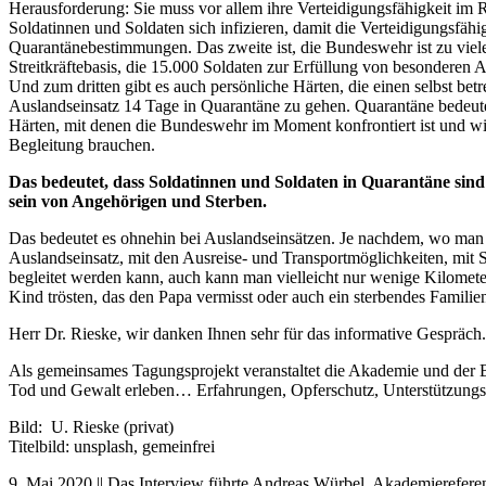
Herausforderung: Sie muss vor allem ihre Verteidigungsfähigkeit im
Soldatinnen und Soldaten sich infizieren, damit die Verteidigungsfähi
Quarantänebestimmungen. Das zweite ist, die Bundeswehr ist zu vielen
Streitkräftebasis, die 15.000 Soldaten zur Erfüllung von besonderen
Und zum dritten gibt es auch persönliche Härten, die einen selbst b
Auslandseinsatz 14 Tage in Quarantäne zu gehen. Quarantäne bedeutet,
Härten, mit denen die Bundeswehr im Moment konfrontiert ist und wir v
Begleitung brauchen.
Das bedeutet, dass Soldatinnen und Soldaten in Quarantäne sin
sein von Angehörigen und Sterben.
Das bedeutet es ohnehin bei Auslandseinsätzen. Je nachdem, wo man i
Auslandseinsatz, mit den Ausreise- und Transportmöglichkeiten, mit S
begleitet werden kann, auch kann man vielleicht nur wenige Kilometer
Kind trösten, das den Papa vermisst oder auch ein sterbendes Familien
Herr Dr. Rieske, wir danken Ihnen sehr für das informative Gespräch.
Als gemeinsames Tagungsprojekt veranstaltet die Akademie und der 
Tod und Gewalt erleben… Erfahrungen, Opferschutz, Unterstützungs
Bild: U. Rieske (privat)
Titelbild: unsplash, gemeinfrei
9. Mai 2020 || Das Interview führte Andreas Würbel, Akademierefere