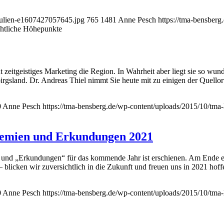
pulien-e1607427057645.jpg
765
1481
Anne Pesch
https://tma-bensber
chtliche Höhepunkte
eitgeistiges Marketing die Region. In Wahrheit aber liegt sie so wun
birgsland. Dr. Andreas Thiel nimmt Sie heute mit zu einigen der Quell
0
Anne Pesch
https://tma-bensberg.de/wp-content/uploads/2015/10/tma
demien und Erkundungen 2021
 und „Erkundungen“ für das kommende Jahr ist erschienen. Am Ende e
blicken wir zuversichtlich in die Zukunft und freuen uns in 2021 hoffe
0
Anne Pesch
https://tma-bensberg.de/wp-content/uploads/2015/10/tma