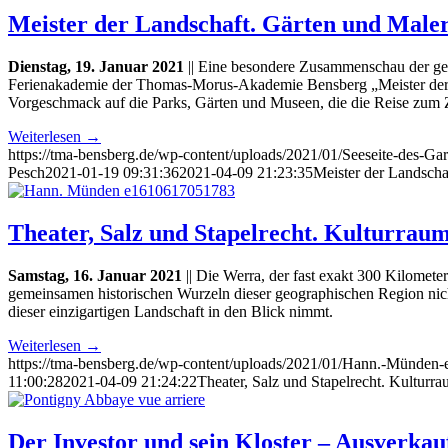
Meister der Landschaft. Gärten und Maler
Dienstag, 19. Januar 2021
|| Eine besondere Zusammenschau der gest
Ferienakademie der Thomas-Morus-Akademie Bensberg „Meister der La
Vorgeschmack auf die Parks, Gärten und Museen, die die Reise zum Z
Weiterlesen
→
https://tma-bensberg.de/wp-content/uploads/2021/01/Seeseite-des-
Pesch
2021-01-19 09:31:36
2021-04-09 21:23:35
Meister der Landscha
Theater, Salz und Stapelrecht. Kulturrau
Samstag, 16. Januar 2021
|| Die Werra, der fast exakt 300 Kilometer
gemeinsamen historischen Wurzeln dieser geographischen Region nich
dieser einzigartigen Landschaft in den Blick nimmt.
Weiterlesen
→
https://tma-bensberg.de/wp-content/uploads/2021/01/Hann.-Münden
11:00:28
2021-04-09 21:24:22
Theater, Salz und Stapelrecht. Kulturr
Der Investor und sein Kloster – Ausverkau