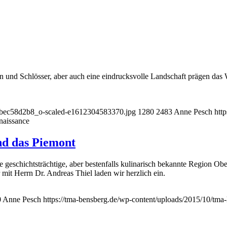
 und Schlösser, aber auch eine eindrucksvolle Landschaft prägen das 
_8bec58d2b8_o-scaled-e1612304583370.jpg
1280
2483
Anne Pesch
htt
naissance
nd das Piemont
ne geschichtsträchtige, aber bestenfalls kulinarisch bekannte Region Ob
 mit Herrn Dr. Andreas Thiel laden wir herzlich ein.
0
Anne Pesch
https://tma-bensberg.de/wp-content/uploads/2015/10/tma