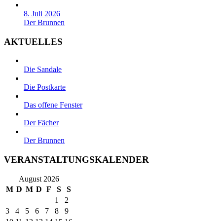
8. Juli 2026
Der Brunnen
AKTUELLES
Die Sandale
Die Postkarte
Das offene Fenster
Der Fächer
Der Brunnen
VERANSTALTUNGSKALENDER
August 2026
M
D
M
D
F
S
S
1
2
3
4
5
6
7
8
9