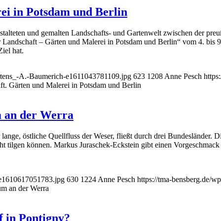
ei in Potsdam und Berlin
alteten und gemalten Landschafts- und Gartenwelt zwischen der preußi
ndschaft – Gärten und Malerei in Potsdam und Berlin“ vom 4. bis 9. 
iel hat.
Gartens_-A.-Baumerich-e1611043781109.jpg
623
1208
Anne Pesch
https
ft. Gärten und Malerei in Potsdam und Berlin
m an der Werra
 lange, östliche Quellfluss der Weser, fließt durch drei Bundesländer.
t tilgen können. Markus Juraschek-Eckstein gibt einen Vorgeschmack 
-e1610617051783.jpg
630
1224
Anne Pesch
https://tma-bensberg.de/w
aum an der Werra
f in Pontigny?