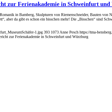
cht zur Ferienakademie in Schweinfurt un
n Romanik in Bamberg, Skulpturen von Riemenschneider, Bauten von N
ett“, aber da gibt es schon ein bisschen mehr! Die „Bisschen“ sind S
nfurt_MuseumSchäfer-1.jpg
393
1073
Anne Pesch
https://tma-bensber
ericht zur Ferienakademie in Schweinfurt und Würzburg