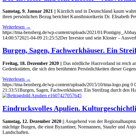
Samstag, 9. Januar 2021
|| Kürzlich und in Deutschland kaum wahrn
ihren persönlichen Bezug berichtet Kunsthistorikerin Dr. Elisabeth Pet
Weiterlesen
→
https://tma-bensberg.de/wp-content/uploads/2021/01/Pontigny_Abbay
14:00:57
2021-04-09 21:25:52
Der Investor und sein Kloster – Ausver
Burgen, Sagen, Fachwerkhäuser. Ein Strei
Freitag, 18. Dezember 2020
|| Das nördliche Harzvorland ist reich
Gedenkstätten, die sich den berühmten Persönlichkeiten dieser Gege
Weiterlesen
→
https://tma-bensberg.de/wp-content/uploads/2015/10/tma-logo.png
0
21:33:51
Burgen, Sagen, Fachwerkhäuser. Ein Streifzug durch den H
Eindrucksvolles Apulien. Kulturgeschicht
Samstag, 12. Dezember 2020
|| Ausgehend von der Regionalhauptsta
mächtige Burgen, die einst Byzantiner, Normannen, Staufer und Anjo
Landschaften.