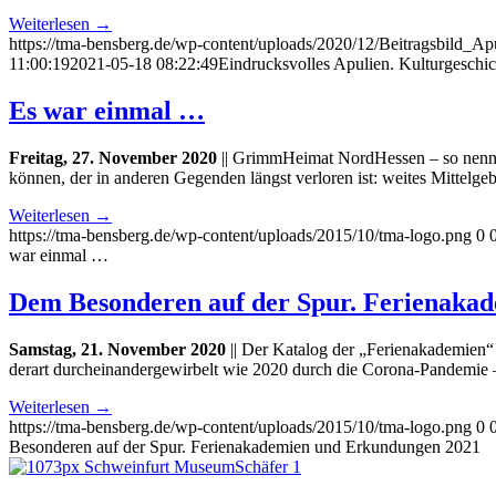
Weiterlesen
→
https://tma-bensberg.de/wp-content/uploads/2020/12/Beitragsbild_A
11:00:19
2021-05-18 08:22:49
Eindrucksvolles Apulien. Kulturgeschi
Es war einmal …
Freitag, 27. November 2020
|| GrimmHeimat NordHessen – so nennt z
können, der in anderen Gegenden längst verloren ist: weites Mittelge
Weiterlesen
→
https://tma-bensberg.de/wp-content/uploads/2015/10/tma-logo.png
0
war einmal …
Dem Besonderen auf der Spur. Ferienaka
Samstag, 21. November 2020
|| Der Katalog der „Ferienakademien“
derart durcheinandergewirbelt wie 2020 durch die Corona-Pandemie – 
Weiterlesen
→
https://tma-bensberg.de/wp-content/uploads/2015/10/tma-logo.png
0
Besonderen auf der Spur. Ferienakademien und Erkundungen 2021