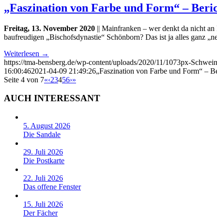
„Faszination von Farbe und Form“ – Beri
Freitag, 13. November 2020
|| Mainfranken – wer denkt da nicht a
baufreudigen „Bischofsdynastie“ Schönborn? Das ist ja alles ganz „n
Weiterlesen
→
https://tma-bensberg.de/wp-content/uploads/2020/11/1073px-Schwei
16:00:46
2021-04-09 21:49:26
„Faszination von Farbe und Form“ – B
Seite 4 von 7
«
‹
2
3
4
5
6
›
»
AUCH INTERESSANT
5. August 2026
Die Sandale
29. Juli 2026
Die Postkarte
22. Juli 2026
Das offene Fenster
15. Juli 2026
Der Fächer