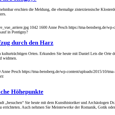
ehmbar erschien die Meldung, die ehemalige zisterziensische Klosterd
ers.
e_vue_arriere.jpg
1042
1600
Anne Pesch
https://tma-bensberg.de/wp-
kauf in Pontigny?
fzug durch den Harz
 an kulturträchtigen Orten. Erkunden Sie heute mit Daniel Leis die Or
nd widmen.
0
Anne Pesch
https://tma-bensberg.de/wp-content/uploads/2015/10/tma
arz
liche Höhepunkte
dt „besuchen“ Sie heute mit dem Kunsthistoriker und Archäologen Dr. 
u errichteten. Auch nehmen Sie Meisterwerke der Romanik, Gotik oder