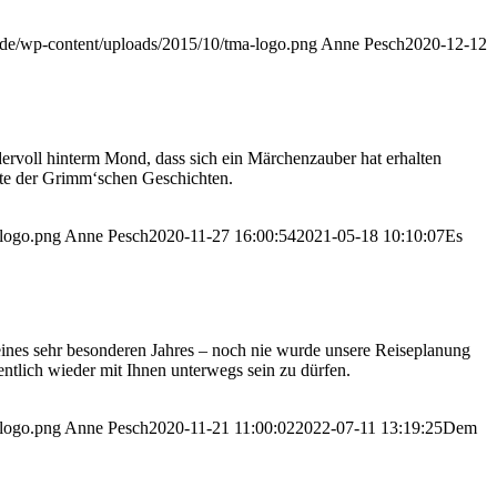
g.de/wp-content/uploads/2015/10/tma-logo.png
Anne Pesch
2020-12-12
dervoll hinterm Mond, dass sich ein Märchenzauber hat erhalten
orte der Grimm‘schen Geschichten.
-logo.png
Anne Pesch
2020-11-27 16:00:54
2021-05-18 10:10:07
Es
ines sehr besonderen Jahres – noch nie wurde unsere Reiseplanung
ntlich wieder mit Ihnen unterwegs sein zu dürfen.
-logo.png
Anne Pesch
2020-11-21 11:00:02
2022-07-11 13:19:25
Dem