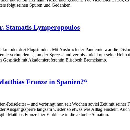
ters folgt seinen Spuren und Gedanken.
Dr. Stamatis Lymperopoulos
00 km oder drei Flugstunden. Mit Ausbruch der Pandemie war die Dista
ademie verbunden ist, an der Spree – und vermisst nicht nur seine Hei
r im Gespräch mit Akademiereferentin Elisabeth Bremekamp.
Matthias Franze in Spanien?“
udien-Reiseleiter – und verbringt nun seit Wochen soviel Zeit mit seiner
rikter Ausgangssperre langsam wieder so etwas wie Alltag einstellt. Au
t Matthias Franze hier Einblicke in die aktuelle Situation.