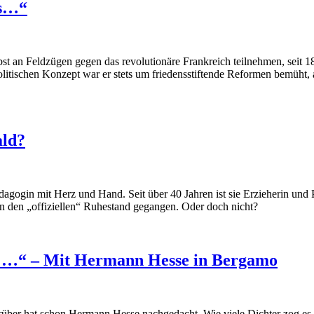
gs…“
bst an Feldzügen gegen das revolutionäre Frankreich teilnehmen, seit
politischen Konzept war er stets um friedensstiftende Reformen bemüht,
ald?
agogin mit Herz und Hand. Seit über 40 Jahren ist sie Erzieherin und 
in den „offiziellen“ Ruhestand gegangen. Oder doch nicht?
ei …“ – Mit Hermann Hesse in Bergamo
rüber hat schon Hermann Hesse nachgedacht. Wie viele Dichter zog es 