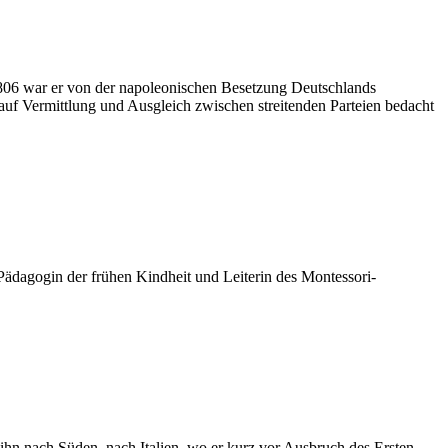
 1806 war er von der napoleonischen Besetzung Deutschlands
 auf Vermittlung und Ausgleich zwischen streitenden Parteien bedacht
Pädagogin der frühen Kindheit und Leiterin des Montessori-
ihn nach Süden, nach Italien, wo er kurz vor Ausbruch des Ersten