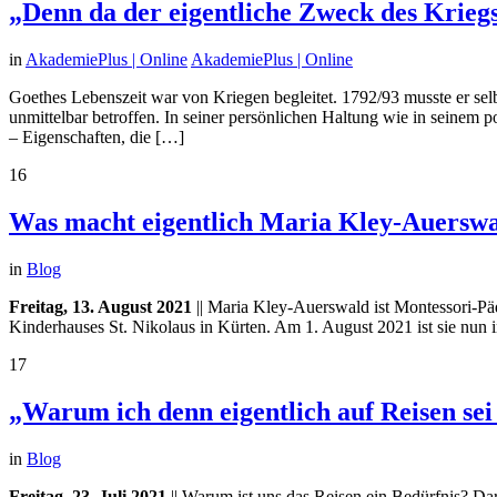
„Denn da der eigentliche Zweck des Krie
in
AkademiePlus | Online
AkademiePlus | Online
Goethes Lebenszeit war von Kriegen begleitet. 1792/93 musste er sel
unmittelbar betroffen. In seiner persönlichen Haltung wie in seinem 
– Eigenschaften, die […]
16
Was macht eigentlich Maria Kley-Auersw
in
Blog
Freitag, 13. August 2021
|| Maria Kley-Auerswald ist Montessori-Päd
Kinderhauses St. Nikolaus in Kürten. Am 1. August 2021 ist sie nun 
17
„Warum ich denn eigentlich auf Reisen s
in
Blog
Freitag, 23. Juli 2021
|| Warum ist uns das Reisen ein Bedürfnis? Da