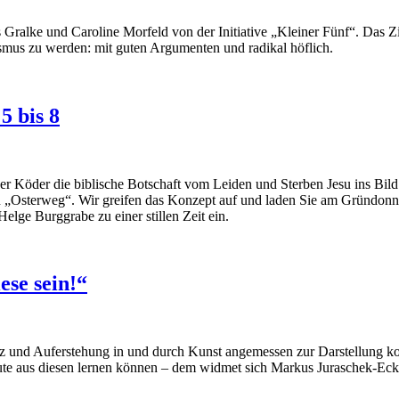
ralke und Caroline Morfeld von der Initiative „Kleiner Fünf“. Das Zie
smus zu werden: mit guten Argumenten und radikal höflich.
5 bis 8
eger Köder die biblische Botschaft vom Leiden und Sterben Jesu ins Bil
ion „Osterweg“. Wir greifen das Konzept auf und laden Sie am Gründon
lge Burggrabe zu einer stillen Zeit ein.
ese sein!“
 Kreuz und Auferstehung in und durch Kunst angemessen zur Darstellung
te aus diesen lernen können – dem widmet sich Markus Juraschek-Ecks