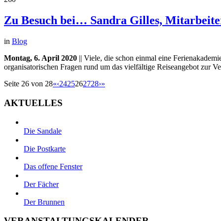
Zu Besuch bei… Sandra Gilles, Mitarbeit
in
Blog
Montag, 6. April 2020
|| Viele, die schon einmal eine Ferienakademi
organisatorischen Fragen rund um das vielfältige Reiseangebot zur 
Seite 26 von 28
«
‹
24
25
26
27
28
›
»
AKTUELLES
Die Sandale
Die Postkarte
Das offene Fenster
Der Fächer
Der Brunnen
VERANSTALTUNGSKALENDER