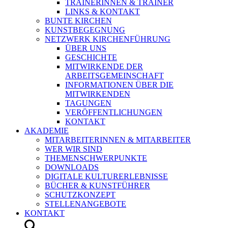
TRAINERINNEN & TRAINER
LINKS & KONTAKT
BUNTE KIRCHEN
KUNSTBEGEGNUNG
NETZWERK KIRCHENFÜHRUNG
ÜBER UNS
GESCHICHTE
MITWIRKENDE DER
ARBEITSGEMEINSCHAFT
INFORMATIONEN ÜBER DIE
MITWIRKENDEN
TAGUNGEN
VERÖFFENTLICHUNGEN
KONTAKT
AKADEMIE
MITARBEITERINNEN & MITARBEITER
WER WIR SIND
THEMENSCHWERPUNKTE
DOWNLOADS
DIGITALE KULTURERLEBNISSE
BÜCHER & KUNSTFÜHRER
SCHUTZKONZEPT
STELLENANGEBOTE
KONTAKT