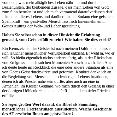
von dem, was mein alltägliches Leben nährt: in und durch
Beziehungen, der bleibenden Zusage, dass mein Leben von Gott
zum Sinn berufen ist und ich mich vertrauend darauf verlassen darf
– inmitten dieses Lebens und darüber hinaus! Sodann eine geistliche
Spannkraft – ein geistvoller Mensch lässt sich hineinnehmen in
Gottes Auftrag der Welt- und Lebensgestaltung.
Haben Sie selbst schon in dieser Hinsicht die Erfahrung
gemacht, vom Geist erfüllt zu sein? Wie haben Sie dies erlebt?
Ein Kennzeichen des Geistes ist nach meinem Dafürhalten, dass er
sich jeglicher menschlicher Verfügbarkeit entzieht. Er weht ja, wo er
will. So bleibt eigentlich nichts anderes übrig, als in der Rückschau
von Ereignissen nach solchen Momenten Ausschau zu halten. Auch
ich deute heute im Rückblick die eine oder andere Situation als eine
von Gottes Geist durchwirkte und geformte. Konkret denke ich an
die Begleitung von Menschen in schwierigen Lebenssituationen,
denen ich als Priester nahe sein durfte, aber auch an eine in
Armenien, im Kloster Geghard, wo mich durch den Gesang in einer
der dortigen Höhlenkirchen eine tiefe Ruhe und ein tiefer Frieden
erfüllte.
Sie legen großen Wert darauf, die Bibel als Sammlung
menschlicher Urerfahrungen auszudeuten. Welche Geschichte
des AT erscheint Ihnen am geistvollsten?