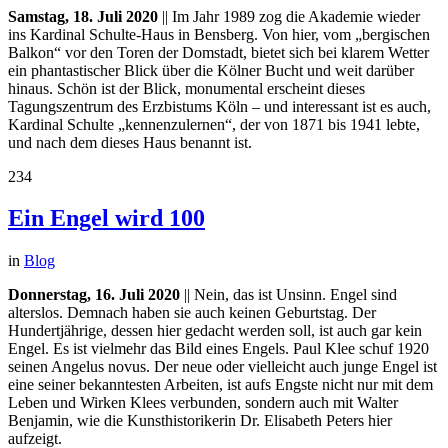
Samstag, 18. Juli 2020
|| Im Jahr 1989 zog die Akademie wieder
ins Kardinal Schulte-Haus in Bensberg. Von hier, vom „bergischen
Balkon“ vor den Toren der Domstadt, bietet sich bei klarem Wetter
ein phantastischer Blick über die Kölner Bucht und weit darüber
hinaus. Schön ist der Blick, monumental erscheint dieses
Tagungszentrum des Erzbistums Köln – und interessant ist es auch,
Kardinal Schulte „kennenzulernen“, der von 1871 bis 1941 lebte,
und nach dem dieses Haus benannt ist.
234
Ein Engel wird 100
in
Blog
Donnerstag, 16. Juli 2020
|| Nein, das ist Unsinn. Engel sind
alterslos. Demnach haben sie auch keinen Geburtstag. Der
Hundertjährige, dessen hier gedacht werden soll, ist auch gar kein
Engel. Es ist vielmehr das Bild eines Engels. Paul Klee schuf 1920
seinen Angelus novus. Der neue oder vielleicht auch junge Engel ist
eine seiner bekanntesten Arbeiten, ist aufs Engste nicht nur mit dem
Leben und Wirken Klees verbunden, sondern auch mit Walter
Benjamin, wie die Kunsthistorikerin Dr. Elisabeth Peters hier
aufzeigt.