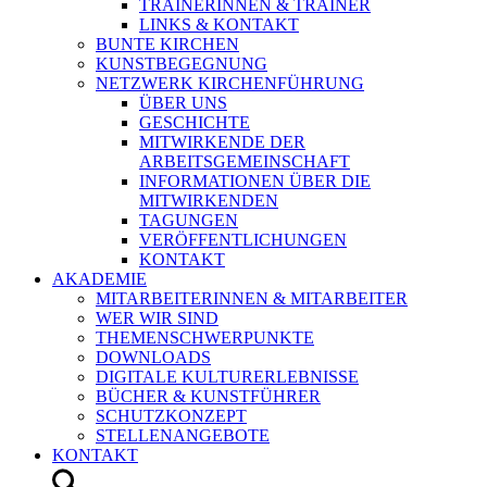
TRAINERINNEN & TRAINER
LINKS & KONTAKT
BUNTE KIRCHEN
KUNSTBEGEGNUNG
NETZWERK KIRCHENFÜHRUNG
ÜBER UNS
GESCHICHTE
MITWIRKENDE DER
ARBEITSGEMEINSCHAFT
INFORMATIONEN ÜBER DIE
MITWIRKENDEN
TAGUNGEN
VERÖFFENTLICHUNGEN
KONTAKT
AKADEMIE
MITARBEITERINNEN & MITARBEITER
WER WIR SIND
THEMENSCHWERPUNKTE
DOWNLOADS
DIGITALE KULTURERLEBNISSE
BÜCHER & KUNSTFÜHRER
SCHUTZKONZEPT
STELLENANGEBOTE
KONTAKT