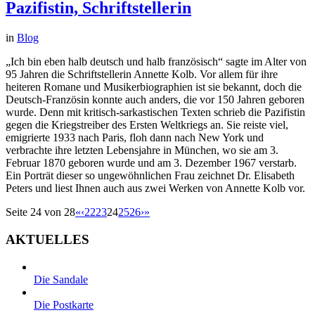
Pazifistin, Schriftstellerin
in
Blog
„Ich bin eben halb deutsch und halb französisch“ sagte im Alter von
95 Jahren die Schriftstellerin Annette Kolb. Vor allem für ihre
heiteren Romane und Musikerbiographien ist sie bekannt, doch die
Deutsch-Französin konnte auch anders, die vor 150 Jahren geboren
wurde. Denn mit kritisch-sarkastischen Texten schrieb die Pazifistin
gegen die Kriegstreiber des Ersten Weltkriegs an. Sie reiste viel,
emigrierte 1933 nach Paris, floh dann nach New York und
verbrachte ihre letzten Lebensjahre in München, wo sie am 3.
Februar 1870 geboren wurde und am 3. Dezember 1967 verstarb.
Ein Porträt dieser so ungewöhnlichen Frau zeichnet Dr. Elisabeth
Peters und liest Ihnen auch aus zwei Werken von Annette Kolb vor.
Seite 24 von 28
«
‹
22
23
24
25
26
›
»
AKTUELLES
Die Sandale
Die Postkarte