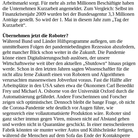
Arbeitsmarkt sorgt. Für mehr als zehn Millionen Beschäftigte haben
die Unternehmen Kurzarbeit angemeldet. Zum Vergleich: Selbst im
Finanzkrisenjahr 2009 wurden bei der Bundesagentur 3,3 Millionen
Anträge gestellt. So wird der 1. Mai in diesem Jahr zum „Tag der
Kurzarbeit“.
Übernehmen jetzt die Roboter?
Während Bund und Länder Hilfsprogramme auflegen, um die
unmittelbaren Folgen der pandemiebedingten Rezession abzufedern,
geht mancher Blick schon weiter in die Zukunft. Die Pandemie
könne einen Digitalisierungsschub auslösen, der unsere
Wirtschaftsweise weit über den aktuellen „Shutdown“ hinaus prägen
werde. Schon in den letzten Jahren sagten Wissenschaftler für die
nicht allzu ferne Zukunft einen von Robotern und Algorithmen
verursachten massenweisen Jobverlust voraus. Fast die Hälfte aller
Arbeitsplätze in den USA sahen etwa die Ökonomen Carl Benedikt
Frey und Michael A. Osborne von der Universität Oxford durch die
Automatisierung gefährdet. Andere Forscherinnen und Forscher
zeigen sich optimistischer. Dennoch bleibt die bange Frage, ob nicht
die Corona-Pandemie sehr deutlich vor Augen führe, wie
segensreich eine vollautomatisierte Produktion wäre. Roboter sind
ganz sicher immun gegen Viren, müssen nicht auf Abstand gehen
und werden nicht in Quarantäne geschickt. In einer menschenleeren
Fabrik könnten sie munter weiter Autos und Kühlschränke fertigen,
während die Menschen auf dem Sofa das Ende der Kontaktsperre