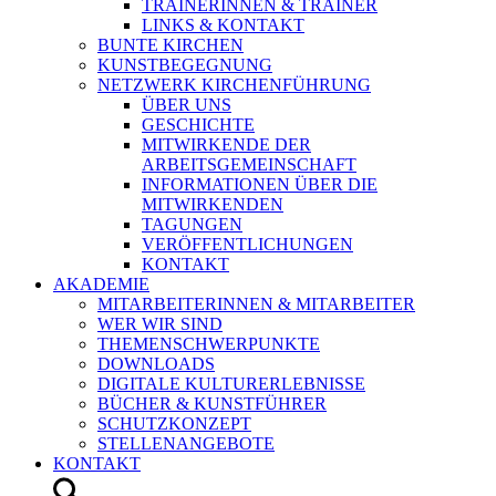
TRAINERINNEN & TRAINER
LINKS & KONTAKT
BUNTE KIRCHEN
KUNSTBEGEGNUNG
NETZWERK KIRCHENFÜHRUNG
ÜBER UNS
GESCHICHTE
MITWIRKENDE DER
ARBEITSGEMEINSCHAFT
INFORMATIONEN ÜBER DIE
MITWIRKENDEN
TAGUNGEN
VERÖFFENTLICHUNGEN
KONTAKT
AKADEMIE
MITARBEITERINNEN & MITARBEITER
WER WIR SIND
THEMENSCHWERPUNKTE
DOWNLOADS
DIGITALE KULTURERLEBNISSE
BÜCHER & KUNSTFÜHRER
SCHUTZKONZEPT
STELLENANGEBOTE
KONTAKT