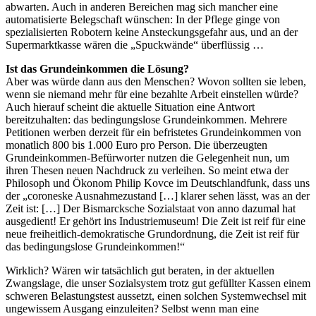
abwarten. Auch in anderen Bereichen mag sich mancher eine
automatisierte Belegschaft wünschen: In der Pflege ginge von
spezialisierten Robotern keine Ansteckungsgefahr aus, und an der
Supermarktkasse wären die „Spuckwände“ überflüssig …
Ist das Grundeinkommen die Lösung?
Aber was würde dann aus den Menschen? Wovon sollten sie leben,
wenn sie niemand mehr für eine bezahlte Arbeit einstellen würde?
Auch hierauf scheint die aktuelle Situation eine Antwort
bereitzuhalten: das bedingungslose Grundeinkommen. Mehrere
Petitionen werben derzeit für ein befristetes Grundeinkommen von
monatlich 800 bis 1.000 Euro pro Person. Die überzeugten
Grundeinkommen-Befürworter nutzen die Gelegenheit nun, um
ihren Thesen neuen Nachdruck zu verleihen. So meint etwa der
Philosoph und Ökonom Philip Kovce im Deutschlandfunk, dass uns
der „coroneske Ausnahmezustand […] klarer sehen lässt, was an der
Zeit ist: […] Der Bismarcksche Sozialstaat von anno dazumal hat
ausgedient! Er gehört ins Industriemuseum! Die Zeit ist reif für eine
neue freiheitlich-demokratische Grundordnung, die Zeit ist reif für
das bedingungslose Grundeinkommen!“
Wirklich? Wären wir tatsächlich gut beraten, in der aktuellen
Zwangslage, die unser Sozialsystem trotz gut gefüllter Kassen einem
schweren Belastungstest aussetzt, einen solchen Systemwechsel mit
ungewissem Ausgang einzuleiten? Selbst wenn man eine