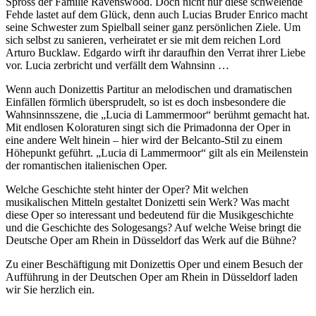
Spross der Familie Ravenswood. Doch nicht nur diese schwelende
Fehde lastet auf dem Glück, denn auch Lucias Bruder Enrico macht
seine Schwester zum Spielball seiner ganz persönlichen Ziele. Um
sich selbst zu sanieren, verheiratet er sie mit dem reichen Lord
Arturo Bucklaw. Edgardo wirft ihr daraufhin den Verrat ihrer Liebe
vor. Lucia zerbricht und verfällt dem Wahnsinn …
Wenn auch Donizettis Partitur an melodischen und dramatischen
Einfällen förmlich übersprudelt, so ist es doch insbesondere die
Wahnsinnsszene, die „Lucia di Lammermoor“ berühmt gemacht hat.
Mit endlosen Koloraturen singt sich die Primadonna der Oper in
eine andere Welt hinein – hier wird der Belcanto-Stil zu einem
Höhepunkt geführt. „Lucia di Lammermoor“ gilt als ein Meilenstein
der romantischen italienischen Oper.
Welche Geschichte steht hinter der Oper? Mit welchen
musikalischen Mitteln gestaltet Donizetti sein Werk? Was macht
diese Oper so interessant und bedeutend für die Musikgeschichte
und die Geschichte des Sologesangs? Auf welche Weise bringt die
Deutsche Oper am Rhein in Düsseldorf das Werk auf die Bühne?
Zu einer Beschäftigung mit Donizettis Oper und einem Besuch der
Aufführung in der Deutschen Oper am Rhein in Düsseldorf laden
wir Sie herzlich ein.