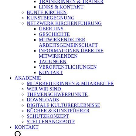
TRAINERINNEN & TRAINER
LINKS & KONTAKT
BUNTE KIRCHEN
KUNSTBEGEGNUNG
NETZWERK KIRCHENFÜHRUNG
ÜBER UNS
GESCHICHTE
MITWIRKENDE DER
ARBEITSGEMEINSCHAFT
INFORMATIONEN ÜBER DIE
MITWIRKENDEN
TAGUNGEN
VERÖFFENTLICHUNGEN
KONTAKT
AKADEMIE
MITARBEITERINNEN & MITARBEITER
WER WIR SIND
THEMENSCHWERPUNKTE
DOWNLOADS
DIGITALE KULTURERLEBNISSE
BÜCHER & KUNSTFÜHRER
SCHUTZKONZEPT
STELLENANGEBOTE
KONTAKT