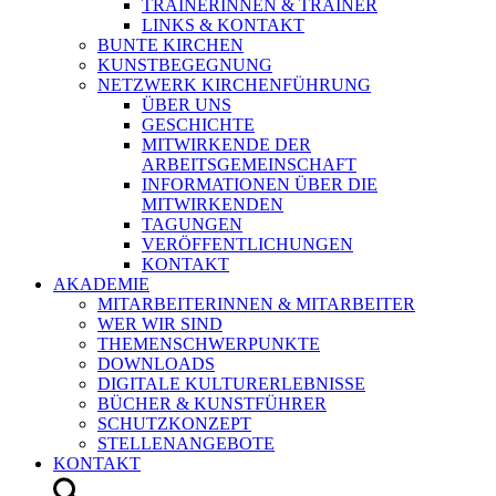
TRAINERINNEN & TRAINER
LINKS & KONTAKT
BUNTE KIRCHEN
KUNSTBEGEGNUNG
NETZWERK KIRCHENFÜHRUNG
ÜBER UNS
GESCHICHTE
MITWIRKENDE DER
ARBEITSGEMEINSCHAFT
INFORMATIONEN ÜBER DIE
MITWIRKENDEN
TAGUNGEN
VERÖFFENTLICHUNGEN
KONTAKT
AKADEMIE
MITARBEITERINNEN & MITARBEITER
WER WIR SIND
THEMENSCHWERPUNKTE
DOWNLOADS
DIGITALE KULTURERLEBNISSE
BÜCHER & KUNSTFÜHRER
SCHUTZKONZEPT
STELLENANGEBOTE
KONTAKT