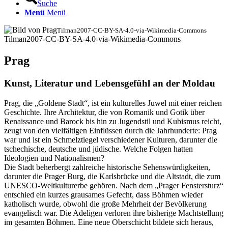
Suche
Menü
Menü
Tilman2007-CC-BY-SA-4.0-via-Wikimedia-Commons
Tilman2007-CC-BY-SA-4.0-via-Wikimedia-Commons
Prag
Kunst, Literatur und Lebensgefühl an der Moldau
Prag, die „Goldene Stadt“, ist ein kulturelles Juwel mit einer reichen
Geschichte. Ihre Architektur, die von Romanik und Gotik über
Renaissance und Barock bis hin zu Jugendstil und Kubismus reicht,
zeugt von den vielfältigen Einflüssen durch die Jahrhunderte: Prag
war und ist ein Schmelztiegel verschiedener Kulturen, darunter die
tschechische, deutsche und jüdische. Welche Folgen hatten
Ideologien und Nationalismen?
Die Stadt beherbergt zahlreiche historische Sehenswürdigkeiten,
darunter die Prager Burg, die Karlsbrücke und die Altstadt, die zum
UNESCO-Weltkulturerbe gehören. Nach dem „Prager Fenstersturz“
entschied ein kurzes grausames Gefecht, dass Böhmen wieder
katholisch wurde, obwohl die große Mehrheit der Bevölkerung
evangelisch war. Die Adeligen verloren ihre bisherige Machtstellung
im gesamten Böhmen. Eine neue Oberschicht bildete sich heraus,