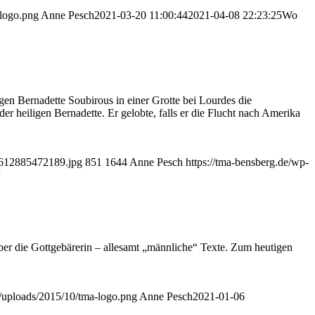
-logo.png
Anne Pesch
2021-03-20 11:00:44
2021-04-08 22:23:25
Wo
gen Bernadette Soubirous in einer Grotte bei Lourdes die
 heiligen Bernadette. Er gelobte, falls er die Flucht nach Amerika
e1612885472189.jpg
851
1644
Anne Pesch
https://tma-bensberg.de/wp-
über die Gottgebärerin – allesamt „männliche“ Texte. Zum heutigen
t/uploads/2015/10/tma-logo.png
Anne Pesch
2021-01-06