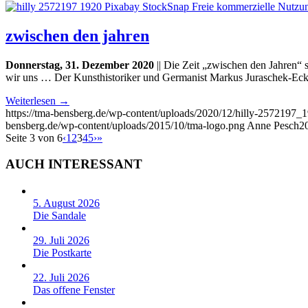
zwischen den jahren
Donnerstag, 31. Dezember 2020
|| Die Zeit „zwischen den Jahren“ 
wir uns … Der Kunsthistoriker und Germanist Markus Juraschek-Ecks
Weiterlesen
→
https://tma-bensberg.de/wp-content/uploads/2020/12/hilly-257219
bensberg.de/wp-content/uploads/2015/10/tma-logo.png
Anne Pesch
2
Seite 3 von 6
‹
1
2
3
4
5
›
»
AUCH INTERESSANT
5. August 2026
Die Sandale
29. Juli 2026
Die Postkarte
22. Juli 2026
Das offene Fenster