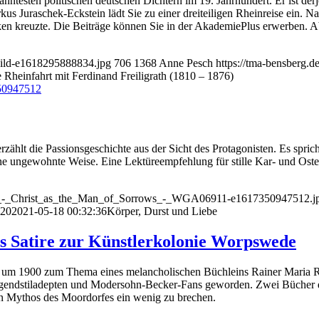
anntesten politischen deutschen Dichtern im 19. Jahrhundert. Er ist de
us Juraschek-Eckstein lädt Sie zu einer dreiteiligen Rheinreise ein. N
en kreuzte. Die Beiträge können Sie in der AkademiePlus erwerben. Ab 
lbild-e1618295888834.jpg
706
1368
Anne Pesch
https://tma-bensberg.
 Rheinfahrt mit Ferdinand Freiligrath (1810 – 1876)
ählt die Passionsgeschichte aus der Sicht des Protagonisten. Es spricht
e ungewohnte Weise. Eine Lektüreempfehlung für stille Kar- und Oste
ürer_-_Christ_as_the_Man_of_Sorrows_-_WGA06911-e1617350947512.j
:20
2021-05-18 00:32:36
Körper, Durst und Liebe
s Satire zur Künstlerkolonie Worpswede
m 1900 zum Thema eines melancholischen Büchleins Rainer Maria Rilke
 Jugendstiladepten und Modersohn-Becker-Fans geworden. Zwei Bücher
en Mythos des Moordorfes ein wenig zu brechen.