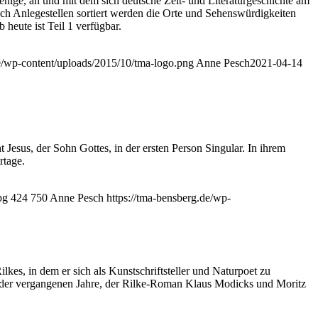
rjenige, an und mit dem sich deutsche Zeit- und Literaturgeschichte am
ach Anlegestellen sortiert werden die Orte und Sehenswürdigkeiten
heute ist Teil 1 verfügbar.
de/wp-content/uploads/2015/10/tma-logo.png
Anne Pesch
2021-04-14
 Jesus, der Sohn Gottes, in der ersten Person Singular. In ihrem
rtage.
pg
424
750
Anne Pesch
https://tma-bensberg.de/wp-
s, in dem er sich als Kunstschriftsteller und Naturpoet zu
 der vergangenen Jahre, der Rilke-Roman Klaus Modicks und Moritz