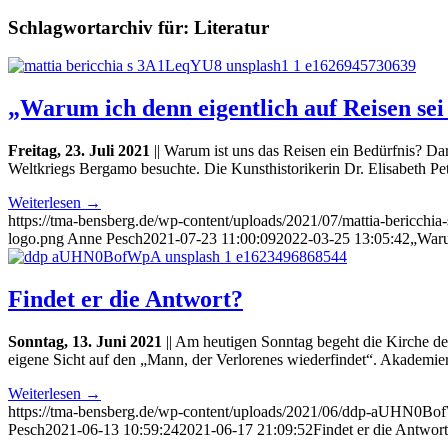
Schlagwortarchiv für:
Literatur
„Warum ich denn eigentlich auf Reisen s
Freitag, 23. Juli 2021
|| Warum ist uns das Reisen ein Bedürfnis? Da
Weltkriegs Bergamo besuchte. Die Kunsthistorikerin Dr. Elisabeth Pe
Weiterlesen
→
https://tma-bensberg.de/wp-content/uploads/2021/07/mattia-beric
logo.png
Anne Pesch
2021-07-23 11:00:09
2022-03-25 13:05:42
„Waru
Findet er die Antwort?
Sonntag, 13. Juni 2021
|| Am heutigen Sonntag begeht die Kirche den
eigene Sicht auf den „Mann, der Verlorenes wiederfindet“. Akademier
Weiterlesen
→
https://tma-bensberg.de/wp-content/uploads/2021/06/ddp-aUHN0B
Pesch
2021-06-13 10:59:24
2021-06-17 21:09:52
Findet er die Antwor