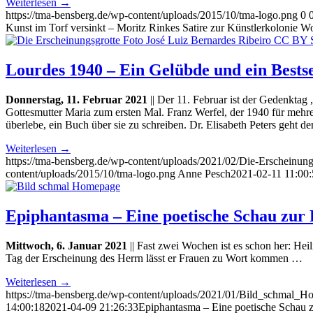
Weiterlesen
→
https://tma-bensberg.de/wp-content/uploads/2015/10/tma-logo.png
0
Kunst im Torf versinkt – Moritz Rinkes Satire zur Künstlerkolonie 
Lourdes 1940 – Ein Gelübde und ein Bestse
Donnerstag, 11. Februar 2021
|| Der 11. Februar ist der Gedenktag
Gottesmutter Maria zum ersten Mal. Franz Werfel, der 1940 für mehre
überlebe, ein Buch über sie zu schreiben. Dr. Elisabeth Peters geht 
Weiterlesen
→
https://tma-bensberg.de/wp-content/uploads/2021/02/Die-Erscheinu
content/uploads/2015/10/tma-logo.png
Anne Pesch
2021-02-11 11:00
Epiphantasma – Eine poetische Schau zur 
Mittwoch, 6. Januar 2021
|| Fast zwei Wochen ist es schon her: He
Tag der Erscheinung des Herrn lässt er Frauen zu Wort kommen …
Weiterlesen
→
https://tma-bensberg.de/wp-content/uploads/2021/01/Bild_schmal_
14:00:18
2021-04-09 21:26:33
Epiphantasma – Eine poetische Schau z