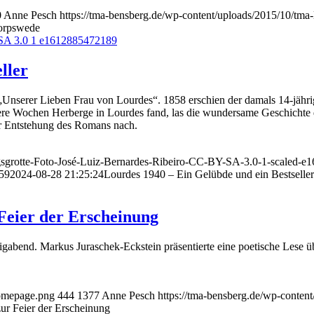
0
Anne Pesch
https://tma-bensberg.de/wp-content/uploads/2015/10/tma
Worpswede
ller
 „Unserer Lieben Frau von Lourdes“. 1858 erschien der damals 14-jähri
re Wochen Herberge in Lourdes fand, las die wundersame Geschichte der
der Entstehung des Romans nach.
ngsgrotte-Foto-José-Luiz-Bernardes-Ribeiro-CC-BY-SA-3.0-1-scaled-
:59
2024-08-28 21:25:24
Lourdes 1940 – Ein Gelübde und ein Bestseller
Feier der Erscheinung
iligabend. Markus Juraschek-Eckstein präsentierte eine poetische Lese 
Homepage.png
444
1377
Anne Pesch
https://tma-bensberg.de/wp-conten
ur Feier der Erscheinung