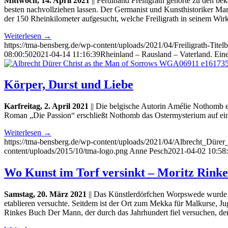
Mittwoch, 14. April 2021
|| Ferdinand Freiligrath gehörte zu den bek
besten nachvollziehen lassen. Der Germanist und Kunsthistoriker Mark
der 150 Rheinkilometer aufgesucht, welche Freiligrath in seinem Wirk
Weiterlesen
→
https://tma-bensberg.de/wp-content/uploads/2021/04/Freiligrath-Tite
08:00:50
2021-04-14 11:16:39
Rheinland – Rausland – Vaterland. Eine
Körper, Durst und Liebe
Karfreitag, 2. April 2021
|| Die belgische Autorin Amélie Nothomb erz
Roman „Die Passion“ erschließt Nothomb das Ostermysterium auf ein
Weiterlesen
→
https://tma-bensberg.de/wp-content/uploads/2021/04/Albrecht_D
content/uploads/2015/10/tma-logo.png
Anne Pesch
2021-04-02 10:58
Wo Kunst im Torf versinkt – Moritz Rinke
Samstag, 20. März 2021
|| Das Künstlerdörfchen Worpswede wurde u
etablieren versuchte. Seitdem ist der Ort zum Mekka für Malkurse,
Rinkes Buch Der Mann, der durch das Jahrhundert fiel versuchen, d