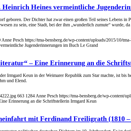
e. Heinrich Heines vermeintliche Jugender
rf geboren. Der Dichter hat zwar einen großen Teil seines Lebens in Pa
wesen zu sein, eine Stadt, bei der ihm „wunderlich zumute“ wurde, da 
0
Anne Pesch
https://tma-bensberg.de/wp-content/uploads/2015/10/tma
 vermeintliche Jugenderinnerungen im Buch Le Grand
n Literatur“ – Eine Erinnerung an die Schrif
r Irmgard Keun in der Weimarer Republik zum Star machte, ist bis heut
uhm und Elend.
74222.jpg
663
1284
Anne Pesch
https://tma-bensberg.de/wp-content/up
– Eine Erinnerung an die Schriftstellerin Irmgard Keun
einfahrt mit Ferdinand Freiligrath (1810 –