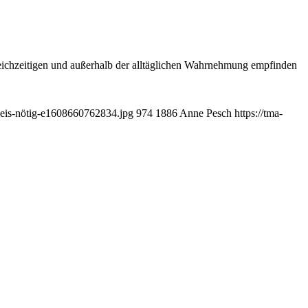
Gleichzeitigen und außerhalb der alltäglichen Wahrnehmung empfinden
weis-nötig-e1608660762834.jpg
974
1886
Anne Pesch
https://tma-