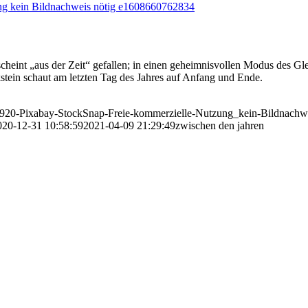
scheint „aus der Zeit“ gefallen; in einen geheimnisvollen Modus des 
tein schaut am letzten Tag des Jahres auf Anfang und Ende.
7_1920-Pixabay-StockSnap-Freie-kommerzielle-Nutzung_kein-Bildnach
020-12-31 10:58:59
2021-04-09 21:29:49
zwischen den jahren