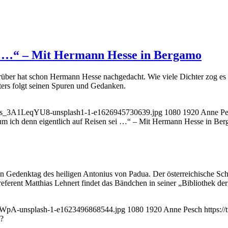
ei …“ – Mit Hermann Hesse in Bergamo
rüber hat schon Hermann Hesse nachgedacht. Wie viele Dichter zog es 
ters folgt seinen Spuren und Gedanken.
chia-s_3A1LeqYU8-unsplash1-1-e1626945730639.jpg
1080
1920
Anne Pe
m ich denn eigentlich auf Reisen sei …“ – Mit Hermann Hesse in Be
 Gedenktag des heiligen Antonius von Padua. Der österreichische Schri
eferent Matthias Lehnert findet das Bändchen in seiner „Bibliothek d
ofWpA-unsplash-1-e1623496868544.jpg
1080
1920
Anne Pesch
https:/
t?