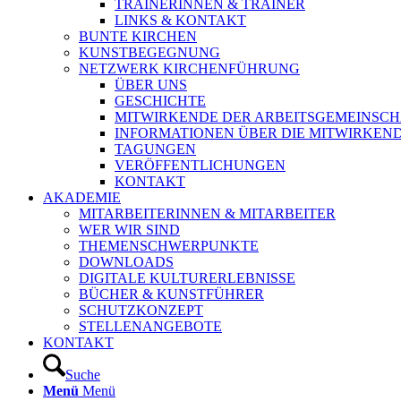
TRAINERINNEN & TRAINER
LINKS & KONTAKT
BUNTE KIRCHEN
KUNSTBEGEGNUNG
NETZWERK KIRCHENFÜHRUNG
ÜBER UNS
GESCHICHTE
MITWIRKENDE DER ARBEITSGEMEINSCH
INFORMATIONEN ÜBER DIE MITWIRKEN
TAGUNGEN
VERÖFFENTLICHUNGEN
KONTAKT
AKADEMIE
MITARBEITERINNEN & MITARBEITER
WER WIR SIND
THEMENSCHWERPUNKTE
DOWNLOADS
DIGITALE KULTURERLEBNISSE
BÜCHER & KUNSTFÜHRER
SCHUTZKONZEPT
STELLENANGEBOTE
KONTAKT
Suche
Menü
Menü