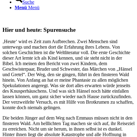
Suche
Menü
Menü
Hier und heute: Spurensuche
‚Heute‘ wird es Zeit zum Aufbrechen. Zwei Menschen sind
unterwegs und machen dort die Erfahrung ihres Lebens. Von
solchen Geschichten ist die Weltliteratur voll. Die erste Geschichte
dieser Art lernte ich als Kind kennen, und sie steht nicht in der
Bibel. Ich meinen den Bericht von zwei Kindern, dem
Geschwisterpaar, Bruder und Schwester, das Märchen von „Hänsel
und Gretel“. Der Weg, den sie gingen, führt in den finsteren Wald
hinein. Von Anfang an hat er meine Phantasie zu allen möglichen
Spekulationen angeregt. Was sie dort alles erwarten würde jenseits
des Knusperhäuschens. Und was sich Hänsel noch hätte einfallen
lassen können, um ganz sicher wieder nach Hause zurückzufinden.
Der verzweifelte Versuch, es mit Hilfe von Brotkrumen zu schaffen,
konnte doch niemals gelingen.
Die beiden Jünger auf dem Weg nach Emmaus müssen nicht in den
finsteren Wald. Am helllichten Tag machen sie sich auf, ihr Reiseziel
zu erreichen. Nicht um sie herum, in ihnen selbst ist es dunkel.
Hinter ihnen liegt die absolute Katastrophe und alle Hoffnung in