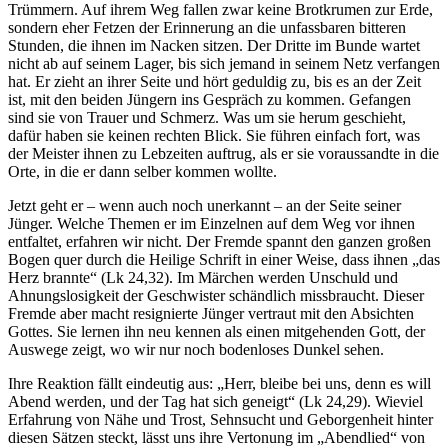
Trümmern. Auf ihrem Weg fallen zwar keine Brotkrumen zur Erde,
sondern eher Fetzen der Erinnerung an die unfassbaren bitteren
Stunden, die ihnen im Nacken sitzen. Der Dritte im Bunde wartet
nicht ab auf seinem Lager, bis sich jemand in seinem Netz verfangen
hat. Er zieht an ihrer Seite und hört geduldig zu, bis es an der Zeit
ist, mit den beiden Jüngern ins Gespräch zu kommen. Gefangen
sind sie von Trauer und Schmerz. Was um sie herum geschieht,
dafür haben sie keinen rechten Blick. Sie führen einfach fort, was
der Meister ihnen zu Lebzeiten auftrug, als er sie voraussandte in die
Orte, in die er dann selber kommen wollte.
Jetzt geht er – wenn auch noch unerkannt – an der Seite seiner
Jünger. Welche Themen er im Einzelnen auf dem Weg vor ihnen
entfaltet, erfahren wir nicht. Der Fremde spannt den ganzen großen
Bogen quer durch die Heilige Schrift in einer Weise, dass ihnen „das
Herz brannte“ (Lk 24,32). Im Märchen werden Unschuld und
Ahnungslosigkeit der Geschwister schändlich missbraucht. Dieser
Fremde aber macht resignierte Jünger vertraut mit den Absichten
Gottes. Sie lernen ihn neu kennen als einen mitgehenden Gott, der
Auswege zeigt, wo wir nur noch bodenloses Dunkel sehen.
Ihre Reaktion fällt eindeutig aus: „Herr, bleibe bei uns, denn es will
Abend werden, und der Tag hat sich geneigt“ (Lk 24,29). Wieviel
Erfahrung von Nähe und Trost, Sehnsucht und Geborgenheit hinter
diesen Sätzen steckt, lässt uns ihre Vertonung im „Abendlied“ von