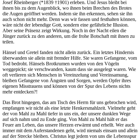
Josef Rheinberger (*1839 †1901) erleben. Und Jesus bleibt bei
ihnen bis zu dem Augenblick, wo ihnen beim Brechen des Brotes
die Augen geöffnet werden. Indem sie ihn erkennen, sehen sie ihn
auch schon nicht mehr. Denn was wir fassen und festhalten können,
wäre nicht der lebendige Gott, sondern eine gefährliche Illusion.
Aber seine Präsenz zeigt Wirkung. Noch in der Nacht eilen die
Jünger zurück zu den anderen, um die frohe Botschaft mit ihnen zu
teilen.
Hänsel und Gretel fanden nicht allein zurück. Ein letztes Hindernis
überwanden sie allein mit fremder Hilfe. Sie waren Gefangene, vom
Tod bedroht. Hänsels Brotkrumen wurden von den Vögeln
weggepickt; sie verschwanden, kaum dass sie ausgelegt waren. Wie
oft verlieren sich Menschen in Vereinzelung und Vereinsamung,
bleiben Gefangene von Ängsten und Sorgen, werden Opfer ihres
eigenen Misstrauens und können von der Spur des Lebens nichts
mehr entdecken?!
Das Brot hingegen, das am Tisch des Herrn für uns gebrochen wird,
empfangen wir nicht als eine letzte Henkersmahlzeit. Vielmehr geht
der von Mahl zu Mahl tiefer in uns ein, der unsere dunklen Wege
auf sich nahm und zu Ende ging. Von Mahl zu Mahl hält er das
Feuer am Leben, das unsere Herzen erwärmt und erhellt. Wer auch
immer mit dem Auferstandenen geht, wird niemals einsam und allein
auf der Strecke bleiben. Christus legt jedem von uns die Lebensspur