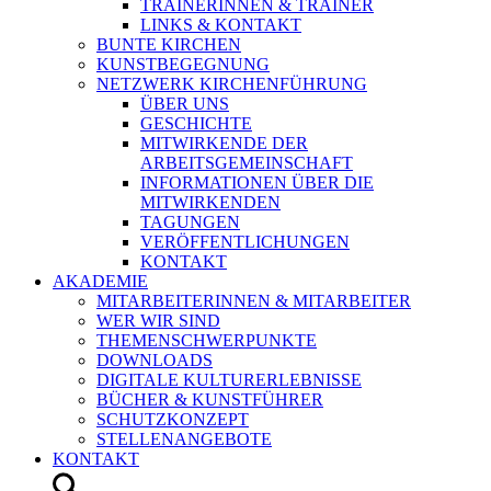
TRAINERINNEN & TRAINER
LINKS & KONTAKT
BUNTE KIRCHEN
KUNSTBEGEGNUNG
NETZWERK KIRCHENFÜHRUNG
ÜBER UNS
GESCHICHTE
MITWIRKENDE DER
ARBEITSGEMEINSCHAFT
INFORMATIONEN ÜBER DIE
MITWIRKENDEN
TAGUNGEN
VERÖFFENTLICHUNGEN
KONTAKT
AKADEMIE
MITARBEITERINNEN & MITARBEITER
WER WIR SIND
THEMENSCHWERPUNKTE
DOWNLOADS
DIGITALE KULTURERLEBNISSE
BÜCHER & KUNSTFÜHRER
SCHUTZKONZEPT
STELLENANGEBOTE
KONTAKT