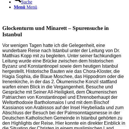
Suche
Menü
Menü
Glockenturm und Minarett – Spurensuche in
Istanbul
Vor wenigen Tagen hatte ich die Gelegenheit, eine
wunderbare Reise nach Istanbul unter der Leitung von Dr.
Matthias Kopp mit zu begleiten. Unter seiner fachkundigen
Leitung wurde eine Brücke zwischen dem historischen
Byzanz und Konstantinopel sowie dem heutigen Istanbul
hergestellt. Historische Bauten wie das Chora-Kloster, die
Hagia Sophia, die Blaue Moschee, das Hippodrom oder die
Irenenkirche, in der das 2. Ökumenische Konzil stattfand
warfen einen Blick in die Vergangenheit. Besuche und
Gespräche mit Seiner All-Heiligkeit, dem Ökumenischen
Patriarchen von Konstantinopel und Ehrenoberhaupt der
Weltorthodoxie Bartholomaios I und mit dem Bischof
Kassianos von Arabissos auf der Insel Heybeliada und zum
Abschluss der Besuch bei der Palmsonntagsmesse in der
Deutschen Katholischen Gemeinde in Istanbul gehörten zu
den Highlights der Reise. Hier konnte ein direkter Einblick in
die Situation der Christen in einem muslimischen Land