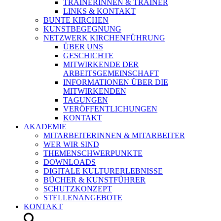
TRAINERINNEN & TRAINER
LINKS & KONTAKT
BUNTE KIRCHEN
KUNSTBEGEGNUNG
NETZWERK KIRCHENFÜHRUNG
ÜBER UNS
GESCHICHTE
MITWIRKENDE DER
ARBEITSGEMEINSCHAFT
INFORMATIONEN ÜBER DIE
MITWIRKENDEN
TAGUNGEN
VERÖFFENTLICHUNGEN
KONTAKT
AKADEMIE
MITARBEITERINNEN & MITARBEITER
WER WIR SIND
THEMENSCHWERPUNKTE
DOWNLOADS
DIGITALE KULTURERLEBNISSE
BÜCHER & KUNSTFÜHRER
SCHUTZKONZEPT
STELLENANGEBOTE
KONTAKT