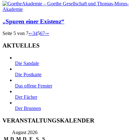
„Spuren einer Existenz“
Seite 5 von 7
«
‹
3
4
5
6
7
›
»
AKTUELLES
Die Sandale
Die Postkarte
Das offene Fenster
Der Fächer
Der Brunnen
VERANSTALTUNGSKALENDER
August 2026
M
D
M
D
F
S
S