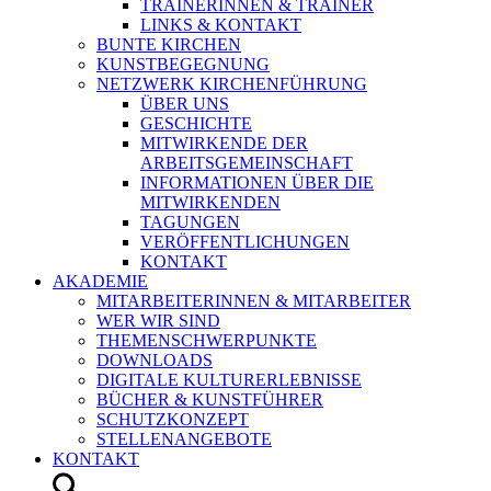
TRAINERINNEN & TRAINER
LINKS & KONTAKT
BUNTE KIRCHEN
KUNSTBEGEGNUNG
NETZWERK KIRCHENFÜHRUNG
ÜBER UNS
GESCHICHTE
MITWIRKENDE DER
ARBEITSGEMEINSCHAFT
INFORMATIONEN ÜBER DIE
MITWIRKENDEN
TAGUNGEN
VERÖFFENTLICHUNGEN
KONTAKT
AKADEMIE
MITARBEITERINNEN & MITARBEITER
WER WIR SIND
THEMENSCHWERPUNKTE
DOWNLOADS
DIGITALE KULTURERLEBNISSE
BÜCHER & KUNSTFÜHRER
SCHUTZKONZEPT
STELLENANGEBOTE
KONTAKT