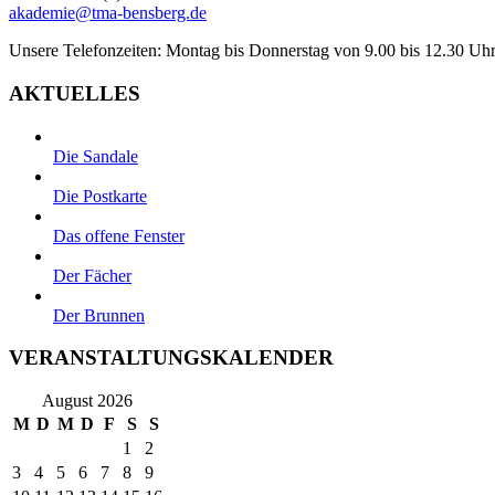
akademie@tma-bensberg.de
Unsere Telefonzeiten: Montag bis Donnerstag von 9.00 bis 12.30 Uhr
AKTUELLES
Die Sandale
Die Postkarte
Das offene Fenster
Der Fächer
Der Brunnen
VERANSTALTUNGSKALENDER
August 2026
M
D
M
D
F
S
S
1
2
3
4
5
6
7
8
9