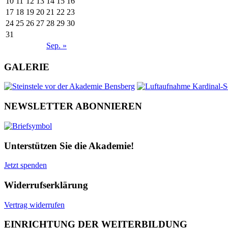
10
11
12
13
14
15
16
17
18
19
20
21
22
23
24
25
26
27
28
29
30
31
Sep. »
GALERIE
NEWSLETTER ABONNIEREN
Unterstützen Sie die Akademie!
Jetzt spenden
Widerrufserklärung
Vertrag widerrufen
EINRICHTUNG DER WEITERBILDUNG