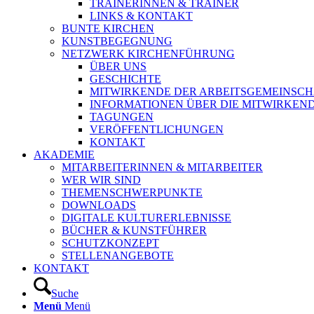
TRAINERINNEN & TRAINER
LINKS & KONTAKT
BUNTE KIRCHEN
KUNSTBEGEGNUNG
NETZWERK KIRCHENFÜHRUNG
ÜBER UNS
GESCHICHTE
MITWIRKENDE DER ARBEITSGEMEINSCH
INFORMATIONEN ÜBER DIE MITWIRKEN
TAGUNGEN
VERÖFFENTLICHUNGEN
KONTAKT
AKADEMIE
MITARBEITERINNEN & MITARBEITER
WER WIR SIND
THEMENSCHWERPUNKTE
DOWNLOADS
DIGITALE KULTURERLEBNISSE
BÜCHER & KUNSTFÜHRER
SCHUTZKONZEPT
STELLENANGEBOTE
KONTAKT
Suche
Menü
Menü