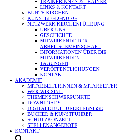
TRAINERINNEN & TRAINER
LINKS & KONTAKT
BUNTE KIRCHEN
KUNSTBEGEGNUNG
NETZWERK KIRCHENFÜHRUNG
ÜBER UNS
GESCHICHTE
MITWIRKENDE DER
ARBEITSGEMEINSCHAFT
INFORMATIONEN ÜBER DIE
MITWIRKENDEN
TAGUNGEN
VERÖFFENTLICHUNGEN
KONTAKT
AKADEMIE
MITARBEITERINNEN & MITARBEITER
WER WIR SIND
THEMENSCHWERPUNKTE
DOWNLOADS
DIGITALE KULTURERLEBNISSE
BÜCHER & KUNSTFÜHRER
SCHUTZKONZEPT
STELLENANGEBOTE
KONTAKT