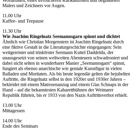
Wortartisten, eines treffsicheren Karikaturisten und begnadeten
Malers und Zeichners vor Augen.
11.00 Uhr
Kaffee- und Teepause
11.30 Uhr
Wie Joachim Ringelnatz Seemannsgarn spinnt und dichtet
Ähnlich wie Christian Morgenstern ist Joachim Ringelnatz durch
eine fiktive Gestalt in die Literaturgeschichte eingegangen: Sein
weitgereister und trinkfester Seemann Kuttel Daddeldu, der
unausgesetzt von seinen weltweiten Abenteuern schwadroniert und
dabei nicht selten in wunderbarer Manier „Seemannsgarn“ spinnt,
fungiert als ebenso anarchische wie geniale Kunstfigur in vielen
Balladen und Moritaten. Als bis heute legendär gelten die bejubelten
Auftritte, die Ringelnatz selbst in den 1920er und 1930er Jahren –
bekleidet mit einem Matrosenanzug und einem Glas Schnaps in der
Hand – auf die bekanntesten Kabarettbühnen der Weimarer
Republik führten, bis er 1933 von den Nazis Auftrittsverbot erhielt.
13.00 Uhr
Mittagessen
14.00 Uhr
Ende des Seminars