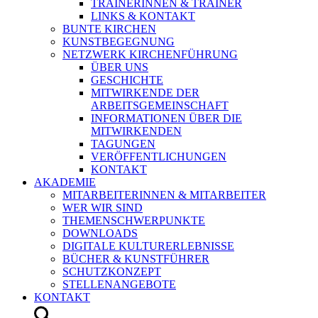
TRAINERINNEN & TRAINER
LINKS & KONTAKT
BUNTE KIRCHEN
KUNSTBEGEGNUNG
NETZWERK KIRCHENFÜHRUNG
ÜBER UNS
GESCHICHTE
MITWIRKENDE DER
ARBEITSGEMEINSCHAFT
INFORMATIONEN ÜBER DIE
MITWIRKENDEN
TAGUNGEN
VERÖFFENTLICHUNGEN
KONTAKT
AKADEMIE
MITARBEITERINNEN & MITARBEITER
WER WIR SIND
THEMENSCHWERPUNKTE
DOWNLOADS
DIGITALE KULTURERLEBNISSE
BÜCHER & KUNSTFÜHRER
SCHUTZKONZEPT
STELLENANGEBOTE
KONTAKT