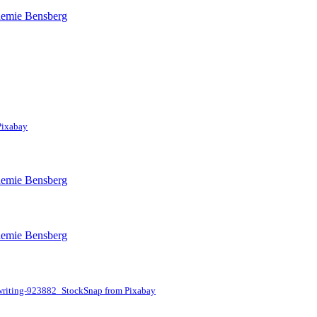
Pixabay
writing-923882_StockSnap from Pixabay