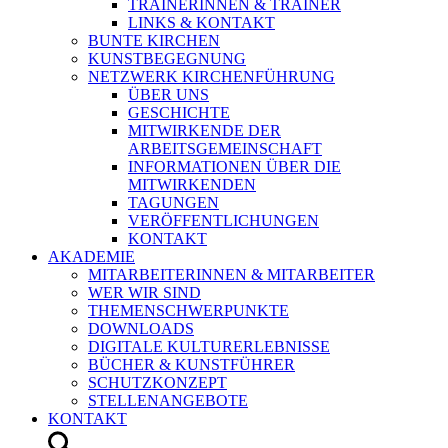
TRAINERINNEN & TRAINER
LINKS & KONTAKT
BUNTE KIRCHEN
KUNSTBEGEGNUNG
NETZWERK KIRCHENFÜHRUNG
ÜBER UNS
GESCHICHTE
MITWIRKENDE DER
ARBEITSGEMEINSCHAFT
INFORMATIONEN ÜBER DIE
MITWIRKENDEN
TAGUNGEN
VERÖFFENTLICHUNGEN
KONTAKT
AKADEMIE
MITARBEITERINNEN & MITARBEITER
WER WIR SIND
THEMENSCHWERPUNKTE
DOWNLOADS
DIGITALE KULTURERLEBNISSE
BÜCHER & KUNSTFÜHRER
SCHUTZKONZEPT
STELLENANGEBOTE
KONTAKT