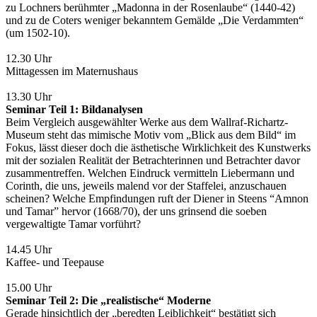
zu Lochners berühmter „Madonna in der Rosenlaube“ (1440-42)
und zu de Coters weniger bekanntem Gemälde „Die Verdammten“
(um 1502-10).
12.30 Uhr
Mittagessen im Maternushaus
13.30 Uhr
Seminar Teil 1: Bildanalysen
Beim Vergleich ausgewählter Werke aus dem Wallraf-Richartz-
Museum steht das mimische Motiv vom „Blick aus dem Bild“ im
Fokus, lässt dieser doch die ästhetische Wirklichkeit des Kunstwerks
mit der sozialen Realität der Betrachterinnen und Betrachter davor
zusammentreffen. Welchen Eindruck vermitteln Liebermann und
Corinth, die uns, jeweils malend vor der Staffelei, anzuschauen
scheinen? Welche Empfindungen ruft der Diener in Steens “Amnon
und Tamar” hervor (1668/70), der uns grinsend die soeben
vergewaltigte Tamar vorführt?
14.45 Uhr
Kaffee- und Teepause
15.00 Uhr
Seminar Teil 2: Die „realistische“ Moderne
Gerade hinsichtlich der „beredten Leiblichkeit“ bestätigt sich