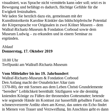
visualisiert, was Sprache nicht vermitteln kann oder soll; setzt es in
Bewegung und befähigt es dadurch, flüchtige Gefühle für die
Ewigkeit festzuhalten.
Wir laden Sie herzlich dazu ein, gemeinsam mit der
Kunsthistorikerin Karoline Künkler das bildschöpferische Potential
der Körpersprache vor Originalen in zwei Kölner Museen – dem
Wallraf-Richartz-Museum & Fondation Corboud sowie dem
Museum Ludwig – zu erkunden und in einem Seminar zu
ergründen.
Ablauf
Donnerstag, 17. Oktober 2019
10.00 Uhr
Treffpunkt am Wallraff-Richartz-Museum
Vom Mittelalter bis ins 19. Jahrhundert
Wallraf-Richartz-Museum & Fondation Corboud
Den Anfang macht der Osnabrücker Altar (um
1370-80), der mit Szenen aus dem Leben Christi Grundelemente
“beredter” Leiblichkeit bereithält: Sitzfiguren wie die demütig
knienden Könige zu Füßen der thronenden Gottesmutter; betende
wie segnende Hände im Kontrast zur hasserfüllt geballten Faust; das
schmerzverzerrte Antlitz oben am Kreuz, das unten ein Echo findet
in Mienen von Trauer und Verzweiflung. Im Anschluss geht es dann