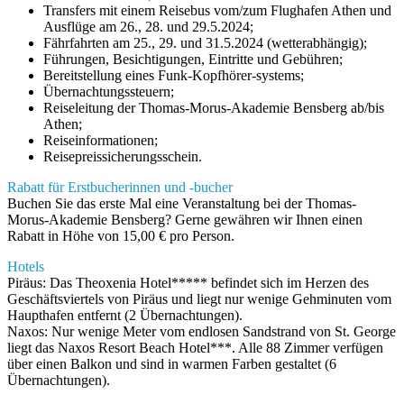
Transfers mit einem Reisebus vom/zum Flughafen Athen und
Ausflüge am 26., 28. und 29.5.2024;
Fährfahrten am 25., 29. und 31.5.2024 (wetterabhängig);
Führungen, Besichtigungen, Eintritte und Gebühren;
Bereitstellung eines Funk-Kopfhörer-systems;
Übernachtungssteuern;
Reiseleitung der Thomas-Morus-Akademie Bensberg ab/bis
Athen;
Reiseinformationen;
Reisepreissicherungsschein.
Rabatt für Erstbucherinnen und -bucher
Buchen Sie das erste Mal eine Veranstaltung bei der Thomas-
Morus-Akademie Bensberg? Gerne gewähren wir Ihnen einen
Rabatt in Höhe von 15,00 € pro Person.
Hotels
Piräus: Das Theoxenia Hotel***** befindet sich im Herzen des
Geschäftsviertels von Piräus und liegt nur wenige Gehminuten vom
Haupthafen entfernt (2 Übernachtungen).
Naxos: Nur wenige Meter vom endlosen Sandstrand von St. George
liegt das Naxos Resort Beach Hotel***. Alle 88 Zimmer verfügen
über einen Balkon und sind in warmen Farben gestaltet (6
Übernachtungen).