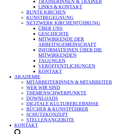
TRAINERINNEN & TRAINER
LINKS & KONTAKT
BUNTE KIRCHEN
KUNSTBEGEGNUNG
NETZWERK KIRCHENFÜHRUNG
ÜBER UNS
GESCHICHTE
MITWIRKENDE DER
ARBEITSGEMEINSCHAFT
INFORMATIONEN ÜBER DIE
MITWIRKENDEN
TAGUNGEN
VERÖFFENTLICHUNGEN
KONTAKT
AKADEMIE
MITARBEITERINNEN & MITARBEITER
WER WIR SIND
THEMENSCHWERPUNKTE
DOWNLOADS
DIGITALE KULTURERLEBNISSE
BÜCHER & KUNSTFÜHRER
SCHUTZKONZEPT
STELLENANGEBOTE
KONTAKT