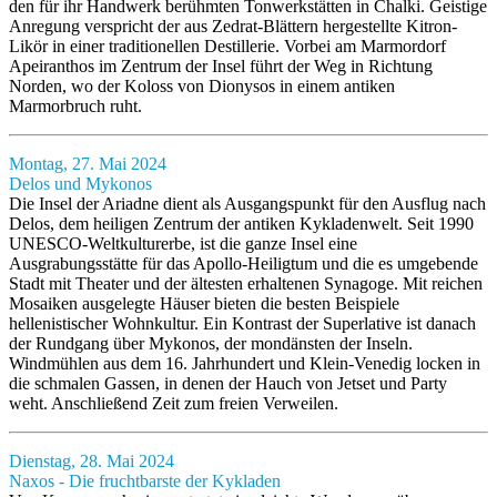
den für ihr Handwerk berühmten Tonwerkstätten in Chalki. Geistige
Anregung verspricht der aus Zedrat-Blättern hergestellte Kitron-
Likör in einer traditionellen Destillerie. Vorbei am Marmordorf
Apeiranthos im Zentrum der Insel führt der Weg in Richtung
Norden, wo der Koloss von Dionysos in einem antiken
Marmorbruch ruht.
Montag, 27. Mai 2024
Delos und Mykonos
Die Insel der Ariadne dient als Ausgangspunkt für den Ausflug nach
Delos, dem heiligen Zentrum der antiken Kykladenwelt. Seit 1990
UNESCO-Weltkulturerbe, ist die ganze Insel eine
Ausgrabungsstätte für das Apollo-Heiligtum und die es umgebende
Stadt mit Theater und der ältesten erhaltenen Synagoge. Mit reichen
Mosaiken ausgelegte Häuser bieten die besten Beispiele
hellenistischer Wohnkultur. Ein Kontrast der Superlative ist danach
der Rundgang über Mykonos, der mondänsten der Inseln.
Windmühlen aus dem 16. Jahrhundert und Klein-Venedig locken in
die schmalen Gassen, in denen der Hauch von Jetset und Party
weht. Anschließend Zeit zum freien Verweilen.
Dienstag, 28. Mai 2024
Naxos - Die fruchtbarste der Kykladen