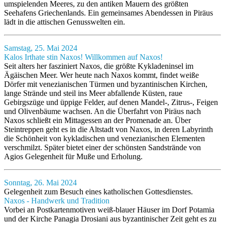
umspielenden Meeres, zu den antiken Mauern des größten
Seehafens Griechenlands. Ein gemeinsames Abendessen in Piräus
lädt in die attischen Genusswelten ein.
Samstag, 25. Mai 2024
Kalos Irthate stin Naxos! Willkommen auf Naxos!
Seit alters her fasziniert Naxos, die größte Kykladeninsel im
Ägäischen Meer. Wer heute nach Naxos kommt, findet weiße
Dörfer mit venezianischen Türmen und byzantinischen Kirchen,
lange Strände und steil ins Meer abfallende Küsten, raue
Gebirgszüge und üppige Felder, auf denen Mandel-, Zitrus-, Feigen
und Olivenbäume wachsen. An die Überfahrt von Piräus nach
Naxos schließt ein Mittagessen an der Promenade an. Über
Steintreppen geht es in die Altstadt von Naxos, in deren Labyrinth
die Schönheit von kykladischen und venezianischen Elementen
verschmilzt. Später bietet einer der schönsten Sandstrände von
Agios Gelegenheit für Muße und Erholung.
Sonntag, 26. Mai 2024
Gelegenheit zum Besuch eines katholischen Gottesdienstes.
Naxos - Handwerk und Tradition
Vorbei an Postkartenmotiven weiß-blauer Häuser im Dorf Potamia
und der Kirche Panagia Drosiani aus byzantinischer Zeit geht es zu