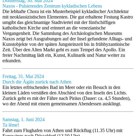
Donnerstag, 30. Mai 2024
Naxos - Pulsierendes Zentrum kykladischen Lebens
Die lebhafte Chora ist ein Musterbeispiel kykladischer Architektur
mit neoklassizistischen Elementen. Die gut erhaltene Festung Kastro
umgibt das gleichnamige Stadtviertel mit der fünfschiffigen
katholischen Kirche und erinnert an die venezianische
Vergangenheit. Die Sammlung des Archäologischen Museums
Naxos zeigt bei Ausgrabungen auf der Insel gefundene Alltags- und
Kunstobjekte von der späten Jungsteinzeit bis in frühbyzantinische
Zeit. Über den Alten Markt geht es zum Tempel des Apollo. Ein
freier Nachmittag lädt ein, Kunst, Kulinarik und Natur weiter zu
erkunden.
Freitag, 31. Mai 2024
Durch die Ägäis zurück nach Athen
Ein letztes erfrischendes Bad im Meer oder ein Besuch in den
kleinen Läden versüßen den Abschied von den Inseln des Lichts.
Zurück geht es mit der Fähre nach Piräus (Dauer: ca. 4,5 Stunden),
wo der Abend mit einem gemeinsamen Abendessen ausklingt.
Samstag, 1. Juni 2024
Ta léme!
Fahrt zum Flughafen von Athen und Rückflug (11.35 Uhr) mit
Eurowings nach Düsseldorf (13.50 Uhr).