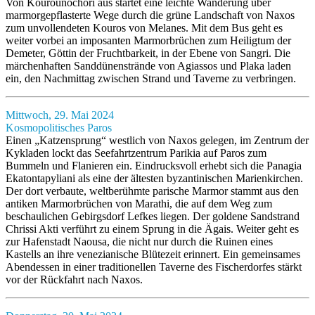
Von Kourounochori aus startet eine leichte Wanderung über
marmorgepflasterte Wege durch die grüne Landschaft von Naxos
zum unvollendeten Kouros von Melanes. Mit dem Bus geht es
weiter vorbei an imposanten Marmorbrüchen zum Heiligtum der
Demeter, Göttin der Fruchtbarkeit, in der Ebene von Sangri. Die
märchenhaften Sanddünenstrände von Agiassos und Plaka laden
ein, den Nachmittag zwischen Strand und Taverne zu verbringen.
Mittwoch, 29. Mai 2024
Kosmopolitisches Paros
Einen „Katzensprung“ westlich von Naxos gelegen, im Zentrum der
Kykladen lockt das Seefahrtzentrum Parikia auf Paros zum
Bummeln und Flanieren ein. Eindrucksvoll erhebt sich die Panagia
Ekatontapyliani als eine der ältesten byzantinischen Marienkirchen.
Der dort verbaute, weltberühmte parische Marmor stammt aus den
antiken Marmorbrüchen von Marathi, die auf dem Weg zum
beschaulichen Gebirgsdorf Lefkes liegen. Der goldene Sandstrand
Chrissi Akti verführt zu einem Sprung in die Ägais. Weiter geht es
zur Hafenstadt Naousa, die nicht nur durch die Ruinen eines
Kastells an ihre venezianische Blütezeit erinnert. Ein gemeinsames
Abendessen in einer traditionellen Taverne des Fischerdorfes stärkt
vor der Rückfahrt nach Naxos.