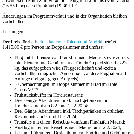
anschließend Fahrt zum Flughafen. Flug mit Lufthansa von Madrid
(16.55 Uhr) nach Frankfurt (19.30 Uhr).
Änderungen im Programmverlauf und in der Organisation bleiben
vorbehalten.
Leistungen
Der Preis für die
Ferienakademie Toledo und Madrid
beträgt
1.415,00 € pro Person im Doppelzimmer und umfasst:
Flug mit Lufthansa von Frankfurt nach Madrid sowie zurück
inkl. Steuern und Gebühren u.a. für ein Gepäckstück bis 23
kg, das aufgegeben wird (Fluggesellschaft und -zeiten
vorbehaltlich möglicher Änderungen; andere Flughäfen auf
Anfrage und ggf. gegen Aufpreis);
5 Übernachtungen im Doppelzimmer mit Bad im Hotel
Carlos V***;
Frühstücksbuffet im Hotelrestaurant;
Drei-Gänge-Abendmenü inkl. Tischgetränken im
Hotelrestaurant am 8.2. und 12.2.2024;
Drei-Gänge-Abendmenü inkl. Tischgetränken in örtlichen
Restaurants am 9. und 11.2.2024;
Transfers mit einem Reisebus vom/zum Flughafen Madrid;
Ausflug mit einem Reisebus nach Madrid am 12.2.2024;
Lesung, Führungen, Besichtigungen, Eintritte und Gebühren;