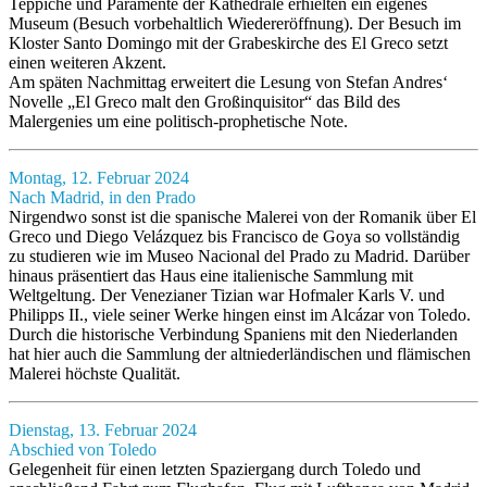
Teppiche und Paramente der Kathedrale erhielten ein eigenes
Museum (Besuch vorbehaltlich Wiedereröffnung). Der Besuch im
Kloster Santo Domingo mit der Grabeskirche des El Greco setzt
einen weiteren Akzent.
Am späten Nachmittag erweitert die Lesung von Stefan Andres‘
Novelle „El Greco malt den Großinquisitor“ das Bild des
Malergenies um eine politisch-prophetische Note.
Montag, 12. Februar 2024
Nach Madrid, in den Prado
Nirgendwo sonst ist die spanische Malerei von der Romanik über El
Greco und Diego Velázquez bis Francisco de Goya so vollständig
zu studieren wie im Museo Nacional del Prado zu Madrid. Darüber
hinaus präsentiert das Haus eine italienische Sammlung mit
Weltgeltung. Der Venezianer Tizian war Hofmaler Karls V. und
Philipps II., viele seiner Werke hingen einst im Alcázar von Toledo.
Durch die historische Verbindung Spaniens mit den Niederlanden
hat hier auch die Sammlung der altniederländischen und flämischen
Malerei höchste Qualität.
Dienstag, 13. Februar 2024
Abschied von Toledo
Gelegenheit für einen letzten Spaziergang durch Toledo und