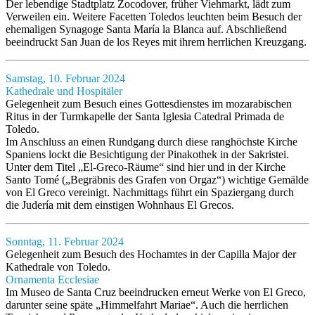
Der lebendige Stadtplatz Zocodover, früher Viehmarkt, lädt zum
Verweilen ein. Weitere Facetten Toledos leuchten beim Besuch der
ehemaligen Synagoge Santa María la Blanca auf. Abschließend
beeindruckt San Juan de los Reyes mit ihrem herrlichen Kreuzgang.
Samstag, 10. Februar 2024
Kathedrale und Hospitäler
Gelegenheit zum Besuch eines Gottesdienstes im mozarabischen
Ritus in der Turmkapelle der Santa Iglesia Catedral Primada de
Toledo.
Im Anschluss an einen Rundgang durch diese ranghöchste Kirche
Spaniens lockt die Besichtigung der Pinakothek in der Sakristei.
Unter dem Titel „El-Greco-Räume“ sind hier und in der Kirche
Santo Tomé („Begräbnis des Grafen von Orgaz“) wichtige Gemälde
von El Greco vereinigt. Nachmittags führt ein Spaziergang durch
die Judería mit dem einstigen Wohnhaus El Grecos.
Sonntag, 11. Februar 2024
Gelegenheit zum Besuch des Hochamtes in der Capilla Major der
Kathedrale von Toledo.
Ornamenta Ecclesiae
Im Museo de Santa Cruz beeindrucken erneut Werke von El Greco,
darunter seine späte „Himmelfahrt Mariae“. Auch die herrlichen