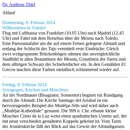
Dr. Andreas Thiel
Ablauf
Donnerstag, 8. Februar 2024
Willkommen in Toledo!
Flug mit Lufthansa von Frankfurt (10.05 Uhr) nach Madrid (12.45
Uhr) und Fahrt mit dem Reisebus über die Meseta nach Toledo.
Eine Panoramafahrt um die auf einem Felsen gelegene Altstadt und
entlang der Schlucht des Tajo vermittelt erste Eindrücke: Gleich
zwei weitgespannte Brückenbögen rahmen das unvergleichliche
Stadtbild in allen Brauntönen der Meseta, Grautönen der Sierra und
dem silbrigen Schwarz der Schieferdächer ein. In den Gemälden El
Grecos tauchen diese Farben metallisch schimmernd wieder auf.
Freitag, 9. Februar 2024
Synagogen, Kirchen und Moscheen
An der Nordmauer (Bisagrator, Sonnentor) beginnt ein Rundgang
durch die Altstadt: Die Kirche Santiago del Arrabal ist ein
hervorragendes Beispiel des Mudéjar-Stils und wird daher auch
„Mudéjar-Kathedrale“ genannt. Die 999 n. Chr. erbaute kleine
Moschee Cristo de la Luz weist einen quadratischen Umriss auf, der
mit neun verschieden gestalteten Kuppeln gekrönt ist. Vom Turm
der Jesuitenkirche fällt der Blick auf das Gewirr der Altstadtgassen.