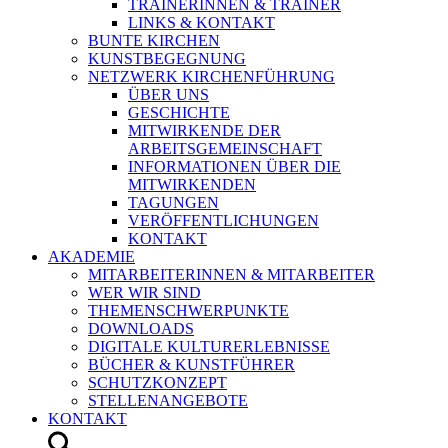
TRAINERINNEN & TRAINER
LINKS & KONTAKT
BUNTE KIRCHEN
KUNSTBEGEGNUNG
NETZWERK KIRCHENFÜHRUNG
ÜBER UNS
GESCHICHTE
MITWIRKENDE DER
ARBEITSGEMEINSCHAFT
INFORMATIONEN ÜBER DIE
MITWIRKENDEN
TAGUNGEN
VERÖFFENTLICHUNGEN
KONTAKT
AKADEMIE
MITARBEITERINNEN & MITARBEITER
WER WIR SIND
THEMENSCHWERPUNKTE
DOWNLOADS
DIGITALE KULTURERLEBNISSE
BÜCHER & KUNSTFÜHRER
SCHUTZKONZEPT
STELLENANGEBOTE
KONTAKT