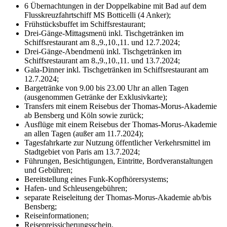
6 Übernachtungen in der Doppelkabine mit Bad auf dem
Flusskreuzfahrtschiff MS Botticelli (4 Anker);
Frühstücksbuffet im Schiffsrestaurant;
Drei-Gänge-Mittagsmenü inkl. Tischgetränken im
Schiffsrestaurant am 8.,9.,10.,11. und 12.7.2024;
Drei-Gänge-Abendmenü inkl. Tischgetränken im
Schiffsrestaurant am 8.,9.,10.,11. und 13.7.2024;
Gala-Dinner inkl. Tischgetränken im Schiffsrestaurant am
12.7.2024;
Bargetränke von 9.00 bis 23.00 Uhr an allen Tagen
(ausgenommen Getränke der Exklusivkarte);
Transfers mit einem Reisebus der Thomas-Morus-Akademie
ab Bensberg und Köln sowie zurück;
Ausflüge mit einem Reisebus der Thomas-Morus-Akademie
an allen Tagen (außer am 11.7.2024);
Tagesfahrkarte zur Nutzung öffentlicher Verkehrsmittel im
Stadtgebiet von Paris am 13.7.2024;
Führungen, Besichtigungen, Eintritte, Bordveranstaltungen
und Gebühren;
Bereitstellung eines Funk-Kopfhörersystems;
Hafen- und Schleusengebühren;
separate Reiseleitung der Thomas-Morus-Akademie ab/bis
Bensberg;
Reiseinformationen;
Reisepreissicherungsschein.