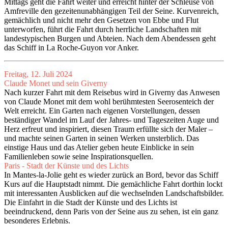
Mittags geht die Fahrt weiter und erreicht hinter der Schleuse von
Amfreville den gezeitenunabhängigen Teil der Seine. Kurvenreich,
gemächlich und nicht mehr den Gesetzen von Ebbe und Flut
unterworfen, führt die Fahrt durch herrliche Landschaften mit
landestypischen Burgen und Abteien. Nach dem Abendessen geht
das Schiff in La Roche-Guyon vor Anker.
Freitag, 12. Juli 2024
Claude Monet und sein Giverny
Nach kurzer Fahrt mit dem Reisebus wird in Giverny das Anwesen
von Claude Monet mit dem wohl berühmtesten Seerosenteich der
Welt erreicht. Ein Garten nach eigenen Vorstellungen, dessen
beständiger Wandel im Lauf der Jahres- und Tageszeiten Auge und
Herz erfreut und inspiriert, diesen Traum erfüllte sich der Maler –
und machte seinen Garten in seinen Werken unsterblich. Das
einstige Haus und das Atelier geben heute Einblicke in sein
Familienleben sowie seine Inspirationsquellen.
Paris - Stadt der Künste und des Lichts
In Mantes-la-Jolie geht es wieder zurück an Bord, bevor das Schiff
Kurs auf die Hauptstadt nimmt. Die gemächliche Fahrt dorthin lockt
mit interessanten Ausblicken auf die wechselnden Landschaftsbilder.
Die Einfahrt in die Stadt der Künste und des Lichts ist
beeindruckend, denn Paris von der Seine aus zu sehen, ist ein ganz
besonderes Erlebnis.