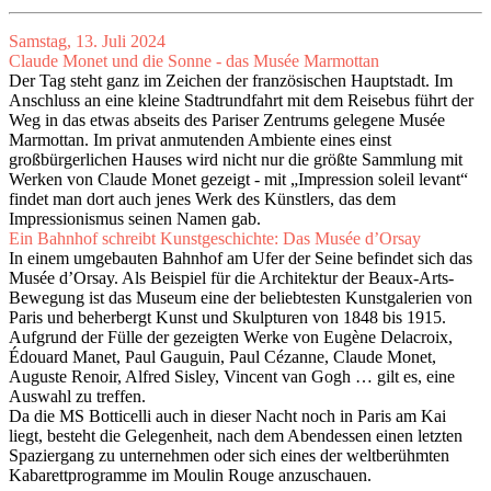
Samstag, 13. Juli 2024
Claude Monet und die Sonne - das Musée Marmottan
Der Tag steht ganz im Zeichen der französischen Hauptstadt. Im
Anschluss an eine kleine Stadtrundfahrt mit dem Reisebus führt der
Weg in das etwas abseits des Pariser Zentrums gelegene Musée
Marmottan. Im privat anmutenden Ambiente eines einst
großbürgerlichen Hauses wird nicht nur die größte Sammlung mit
Werken von Claude Monet gezeigt - mit „Impression soleil levant“
findet man dort auch jenes Werk des Künstlers, das dem
Impressionismus seinen Namen gab.
Ein Bahnhof schreibt Kunstgeschichte: Das Musée d’Orsay
In einem umgebauten Bahnhof am Ufer der Seine befindet sich das
Musée d’Orsay. Als Beispiel für die Architektur der Beaux-Arts-
Bewegung ist das Museum eine der beliebtesten Kunstgalerien von
Paris und beherbergt Kunst und Skulpturen von 1848 bis 1915.
Aufgrund der Fülle der gezeigten Werke von Eugène Delacroix,
Édouard Manet, Paul Gauguin, Paul Cézanne, Claude Monet,
Auguste Renoir, Alfred Sisley, Vincent van Gogh … gilt es, eine
Auswahl zu treffen.
Da die MS Botticelli auch in dieser Nacht noch in Paris am Kai
liegt, besteht die Gelegenheit, nach dem Abendessen einen letzten
Spaziergang zu unternehmen oder sich eines der weltberühmten
Kabarettprogramme im Moulin Rouge anzuschauen.