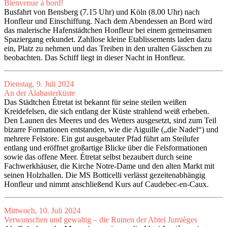
Bienvenue à bord!
Busfahrt von Bensberg (7.15 Uhr) und Köln (8.00 Uhr) nach
Honfleur und Einschiffung. Nach dem Abendessen an Bord wird
das malerische Hafenstädtchen Honfleur bei einem gemeinsamen
Spaziergang erkundet. Zahllose kleine Etablissements laden dazu
ein, Platz zu nehmen und das Treiben in den uralten Gässchen zu
beobachten. Das Schiff liegt in dieser Nacht in Honfleur.
Dienstag, 9. Juli 2024
An der Alabasterküste
Das Städtchen Étretat ist bekannt für seine steilen weißen
Kreidefelsen, die sich entlang der Küste strahlend weiß erheben.
Den Launen des Meeres und des Wetters ausgesetzt, sind zum Teil
bizarre Formationen entstanden, wie die Aiguille („die Nadel“) und
mehrere Felstore. Ein gut ausgebauter Pfad führt am Steilufer
entlang und eröffnet großartige Blicke über die Felsformationen
sowie das offene Meer. Étretat selbst bezaubert durch seine
Fachwerkhäuser, die Kirche Notre-Dame und den alten Markt mit
seinen Holzhallen. Die MS Botticelli verlässt gezeitenabhängig
Honfleur und nimmt anschließend Kurs auf Caudebec-en-Caux.
Mittwoch, 10. Juli 2024
Verwunschen und gewaltig – die Ruinen der Abtei Jumièges