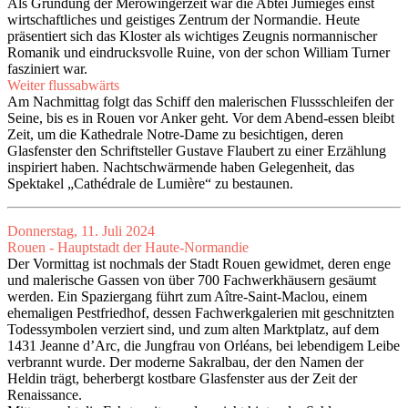
Als Gründung der Merowingerzeit war die Abtei Jumièges einst
wirtschaftliches und geistiges Zentrum der Normandie. Heute
präsentiert sich das Kloster als wichtiges Zeugnis normannischer
Romanik und eindrucksvolle Ruine, von der schon William Turner
fasziniert war.
Weiter flussabwärts
Am Nachmittag folgt das Schiff den malerischen Flussschleifen der
Seine, bis es in Rouen vor Anker geht. Vor dem Abend-essen bleibt
Zeit, um die Kathedrale Notre-Dame zu besichtigen, deren
Glasfenster den Schriftsteller Gustave Flaubert zu einer Erzählung
inspiriert haben. Nachtschwärmende haben Gelegenheit, das
Spektakel „Cathédrale de Lumière“ zu bestaunen.
Donnerstag, 11. Juli 2024
Rouen - Hauptstadt der Haute-Normandie
Der Vormittag ist nochmals der Stadt Rouen gewidmet, deren enge
und malerische Gassen von über 700 Fachwerkhäusern gesäumt
werden. Ein Spaziergang führt zum Aître-Saint-Maclou, einem
ehemaligen Pestfriedhof, dessen Fachwerkgalerien mit geschnitzten
Todessymbolen verziert sind, und zum alten Marktplatz, auf dem
1431 Jeanne d’Arc, die Jungfrau von Orléans, bei lebendigem Leibe
verbrannt wurde. Der moderne Sakralbau, der den Namen der
Heldin trägt, beherbergt kostbare Glasfenster aus der Zeit der
Renaissance.