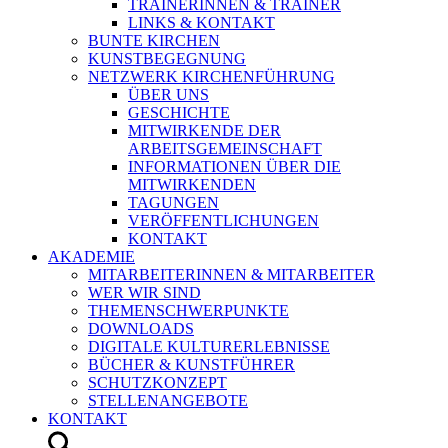
TRAINERINNEN & TRAINER
LINKS & KONTAKT
BUNTE KIRCHEN
KUNSTBEGEGNUNG
NETZWERK KIRCHENFÜHRUNG
ÜBER UNS
GESCHICHTE
MITWIRKENDE DER
ARBEITSGEMEINSCHAFT
INFORMATIONEN ÜBER DIE
MITWIRKENDEN
TAGUNGEN
VERÖFFENTLICHUNGEN
KONTAKT
AKADEMIE
MITARBEITERINNEN & MITARBEITER
WER WIR SIND
THEMENSCHWERPUNKTE
DOWNLOADS
DIGITALE KULTURERLEBNISSE
BÜCHER & KUNSTFÜHRER
SCHUTZKONZEPT
STELLENANGEBOTE
KONTAKT