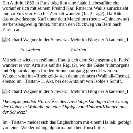
Ein Auftritt 1850 in Paris trägt ihm eine fatale Liebesaffäre ein,
worauf er sich mit seinem Freund Karl Ritter ins Wallis zurückzieht
und zu Fuß von Visp bis Zermatt wandert (1a, 2 Tage). Da Ritter
das gottverlassene Kaff unter dem Matterhorn (heute «Chinatown»)
sterbenslangweilig findet, tritt man den Rückweg via Bern nach
Zürich an.
………… Fussreisen _________Fahrten
Mit seiner wieder versöhnten Frau (nach dem Seitensprung in Paris)
wandert er von Arth aus auf die Rigi (2), wo die Gäste frühmorgens
mit Alphornklängen für den Sonnenaufgang geweckt werden.
Wagner wird im «Rheingold» sich daran erinnern (Wallhall-Thema),
ebenso im «Tristan» 3. Akt, bei der Ankunft von Isolde’s Schiff.
Die aufsteigenden Hornstösse des Dreiklangs kündigen den Einzug
der Götter in Walhalla an, eine Abfolge von Alphorn-Klängen aus
der Schweiz?
Im «Tristan» meldet sich das Englischhorn mit einem Hallali, gefolgt
von einer Wiederholung alphorn-ähnlicher Tonschritte: