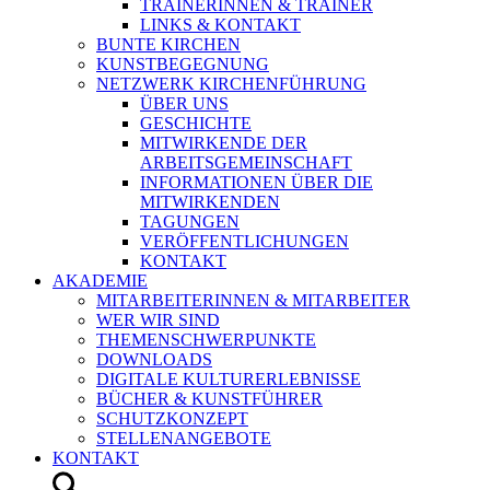
TRAINERINNEN & TRAINER
LINKS & KONTAKT
BUNTE KIRCHEN
KUNSTBEGEGNUNG
NETZWERK KIRCHENFÜHRUNG
ÜBER UNS
GESCHICHTE
MITWIRKENDE DER
ARBEITSGEMEINSCHAFT
INFORMATIONEN ÜBER DIE
MITWIRKENDEN
TAGUNGEN
VERÖFFENTLICHUNGEN
KONTAKT
AKADEMIE
MITARBEITERINNEN & MITARBEITER
WER WIR SIND
THEMENSCHWERPUNKTE
DOWNLOADS
DIGITALE KULTURERLEBNISSE
BÜCHER & KUNSTFÜHRER
SCHUTZKONZEPT
STELLENANGEBOTE
KONTAKT