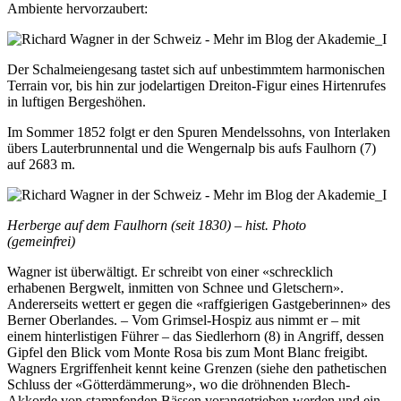
Ambiente hervorzaubert:
Der Schalmeiengesang tastet sich auf unbestimmtem harmonischen
Terrain vor, bis hin zur jodelartigen Dreiton-Figur eines Hirtenrufes
in luftigen Bergeshöhen.
Im Sommer 1852 folgt er den Spuren Mendelssohns, von Interlaken
übers Lauterbrunnental und die Wengernalp bis aufs Faulhorn (7)
auf 2683 m.
Herberge auf dem Faulhorn (seit 1830) – hist. Photo
(gemeinfrei)
Wagner ist überwältigt. Er schreibt von einer «schrecklich
erhabenen Bergwelt, inmitten von Schnee und Gletschern».
Andererseits wettert er gegen die «raffgierigen Gastgeberinnen» des
Berner Oberlandes. – Vom Grimsel-Hospiz aus nimmt er – mit
einem hinterlistigen Führer – das Siedlerhorn (8) in Angriff, dessen
Gipfel den Blick vom Monte Rosa bis zum Mont Blanc freigibt.
Wagners Ergriffenheit kennt keine Grenzen (siehe den pathetischen
Schluss der «Götterdämmerung», wo die dröhnenden Blech-
Akkorde von stampfenden Bässen vorangetrieben werden und ein