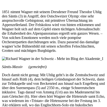
1851 nimmt Wagner mit seinem Dresdener Freund Theodor Uhlig
den Säntis (3) in Angriff, den Ostschweizer Olymp: eine sehr
anspruchsvolle Gebirgstour, mit primitiver Übernachtung im
Appenzellerland. Der Felskoloss wird von hinten erklommen und
Wagner holt sich auf dem Gipfel einen tüchtigen Adrenalinschub:
die Erhabenheit des Alpenpanoramas ergreift sein ganzes Wesen. –
Von solchen Emotionen werden noch viele pompöse
Orchesterpartien durchdrungen sein. Dazu passend das damalige
wagner’sche Bühnenbild mit seinen schroffen Felsschluchten,
Grotten und mächtigen Burghügeln.
Säntis-Massiv (gemeinfrei)
Doch damit nicht genug: Mit Uhlig geht’s in die Zentralschweiz und
hinauf aufs Rütli (4), dem heiligen Gründungsort der Schweiz, dann
zur Tellskapelle und von Beckenried aus hinauf nach Engelberg und
über den Surenenpass (5) auf 2350 m., einige Schneerutschen
inklusive. Tags darauf von Amsteg (Uri) aus ins Maderanertal bis
zum Gletscher (6). Hier oben hört Wagner die Hirtenrufe samt Echo,
was wiederum im «Tristan» die Hirtenszene bei der Festung im 3.
Akt erklären soll, wo das Englischhorn-Solo ein bukolisches