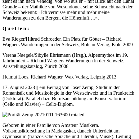
zieht es ihn nach Venedig, von wo aus er – mit Blick auf den Canal
Grande – der Mathilde von Wesendonck seine Sehnsucht nach der
Schweiz bekennt: «Ich vermisse mehr und mehr meine
Wanderungen zu den Bergen, die Höhenluft….».
Q u e l l e n :
Eva Rieger/Hiltrud Schroeder, Ein Platz für Götter – Richard
Wagners Wanderungen in der Schweiz, Böhlau Verlag, Köln 2009
Verena Naegele/Sibylle Ehrismann (Hrsg.), Alpenmythos im 19.
Jahrhundert – Richard Wagners Wanderungen in der Schweiz,
Ausstellungskatalog, Zürich 2008
Helmut Loos, Richard Wagner, Wax Verlag, Leipzig 2013
17. August 2023 || ein Beitrag von Josef Zemp, Studium der
Romanistik und Musikologie in der Westschweiz und in Frankreich
(Doktorat). Parallel dazu Berufsausbildung am Konservatorium
(Cello und Klavier) – Cello-Diplom.
Geboren in einer Familie von Amateur-Musikern.
Volksmusikforschung in Madagaskar, danach Unterricht am
Gymnasium (französische Sprache und Literatur, Musik). Leitung