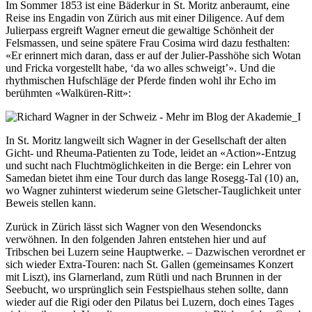
Im Sommer 1853 ist eine Bäderkur in St. Moritz anberaumt, eine
Reise ins Engadin von Zürich aus mit einer Diligence. Auf dem
Julierpass ergreift Wagner erneut die gewaltige Schönheit der
Felsmassen, und seine spätere Frau Cosima wird dazu festhalten:
«Er erinnert mich daran, dass er auf der Julier-Passhöhe sich Wotan
und Fricka vorgestellt habe, ‘da wo alles schweigt’». Und die
rhythmischen Hufschläge der Pferde finden wohl ihr Echo im
berühmten «Walküren-Ritt»:
In St. Moritz langweilt sich Wagner in der Gesellschaft der alten
Gicht- und Rheuma-Patienten zu Tode, leidet an «Action»-Entzug
und sucht nach Fluchtmöglichkeiten in die Berge: ein Lehrer von
Samedan bietet ihm eine Tour durch das lange Rosegg-Tal (10) an,
wo Wagner zuhinterst wiederum seine Gletscher-Tauglichkeit unter
Beweis stellen kann.
Zurück in Zürich lässt sich Wagner von den Wesendoncks
verwöhnen. In den folgenden Jahren entstehen hier und auf
Tribschen bei Luzern seine Hauptwerke. – Dazwischen verordnet er
sich wieder Extra-Touren: nach St. Gallen (gemeinsames Konzert
mit Liszt), ins Glarnerland, zum Rütli und nach Brunnen in der
Seebucht, wo ursprünglich sein Festspielhaus stehen sollte, dann
wieder auf die Rigi oder den Pilatus bei Luzern, doch eines Tages