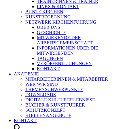
TRAINERINNEN & TRAINER
LINKS & KONTAKT
BUNTE KIRCHEN
KUNSTBEGEGNUNG
NETZWERK KIRCHENFÜHRUNG
ÜBER UNS
GESCHICHTE
MITWIRKENDE DER
ARBEITSGEMEINSCHAFT
INFORMATIONEN ÜBER DIE
MITWIRKENDEN
TAGUNGEN
VERÖFFENTLICHUNGEN
KONTAKT
AKADEMIE
MITARBEITERINNEN & MITARBEITER
WER WIR SIND
THEMENSCHWERPUNKTE
DOWNLOADS
DIGITALE KULTURERLEBNISSE
BÜCHER & KUNSTFÜHRER
SCHUTZKONZEPT
STELLENANGEBOTE
KONTAKT