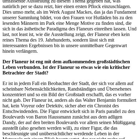
umfassende Ausstellung zu diesem Thema gegeben hat, was
natürlich per se dazu reizt, hier einen ersten Pflock einzuschlagen.
Dies umso mehr, als im Werk August Mackes, das ja das Fundament
unserer Sammlung bildet, von den Frauen vor Hutläden bis zu den
lesenden Männern im Park eine Menge Motive zu finden sind, die
sich in das ästhetische Paradigma des Flaneurs einreihen lassen. Und
last, not least ist, wie die Ausstellung zeigt, der Flaneur eben kein
reines Thema des 19. Jahrhunderts, sondern lässt sich mit
interessanten Ergebnissen bis in unsere unmittelbare Gegenwart
hinein verlängern.
Der Flaneur ist eng mit dem aufkommenden großstädtischen
Leben verbunden. Ist der Flaneur so etwas wie ein kritischer
Betrachter der Stadt?
Er ist in jedem Fall ein Beobachter der Stadt, der sich vor allem auf
scheinbare Nebensächlichkeiten, Randständiges und Übersehenes
konzentriert und so ein Bild der Großstadt erschafft, das es vorher
nicht gab. Der Flaneur ist, anders als das Walter Benjamin formuliert
hat, kein Voyeur oder Detektiv, sicher aber ein Chronist des
Entschwindenden. Die Figur entwickelt sich in Paris parallel zu den
Boulevards von Baron Haussmann zunächst aus dem adligen
Dandy, der auf den breiten Boulevards vor allem seinen Müßiggang
ausstellt (also gesehen werden will), zu einer Figur, die das
beschleunigte und unübersichtlicher werdende Leben in der