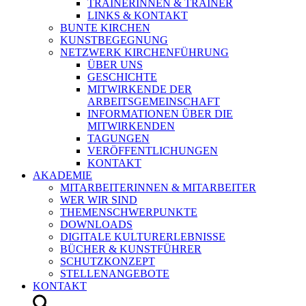
TRAINERINNEN & TRAINER
LINKS & KONTAKT
BUNTE KIRCHEN
KUNSTBEGEGNUNG
NETZWERK KIRCHENFÜHRUNG
ÜBER UNS
GESCHICHTE
MITWIRKENDE DER
ARBEITSGEMEINSCHAFT
INFORMATIONEN ÜBER DIE
MITWIRKENDEN
TAGUNGEN
VERÖFFENTLICHUNGEN
KONTAKT
AKADEMIE
MITARBEITERINNEN & MITARBEITER
WER WIR SIND
THEMENSCHWERPUNKTE
DOWNLOADS
DIGITALE KULTURERLEBNISSE
BÜCHER & KUNSTFÜHRER
SCHUTZKONZEPT
STELLENANGEBOTE
KONTAKT