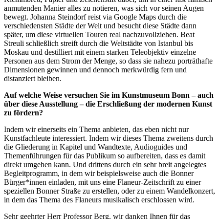
anmutenden Manier alles zu notieren, was sich vor seinen Augen
bewegt. Johanna Steindorf reist via Google Maps durch die
verschiedensten Städte der Welt und besucht diese Städte dann
später, um diese virtuellen Touren real nachzuvollziehen. Beat
Streuli schließlich streift durch die Weltstädte von Istanbul bis
Moskau und destilliert mit einem starken Teleobjektiv einzelne
Personen aus dem Strom der Menge, so dass sie nahezu porträthafte
Dimensionen gewinnen und dennoch merkwürdig fern und
distanziert bleiben.
Auf welche Weise versuchen Sie im Kunstmuseum Bonn – auch
über diese Ausstellung – die Erschließung der modernen Kunst
zu fördern?
Indem wir einerseits ein Thema anbieten, das eben nicht nur
Kunstfachleute interessiert. Indem wir dieses Thema zweitens durch
die Gliederung in Kapitel und Wandtexte, Audioguides und
Themenführungen für das Publikum so aufbereiten, dass es damit
direkt umgehen kann. Und drittens durch ein sehr breit angelegtes
Begleitprogramm, in dem wir beispielsweise auch die Bonner
Bürger*innen einladen, mit uns eine Flaneur-Zeitschrift zu einer
speziellen Bonner Straße zu erstellen, oder zu einem Wandelkonzert,
in dem das Thema des Flaneurs musikalisch erschlossen wird.
Sehr geehrter Herr Professor Berg, wir danken Ihnen für das