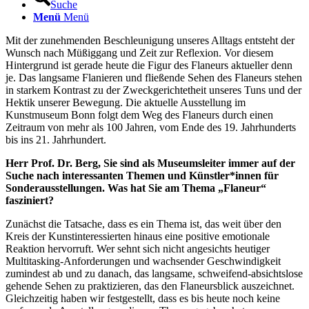
Suche
Menü
Menü
Mit der zunehmenden Beschleunigung unseres Alltags entsteht der
Wunsch nach Müßiggang und Zeit zur Reflexion. Vor diesem
Hintergrund ist gerade heute die Figur des Flaneurs aktueller denn
je. Das langsame Flanieren und fließende Sehen des Flaneurs stehen
in starkem Kontrast zu der Zweckgerichtetheit unseres Tuns und der
Hektik unserer Bewegung. Die aktuelle Ausstellung im
Kunstmuseum Bonn folgt dem Weg des Flaneurs durch einen
Zeitraum von mehr als 100 Jahren, vom Ende des 19. Jahrhunderts
bis ins 21. Jahrhundert.
Herr Prof. Dr. Berg, Sie sind als Museumsleiter immer auf der
Suche nach interessanten Themen und Künstler*innen für
Sonderausstellungen. Was hat Sie am Thema „Flaneur“
fasziniert?
Zunächst die Tatsache, dass es ein Thema ist, das weit über den
Kreis der Kunstinteressierten hinaus eine positive emotionale
Reaktion hervorruft. Wer sehnt sich nicht angesichts heutiger
Multitasking-Anforderungen und wachsender Geschwindigkeit
zumindest ab und zu danach, das langsame, schweifend-absichtslose
gehende Sehen zu praktizieren, das den Flaneursblick auszeichnet.
Gleichzeitig haben wir festgestellt, dass es bis heute noch keine