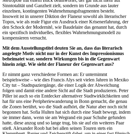
Metropole mit einem Blick beantwortet, der gar nicht mehr auf
Sinntotalität und Ganzheit zielt, sondern im Grunde aus lauter
einzelnen, kontingenten Wahrnehmungsfragmenten besteht.
Insoweit ist in unserer Diktion der Flaneur sowohl als literarischer
Topos, wie als reale Figur ein Ausdruck einer Krisenerfahrung, der
den Schock der Modernité, wie Baudelaire das genannt hat, durch
ein spezifisch individuelles, flexibles Wahrnehmungsmodell zu
kompensieren versucht.
Mit dem Ausstellungstitel deuten Sie an, dass das literarisch
angelegte Motiv nicht nur in der Kunst des Impressionismus
beheimatet war, sondern Wirkungen bis in die Gegenwart
hinein zeigt. Wie sieht der Flaneur der Gegenwart aus?
Er nimmt ganz verschiedene Formen an: Er unternimmt
beispielsweise – wie dies Francis Alys seit vielen Jahren in Mexiko
City tut – Stadtspaziergänge, die einer Logik der Abweichung
folgen und damit eine andere Sicht auf die Stadt produzieren. Peter
Piller ist auch so ein Entdecker alternativer Stadtwirklichkeiten und
hat für uns eine Peripheriewanderung in Bonn gemacht, die genau
die Zonen berührt, wo die Stadt aufhört, die Natur aber noch nicht
begonnen hat. Sofia Hulten hat sich durch eine Stadt bewegt, indem
sie immer dann, wenn sie am Wegrand ein paar Schuhe gefunden
hatte, diese anzog und so lange trug, bis sie auf ein weiteres Paar
stieß. Alexander Roob hat bei allen seinen Touren stets ein
Klemmbrett, Papier und Zeichenstift dabei, um in einer fast filmisch