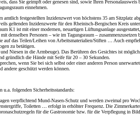
eis, dass Sie geimpft oder genesen sind, sowie Ihren Personalausweis
m Tagungsraum einnehmen.
mtlich festgestellten Inzidenzwert von höchstens 35 am Sitzplatz abge
eils geltenden Inzidenzwerte für den Rheinisch-Bergischen Kreis unte
um K1 ist mit einer modernen, neuartigen Lüftungsanlage ausgestattet, 
r mit denselben Personen – wie im Tagungsraum – zusammenzusetzen bz
auf das Teilen/Leihen von Arbeitsmaterialien/Stiften … Auch empfiehl
ogen zu betätigen.
n und Niesen in die Armbeuge). Das Berühren des Gesichtes ist möglich
nd gründlich die Hände mit Seife für 20 – 30 Sekunden.
sprechen, wenn Sie bei sich selbst oder einer anderen Person unerwar
nd andere geschützt werden können.
 u.a. folgenden Sicherheitsstandards:
 tragen verpflichtend Mund-Nasen-Schutz und werden zweimal pro Woch
enstergriffe, Toiletten … erfolgt in erhöhter Frequenz. Die Zimmerka
oronaschutzregeln für die Gastronomie bzw. für die Verpflegung in Bil