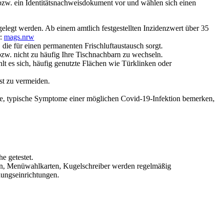
 bzw. ein Identitätsnachweisdokument vor und wählen sich einen
legt werden. Ab einem amtlich festgestellten Inzidenzwert über 35
r:
mags.nrw
die für einen permanenten Frischluftaustausch sorgt.
w. nicht zu häufig Ihre Tischnachbarn zu wechseln.
t es sich, häufig genutzte Flächen wie Türklinken oder
st zu vermeiden.
tete, typische Symptome einer möglichen Covid-19-Infektion bemerken,
e getestet.
rten, Menüwahlkarten, Kugelschreiber werden regelmäßig
dungseinrichtungen.