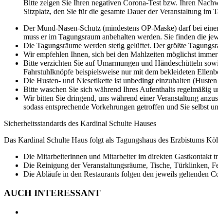
Bitte zeigen Sie Ihren negativen Corona-Test bzw. Ihren Nachw
Sitzplatz, den Sie für die gesamte Dauer der Veranstaltung i
Der Mund-Nasen-Schutz (mindestens OP-Maske) darf bei einem a
muss er im Tagungsraum anbehalten werden. Sie finden die jew
Die Tagungsräume werden stetig gelüftet. Der größte Tagungsra
Wir empfehlen Ihnen, sich bei den Mahlzeiten möglichst imme
Bitte verzichten Sie auf Umarmungen und Händeschütteln sowie 
Fahrstuhlknöpfe beispielsweise nur mit dem bekleideten Ellenb
Die Husten- und Niesetikette ist unbedingt einzuhalten (Huste
Bitte waschen Sie sich während Ihres Aufenthalts regelmäßig u
Wir bitten Sie dringend, uns während einer Veranstaltung anzu
sodass entsprechende Vorkehrungen getroffen und Sie selbst u
Sicherheitsstandards des Kardinal Schulte Hauses
Das Kardinal Schulte Haus folgt als Tagungshaus des Erzbistums Köln
Die Mitarbeiterinnen und Mitarbeiter im direkten Gastkontakt
Die Reinigung der Veranstaltungsräume, Tische, Türklinken, F
Die Abläufe in den Restaurants folgen den jeweils geltenden C
AUCH INTERESSANT