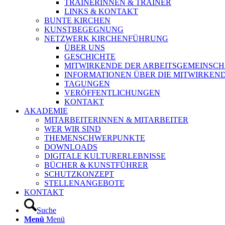
TRAINERINNEN & TRAINER
LINKS & KONTAKT
BUNTE KIRCHEN
KUNSTBEGEGNUNG
NETZWERK KIRCHENFÜHRUNG
ÜBER UNS
GESCHICHTE
MITWIRKENDE DER ARBEITSGEMEINSCH
INFORMATIONEN ÜBER DIE MITWIRKEN
TAGUNGEN
VERÖFFENTLICHUNGEN
KONTAKT
AKADEMIE
MITARBEITERINNEN & MITARBEITER
WER WIR SIND
THEMENSCHWERPUNKTE
DOWNLOADS
DIGITALE KULTURERLEBNISSE
BÜCHER & KUNSTFÜHRER
SCHUTZKONZEPT
STELLENANGEBOTE
KONTAKT
Suche
Menü
Menü