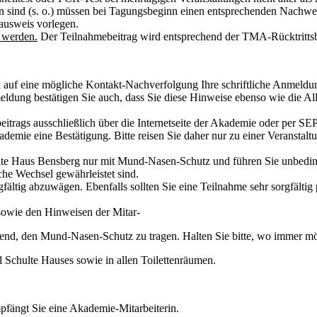
sen sind (s. o.) müssen bei Tagungsbeginn einen entsprechenden Nachwe
lausweis vorlegen.
 werden.
Der Teilnahmebeitrag wird entsprechend der TMA-Rücktrittsb
k auf eine mögliche Kontakt-Nachverfolgung Ihre schriftliche Anmeldun
nmeldung bestätigen Sie auch, dass Sie diese Hinweise ebenso wie die 
eitrags ausschließlich über die Internetseite der Akademie oder per SEP
emie eine Bestätigung. Bitte reisen Sie daher nur zu einer Veranstal
lte Haus Bensberg nur mit Mund-Nasen-Schutz und führen Sie unbeding
he Wechsel gewährleistet sind.
ältig abzuwägen. Ebenfalls sollten Sie eine Teilnahme sehr sorgfälti
sowie den Hinweisen der Mitar-
htend, den Mund-Nasen-Schutz zu tragen. Halten Sie bitte, wo immer mö
l Schulte Hauses sowie in allen Toilettenräumen.
fängt Sie eine Akademie-Mitarbeiterin.