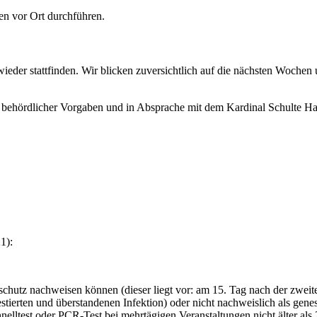
ieder stattfinden. Wir blicken zuversichtlich auf die nächsten Wochen 
ehördlicher Vorgaben und in Absprache mit dem Kardinal Schulte Haus
1):
chutz nachweisen können (dieser liegt vor: am 15. Tag nach der zweit
tierten und überstandenen Infektion) oder nicht nachweislich als gene
elltest oder PCR-Test bei mehrtägigen Veranstaltungen nicht älter als