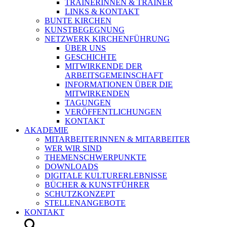
TRAINERINNEN & TRAINER
LINKS & KONTAKT
BUNTE KIRCHEN
KUNSTBEGEGNUNG
NETZWERK KIRCHENFÜHRUNG
ÜBER UNS
GESCHICHTE
MITWIRKENDE DER
ARBEITSGEMEINSCHAFT
INFORMATIONEN ÜBER DIE
MITWIRKENDEN
TAGUNGEN
VERÖFFENTLICHUNGEN
KONTAKT
AKADEMIE
MITARBEITERINNEN & MITARBEITER
WER WIR SIND
THEMENSCHWERPUNKTE
DOWNLOADS
DIGITALE KULTURERLEBNISSE
BÜCHER & KUNSTFÜHRER
SCHUTZKONZEPT
STELLENANGEBOTE
KONTAKT