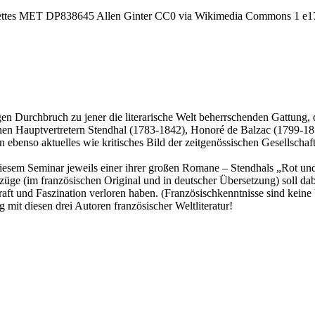
en Durchbruch zu jener die literarische Welt beherrschenden Gattung, d
nen Hauptvertretern Stendhal (1783-1842), Honoré de Balzac (1799-18
ebenso aktuelles wie kritisches Bild der zeitgenössischen Gesellschaf
diesem Seminar jeweils einer ihrer großen Romane – Stendhals „Rot u
szüge (im französischen Original und in deutscher Übersetzung) soll d
aft und Faszination verloren haben. (Französischkenntnisse sind keine
 mit diesen drei Autoren französischer Weltliteratur!