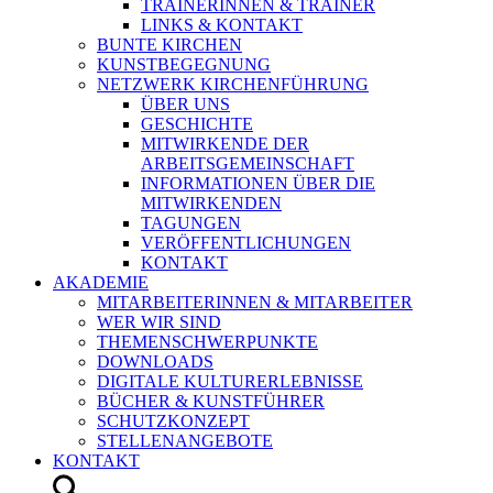
TRAINERINNEN & TRAINER
LINKS & KONTAKT
BUNTE KIRCHEN
KUNSTBEGEGNUNG
NETZWERK KIRCHENFÜHRUNG
ÜBER UNS
GESCHICHTE
MITWIRKENDE DER
ARBEITSGEMEINSCHAFT
INFORMATIONEN ÜBER DIE
MITWIRKENDEN
TAGUNGEN
VERÖFFENTLICHUNGEN
KONTAKT
AKADEMIE
MITARBEITERINNEN & MITARBEITER
WER WIR SIND
THEMENSCHWERPUNKTE
DOWNLOADS
DIGITALE KULTURERLEBNISSE
BÜCHER & KUNSTFÜHRER
SCHUTZKONZEPT
STELLENANGEBOTE
KONTAKT