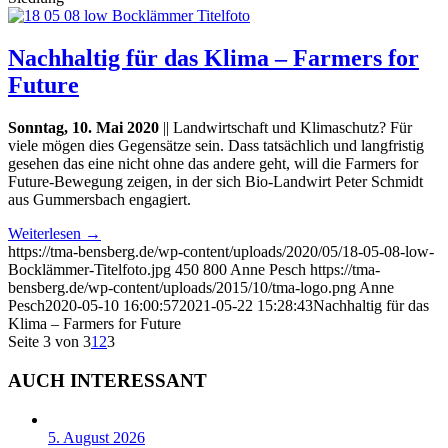
Nachhaltig für das Klima – Farmers for
Future
Sonntag, 10. Mai 2020
|| Landwirtschaft und Klimaschutz? Für
viele mögen dies Gegensätze sein. Dass tatsächlich und langfristig
gesehen das eine nicht ohne das andere geht, will die Farmers for
Future-Bewegung zeigen, in der sich Bio-Landwirt Peter Schmidt
aus Gummersbach engagiert.
Weiterlesen
→
https://tma-bensberg.de/wp-content/uploads/2020/05/18-05-08-low-
Bocklämmer-Titelfoto.jpg
450
800
Anne Pesch
https://tma-
bensberg.de/wp-content/uploads/2015/10/tma-logo.png
Anne
Pesch
2020-05-10 16:00:57
2021-05-22 15:28:43
Nachhaltig für das
Klima – Farmers for Future
Seite 3 von 3
1
2
3
AUCH INTERESSANT
5. August 2026